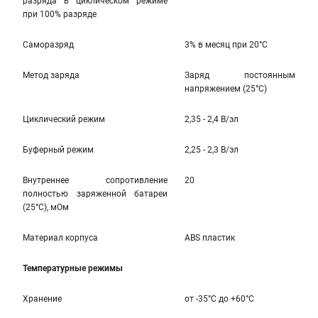
разряда в циклическом режиме
при 100% разряде
Саморазряд
3% в месяц при 20°С
Метод заряда
Заряд постоянным
напряжением (25°С)
Циклический режим
2,35 - 2,4 В/эл
Буферный режим
2,25 - 2,3 В/эл
Внутреннее сопротивление
20
полностью заряженной батареи
(25°С), мОм
Материал корпуса
ABS пластик
Температурные режимы
Хранение
от -35°С до +60°С