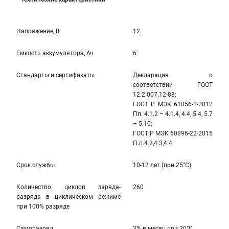
Напряжение, В
12
Емкость аккумулятора, Ач
6
Стандарты и сертификаты
Декларация о
соответствии ГОСТ
12.2.007.12-88;
ГОСТ Р МЭК 61056-1-2012
Пп. 4.1.2 – 4.1.4, 4.4, 5.4, 5.7
– 5.10;
ГОСТ Р МЭК 60896-22-2015
П.п.4.2,4.3,4.4
Срок службы
10-12 лет (при 25°С)
Количество циклов заряда-
260
разряда в циклическом режиме
при 100% разряде
Саморазряд
3% в месяц при 20°С