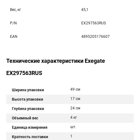
Вес, кг
45,1
P/N
EX297563RUS
EAN
4895205176607
Технические характеристики Exegate
EX297563RUS
49 см
Ширина упаковки
17 см
Высота упаковки
24 см
Глубина упаковки
4 кг
Объемный вес
шт.
Единица измерения
1
Кратность поставки