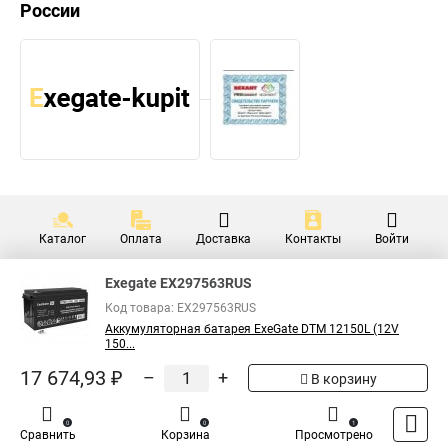
России
Каталог
Оплата
Доставка
Контакты
Войти
Exegate EX297563RUS
Код товара: EX297563RUS
Аккумуляторная батарея ExeGate DTM 12150L (12V
150...
17 674,93 ₽
–
+
В корзину
0
0
1
Сравнить
Корзина
Просмотрено