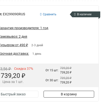
л:
EX299090RUS
Сравнить
В наличии
Гарантия производителя: 1 год
Самовывоз: 2 дня
Курьером от 490 ₽
2-3 дней
Срочная доставка:
1 день
739,20 ₽
73,56 ₽
Скидка 37%
От 15 шт:
739,20 ₽
739,20 ₽
739,20 ₽
От 30 шт:
Цена за 1 шт.
739,20 ₽
Быстрый заказ
В корзину