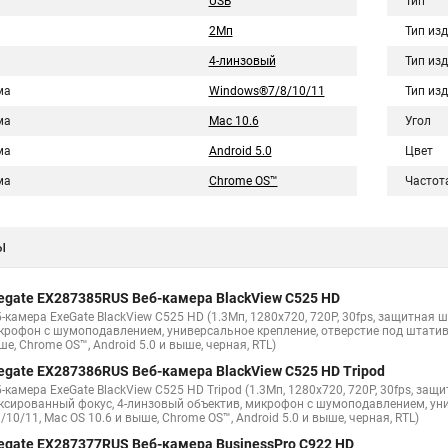
USB
Тип
2Мп
Тип из
4-линзовый
Тип из
ма
Windows®7/8/10/11
Тип из
ма
Mac 10.6
Угол
ма
Android 5.0
Цвет
ма
Chrome OS™
Частота
ы
egate EX287385RUS Веб-камера BlackView C525 HD
б-камера ExeGate BlackView C525 HD (1.3Мп, 1280х720, 720P, 30fps, защитная
крофон с шумоподавлением, универсальное крепление, отверстие под штатив, U
е, Chrome OS™, Android 5.0 и выше, черная, RTL)
egate EX287386RUS Веб-камера BlackView C525 HD Tripod
-камера ExeGate BlackView C525 HD Tripod (1.3Мп, 1280х720, 720P, 30fps, защ
ксированный фокус, 4-линзовый объектив, микрофон с шумоподавлением, унив
/10/11, Mac OS 10.6 и выше, Chrome OS™, Android 5.0 и выше, черная, RTL)
egate EX287377RUS Веб-камера BusinessPro C922 HD