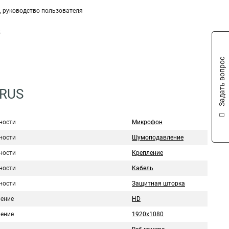
, руководство пользователя
5
Задать вопрос
0RUS
ности
Микрофон
ности
Шумоподавление
ности
Крепление
ности
Кабель
ности
Защитная шторка
ение
HD
ение
1920х1080