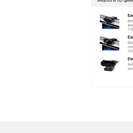
Аналоги по цен
Ex
Веб
фи
7/8
Ex
Веб
об
Chr
Ex
Ве
уни