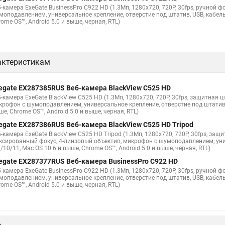
-камера ExeGate BusinessPro C922 HD (1.3Мп, 1280х720, 720P, 30fps, ручной ф
моподавлением, универсальное крепление, отверстие под штатив, USB, кабель 
ome OS™, Android 5.0 и выше, черная, RTL)
актеристикам
egate EX287385RUS Веб-камера BlackView C525 HD
б-камера ExeGate BlackView C525 HD (1.3Мп, 1280х720, 720P, 30fps, защитная
крофон с шумоподавлением, универсальное крепление, отверстие под штатив, U
е, Chrome OS™, Android 5.0 и выше, черная, RTL)
egate EX287386RUS Веб-камера BlackView C525 HD Tripod
-камера ExeGate BlackView C525 HD Tripod (1.3Мп, 1280х720, 720P, 30fps, защ
ксированный фокус, 4-линзовый объектив, микрофон с шумоподавлением, унив
/10/11, Mac OS 10.6 и выше, Chrome OS™, Android 5.0 и выше, черная, RTL)
egate EX287377RUS Веб-камера BusinessPro C922 HD
-камера ExeGate BusinessPro C922 HD (1.3Мп, 1280х720, 720P, 30fps, ручной ф
моподавлением, универсальное крепление, отверстие под штатив, USB, кабель 
ome OS™, Android 5.0 и выше, черная, RTL)