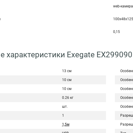
web-камера
м
100x48x12
0,15
е характеристики Exegate EX29909
13 см
Особен
10 см
Особен
10 см
Особен
0.26 кг
Особен
шт.
Особен
1
Разреш
1,5м
Разреш