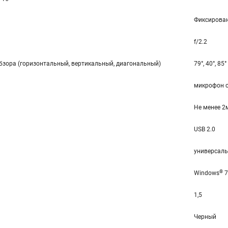
Фиксирова
f/2.2
зора (горизонтальный, вертикальный, диагональный)
79°, 40°, 85°
микрофон 
Не менее 2
USB 2.0
универсаль
®
Windows
7
1,5
Черный