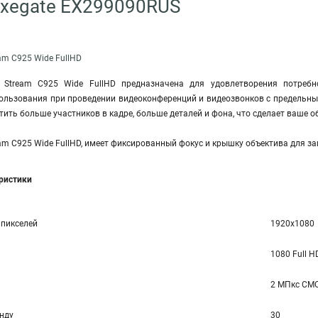
Exegate EX299090RUS
am C925 Wide FullHD
e Stream C925 Wide FullHD предназначена для удовлетворения потребн
ользования при проведении видеоконференций и видеозвонков с предельны
тить больше участников в кадре, больше деталей и фона, что сделает ваше
eam C925 Wide FullHD, имеет фиксированный фокус и крышку объектива для 
еристики
 пикселей
1920x1080
1080 Full H
2 МПкс CMO
унду
30