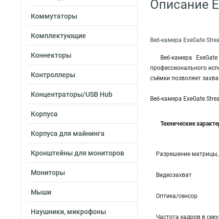
Описание 
Коммутаторы
Комплектующие
Веб-камера ExeGate Stre
Коннекторы
Веб-камера ExeGat
профессионального исп
Контроллеры
съёмки позволяет захва
Концентраторы/USB Hub
Веб-камера ExeGate Str
Корпуса
Технические характ
Корпуса для майнинга
Кронштейны для мониторов
Разрешение матрицы,
Мониторы
Видеозахват
Мыши
Оптика/сенсор
Наушники, микрофоны
Частота кадров в сек