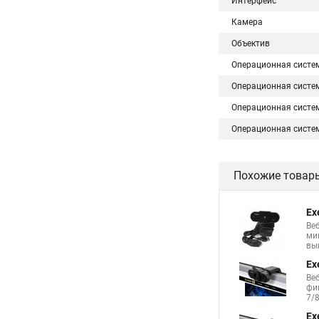
Интерфейс
Камера
Объектив
Операционная систе
Операционная систе
Операционная систе
Операционная систе
Похожие товар
Ex
Ве
ми
выш
Ex
Веб
фи
7/8
Ex