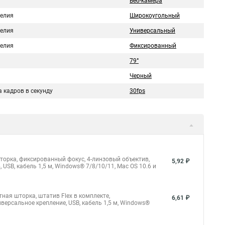
Веб-камера
делия
Широкоугольный
делия
Универсальный
делия
Фиксированный
79°
Черный
 кадров в секунду
30fps
 шторка, фиксированный фокус, 4-линзовый объектив,
5,92 ₽
SB, кабель 1,5 м, Windows® 7/8/10/11, Mac OS 10.6 и
итная шторка, штатив Flex в комплекте,
6,61 ₽
ерсальное крепление, USB, кабель 1,5 м, Windows®