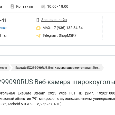
а
Контакты
10.00 - 18.00
-41
Звонок онлайн
MAX: +7 (936) 132-34-54
онок
t.ru
Telegram: ShopMSK7
меры
Exegate EX299090RUS Веб-камера широкоугольная Stre...
299090RUS Веб-камера широкоугольна
угольная ExeGate Stream C925 Wide Full HD (2Мп, 1920х1080
нзовый объектив 79°, микрофон с шумоподавлением, универсальное
S™, Android 5.0 и выше, черная, RTL)