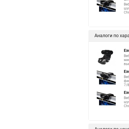
Веб
шу
Chr
Аналоги по хар
Ex
Ве
ми
выш
Ex
Веб
фи
7/8
Ex
Веб
шу
Chr