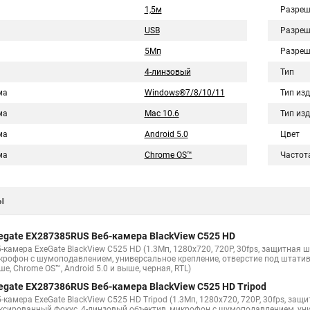
1,5м
Разреш
USB
Разреш
5Мп
Разреш
4-линзовый
Тип
ма
Windows®7/8/10/11
Тип из
ма
Mac 10.6
Тип из
ма
Android 5.0
Цвет
ма
Chrome OS™
Частота
ы
egate EX287385RUS Веб-камера BlackView C525 HD
б-камера ExeGate BlackView C525 HD (1.3Мп, 1280х720, 720P, 30fps, защитная
крофон с шумоподавлением, универсальное крепление, отверстие под штатив, U
е, Chrome OS™, Android 5.0 и выше, черная, RTL)
egate EX287386RUS Веб-камера BlackView C525 HD Tripod
-камера ExeGate BlackView C525 HD Tripod (1.3Мп, 1280х720, 720P, 30fps, защ
ксированный фокус, 4-линзовый объектив, микрофон с шумоподавлением, унив