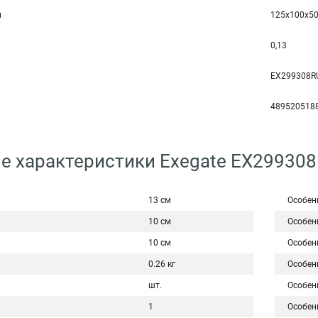
м
125x100x5
0,13
EX299308R
489520518
е характеристики Exegate EX29930
13 см
Особен
10 см
Особен
10 см
Особен
0.26 кг
Особен
шт.
Особен
1
Особен