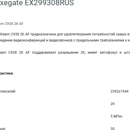
Exegate EX299308RUS
eam С938 2K AF
Stream C938 2K AF предназначена для удовлетворения потребностей самых в
ведении видеоконференций и видеозвонков с предельными требованиями к к
tream С938 2K AF поддерживает разрешение 2K, имеет автофокус и шт
еристики
 пикселей
2592x1944
2K
5 МПкс
унду
30