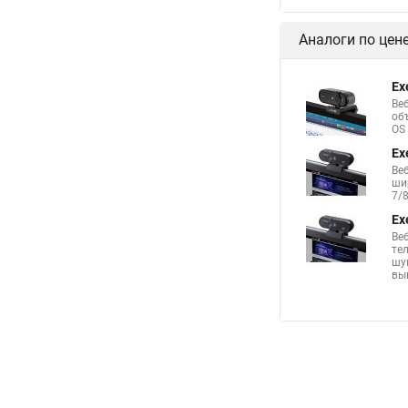
Аналоги по цен
Ex
Ве
об
OS 
Ex
Ве
ши
7/8
Ex
Ве
те
шу
выш