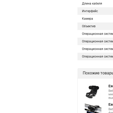
Длина кабеля
Интерфейс
Камера
Объектив
Операционная систе
Операционная систе
Операционная систе
Операционная систе
Похожие товар
Ex
Ве
ми
выш
Ex
Веб
фи