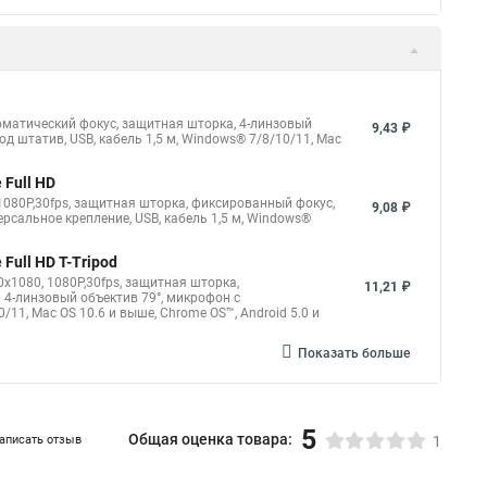
втоматический фокус, защитная шторка, 4-линзовый
9,43 ₽
д штатив, USB, кабель 1,5 м, Windows® 7/8/10/11, Mac
Full HD
 1080P,30fps, защитная шторка, фиксированный фокус,
9,08 ₽
сальное крепление, USB, кабель 1,5 м, Windows®
ull HD T-Tripod
0х1080, 1080P,30fps, защитная шторка,
11,21 ₽
й 4-линзовый объектив 79°, микрофон с
11, Mac OS 10.6 и выше, Chrome OS™, Android 5.0 и
Показать больше
5
Общая оценка товара:
аписать отзыв
1