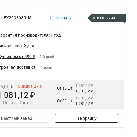
л:
EX299308RUS
Сравнить
В наличии
Гарантия производителя: 1 год
Самовывоз: 2 дня
Курьером от 490 ₽
2-3 дней
Срочная доставка:
1 день
1 081,12 ₽
86,00 ₽
Скидка 27%
От 15 шт:
1 081,12 ₽
1 081,12 ₽
1 081,12 ₽
От 30 шт:
Цена за 1 шт.
1 081,12 ₽
Быстрый заказ
В корзину