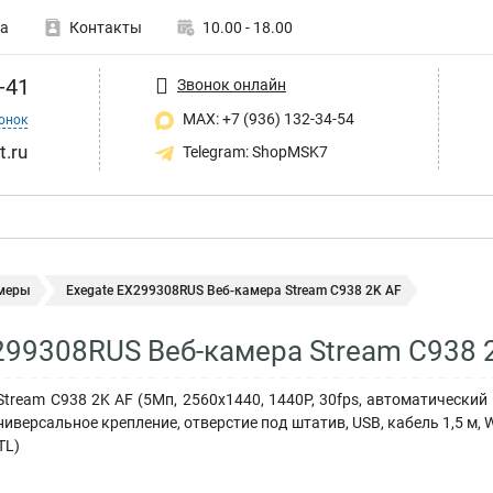
а
Контакты
10.00 - 18.00
-41
Звонок онлайн
MAX: +7 (936) 132-34-54
онок
t.ru
Telegram: ShopMSK7
меры
Exegate EX299308RUS Веб-камера Stream C938 2K AF
299308RUS Веб-камера Stream C938 
Stream C938 2K AF (5Мп, 2560х1440, 1440P, 30fps, автоматически
версальное крепление, отверстие под штатив, USB, кабель 1,5 м, W
TL)