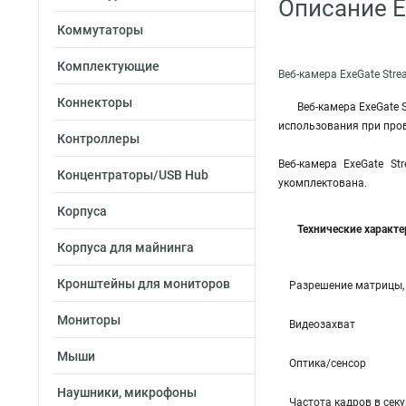
Описание 
Коммутаторы
Комплектующие
Веб-камера ExeGate Str
Коннекторы
Веб-камера ExeGate 
использования при про
Контроллеры
Веб-камера ExeGate S
Концентраторы/USB Hub
укомплектована.
Корпуса
Технические характ
Корпуса для майнинга
Кронштейны для мониторов
Разрешение матрицы,
Мониторы
Видеозахват
Мыши
Оптика/сенсор
Наушники, микрофоны
Частота кадров в сек