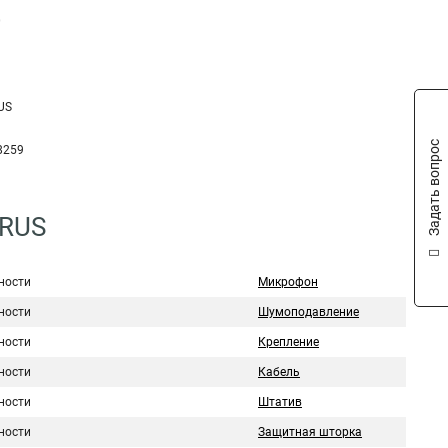
0
US
Задать вопрос
8259
8RUS
ности
Микрофон
ности
Шумоподавление
ности
Крепление
ности
Кабель
ности
Штатив
ности
Защитная шторка