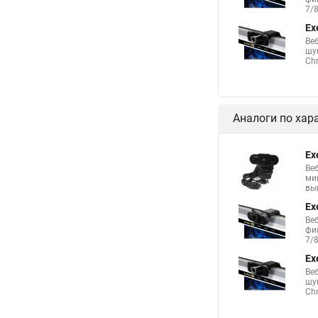
7/8
Ex
Веб
шу
Chr
Аналоги по хар
Ex
Ве
ми
выш
Ex
Веб
фи
7/8
Ex
Веб
шу
Chr