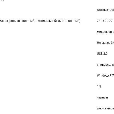
Автоматич
зора (горизонтальный, вертикальный, диагональный)
78°, 60°, 90°
микрофон 
Не менее 3
USB 2.0
универсаль
®
Windows
7
1,5
черный
web-камера