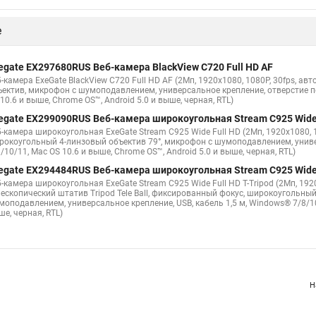
е
egate EX297680RUS Веб-камера BlackView C720 Full HD AF
б-камера ExeGate BlackView C720 Full HD AF (2Мп, 1920х1080, 1080P, 30fps, а
ъектив, микрофон с шумоподавлением, универсальное крепление, отверстие по
10.6 и выше, Chrome OS™, Android 5.0 и выше, черная, RTL)
egate EX299090RUS Веб-камера широкоугольная Stream C925 Wide 
б-камера широкоугольная ExeGate Stream C925 Wide Full HD (2Мп, 1920х1080,
рокоугольный 4-линзовый объектив 79°, микрофон с шумоподавлением, универ
/10/11, Mac OS 10.6 и выше, Chrome OS™, Android 5.0 и выше, черная, RTL)
egate EX294484RUS Веб-камера широкоугольная Stream C925 Wide F
б-камера широкоугольная ExeGate Stream C925 Wide Full HD T-Tripod (2Мп, 192
лескопический штатив Tripod Tele Ball, фиксированный фокус, широкоугольны
моподавлением, универсальное крепление, USB, кабель 1,5 м, Windows® 7/8/10/
е, черная, RTL)
Н