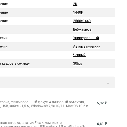
ение
2K
ение
1440P
ение
2560х1440
Веб-камера
делия
Универсальный
делия
Автоматический
Черный
 кадров в секунду
30fps
 шторка, фиксированный фокус, 4-линзовый объектив,
5,92 ₽
SB, кабель 1,5 м, Windows® 7/8/10/11, Mac OS 10.6 и
итная шторка, штатив Flex в комплекте,
6,61 ₽
ерсальное крепление, USB, кабель 1,5 м, Windows®