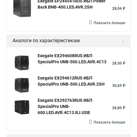
Exegate EP244541RUS ИБП Power
Back BNB-400.LED.AVR.2SH
28,04 ₽
Показать больше
Аналоги по характеристикам
Exegate EX294608RUS ИБП
SpecialPro UNB-500.LED.AVR.4C13
28,50 ₽
Exegate EX294612RUS ИБП
SpecialPro UNB-500.LED.AVR.2SH
30,69 ₽
Exegate EX292763RUS ИБП
SpecialPro UNB-
28,80 ₽
600.LED.AVR.4C13.RJ.USB
Показать больше