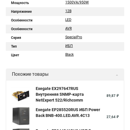
1500VA/950W
Мощность
12В
Напряжение
LED
Особенности
AVR
Особенности
SpecialPro
Серия
ИБП
Тип
Black
Цвет
Похожие товары
Exegate EX297647RUS
Внутренняя SNMP-карта
89,87 ₽
NetExpert 522/Richcomm
Exegate EP285520RUS ИБП Power
Back BNB-400.LED.AVR.4C13
27,64 ₽