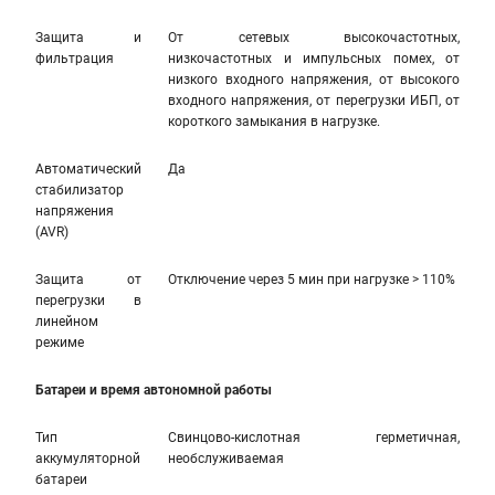
Защита и
От сетевых высокочастотных,
фильтрация
низкочастотных и импульсных помех, от
низкого входного напряжения, от высокого
входного напряжения, от перегрузки ИБП, от
короткого замыкания в нагрузке.
Автоматический
Да
стабилизатор
напряжения
(AVR)
Защита от
Отключение через 5 мин при нагрузке > 110%
перегрузки в
линейном
режиме
Батареи и время автономной работы
Тип
Свинцово-кислотная герметичная,
аккумуляторной
необслуживаемая
батареи