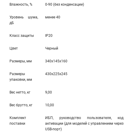
Влажность, %
0-90 (без конденсации)
Уровень шума,
менее 40
дБ
Класс защиты
IP20
Цвет
Черный
Размеры, мм
340x145x160
Размеры
430x225x245
упаковки, мм
Вес нетто, кг
9,00
Вес брутто, кг
10,00
Комплект
ИБП, руководство пользователя, код
поставки
активации (для моделей с управлением через
USB-порт)