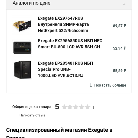
Аналоги по цене
Exegate EX297647RUS
Внутренняя SNMP-карта
89,87 ₽
NetExpert 522/Richcomm
Exegate EX295685RUS ИБП NEO
Smart BU-800.LCD.AVR.5SH.CH
52,94 ₽
Exegate EP285481RUS ИБП
SpecialPro UNB-
55,89 ₽
1000.LED.AVR.6C13.RJ
Показать больше
5
Общая оценка товара:
1
Написать отзыв
Специализированный магазин
Exegate
в