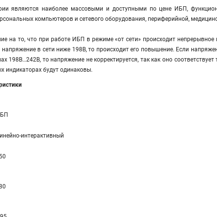
ерии являются наиболее массовыми и доступными по цене ИБП, функцио
рсональных компьютеров и сетевого оборудования, периферийной, медицинск
е на то, что при работе ИБП в режиме «от сети» происходит непрерывное 
и напряжение в сети ниже 198В, то происходит его повышение. Если напряже
лах 198В…242В, то напряжение не корректируется, так как оно соответствует
х индикаторах будут одинаковы.
еристики
БП
инейно-интерактивный
50
80
 95