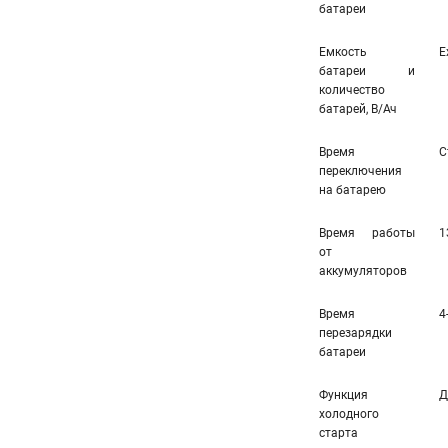
батареи
Емкость
E
батареи и
количество
батарей, В/Ач
Время
С
переключения
на батарею
Время работы
1
от
аккумуляторов
Время
4
перезарядки
батареи
Функция
Д
холодного
старта