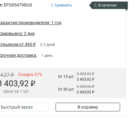
л:
EP285479RUS
Сравнить
В наличии
Гарантия производителя: 1 год
Самовывоз: 2 дня
Курьером от 490 ₽
2-3 дней
Срочная доставка:
1 день
3 403,92 ₽
84,27 ₽
Скидка 37%
От 15 шт:
3 403,92 ₽
3 403,92 ₽
3 403,92 ₽
От 30 шт:
Цена за 1 шт.
3 403,92 ₽
Быстрый заказ
В корзину