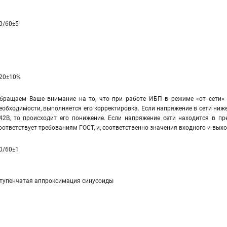
0/60±5
20±10%
бращаем Ваше внимание на то, что при работе ИБП в режиме «от сети» 
еобходимости, выполняется его корректировка. Если напряжение в сети ниже
42В, то происходит его понижение. Если напряжение сети находится в пр
оответствует требованиям ГОСТ, и, соответственно значения входного и вы
0/60±1
тупенчатая аппроксимация синусоиды