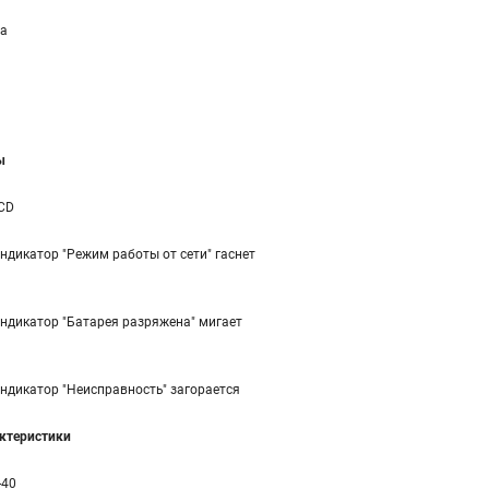
а
ы
CD
ндикатор "Режим работы от сети" гаснет
ндикатор "Батарея разряжена" мигает
ндикатор "Неисправность" загорается
ктеристики
-40