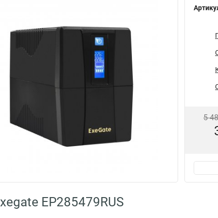
Артику
5 4
Exegate EP285479RUS