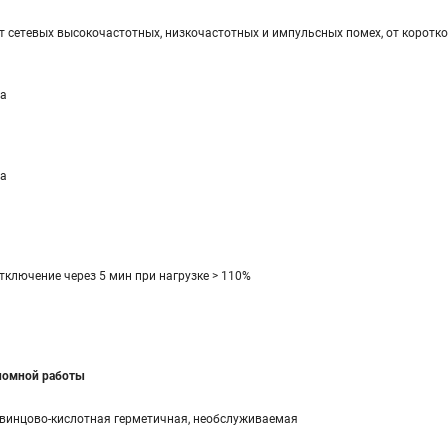
т сетевых высокочастотных, низкочастотных и импульсных помех, от коротко
а
а
тключение через 5 мин при нагрузке > 110%
ономной работы
винцово-кислотная герметичная, необслуживаемая