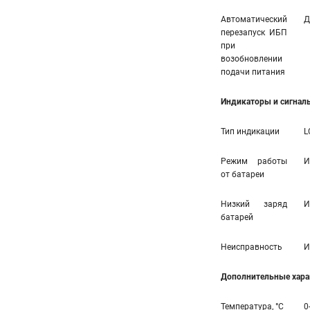
Автоматический
Д
перезапуск ИБП
при
возобновлении
подачи питания
Индикаторы и сигнал
Тип индикации
L
Режим работы
И
от батареи
Низкий заряд
И
батарей
Неисправность
И
Дополнительные хара
Температура, °С
0