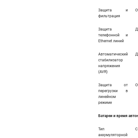
Защита и
О
фильтрация
Защита
Д
телефонной и
Ethernet линий
Автоматический
Д
стабилизатор
напряжения
(AVR)
Защита от
О
перегрузки в
линейном
режиме
Батареи и время авт
Тип
С
аккумуляторной