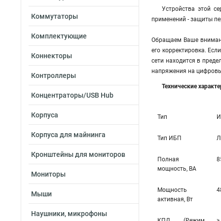
Устройства этой с
Коммутаторы
применений - защиты пе
Комплектующие
Обращаем Ваше внимани
его корректировка. Есл
Коннекторы
сети находится в преде
напряжения на цифровы
Контроллеры
Технические характ
Концентраторы/USB Hub
Корпуса
Тип
И
Корпуса для майнинга
Тип ИБП
Л
Кронштейны для мониторов
Полная
8
мощность, ВА
Мониторы
Мощность
4
Мыши
активная, Вт
Наушники, микрофоны
КПД (Режим
>