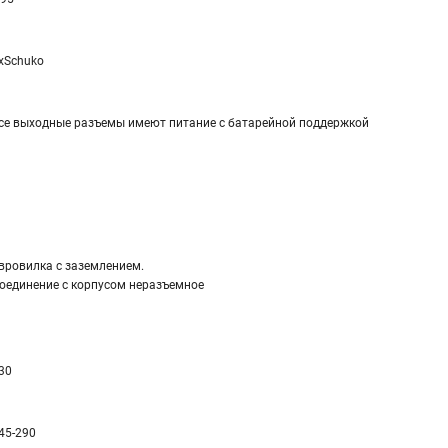
xSchuko
се выходные разъемы имеют питание с батарейной поддержкой
вровилка с заземлением.
оединение с корпусом неразъемное
30
45-290