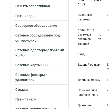
AC),%
Память оперативная
Выходные
2
Патч-корды
разъемы
Серверное оборудование
Количество
В
разъемов с
Сетевое оборудование под
питанием от
оптоволокно
батареи
Сетевые адаптеры с портами
Вход
RJ-45
Сетевые карты USB
Входной разъем
Е
С
Сетевые фильтры и
удлинители
Длина кабеля, м
1
Стяжки
Номинальное
2
напряжение, В
Патч-панели
Диапазон
1