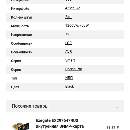
Интерфейс
4*Schuko
Интерфейс
2шт
Кол-во штук
1200VA/750W
Мощность
12В
Напряжение
LCD
Особенности
AVR
Особенности
Smart
Серия
SpecialPro
Серия
ИБП
Тип
Black
Цвет
Похожие товары
Exegate EX297647RUS
Внутренняя SNMP-карта
89,87 ₽