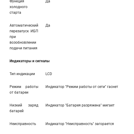
Функция
Да
холодного
старта
Автоматический
Да
перезапуск ИБП
при
возобновлении
подачи питания
Индикаторы и сигналы
Тип индикации
LCD
Режим работы
Индикатор "Режим работы от сети" гаснет
от батареи
Низкий заряд
Индикатор "Батарея разряжена" мигает
батарей
Неисправность
Индикатор "Неисправность" загорается