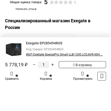
5
Общая оценка товара:
1
Написать отзыв
Специализированный магазин
Exegate
в
России
Exegate EP285494RUS
Код товара: EP285494RUS
ИБП ExeGate SpecialPro Smart LLB-1200.LCD.AVR.4SH....
5 778,19 ₽
–
+
В корзину
0
0
1
Сравнить
Корзина
Просмотрено
Каталог
Оплата
Доставка
Контакты
Войти