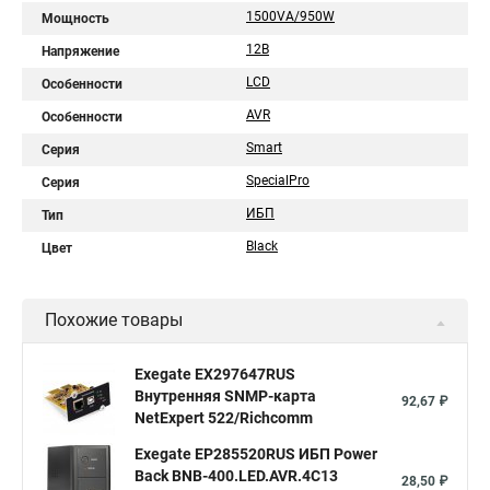
1500VA/950W
Мощность
12В
Напряжение
LCD
Особенности
AVR
Особенности
Smart
Серия
SpecialPro
Серия
ИБП
Тип
Black
Цвет
Похожие товары
Exegate EX297647RUS
Внутренняя SNMP-карта
92,67 ₽
NetExpert 522/Richcomm
Exegate EP285520RUS ИБП Power
Back BNB-400.LED.AVR.4C13
28,50 ₽