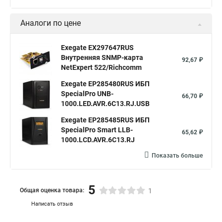
Аналоги по цене
Exegate EX297647RUS
Внутренняя SNMP-карта
92,67 ₽
NetExpert 522/Richcomm
Exegate EP285480RUS ИБП
SpecialPro UNB-
66,70 ₽
1000.LED.AVR.6C13.RJ.USB
Exegate EP285485RUS ИБП
SpecialPro Smart LLB-
65,62 ₽
1000.LCD.AVR.6C13.RJ
Показать больше
5
Общая оценка товара:
1
Написать отзыв