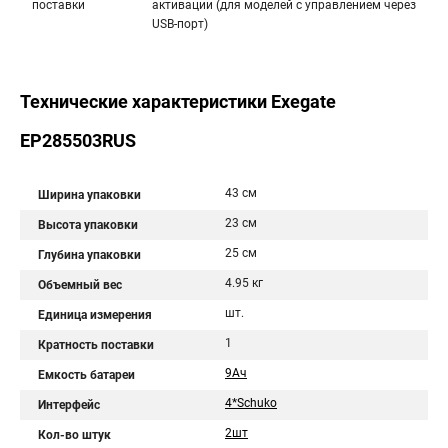
поставки
активации (для моделей с управлением через
USB-порт)
Технические характеристики Exegate
EP285503RUS
43 см
Ширина упаковки
23 см
Высота упаковки
25 см
Глубина упаковки
4.95 кг
Объемный вес
шт.
Единица измерения
1
Кратность поставки
9Aч
Емкость батареи
4*Schuko
Интерфейс
2шт
Кол-во штук