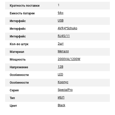
1
Кратность поставки
9Aч
Емкость батареи
USB
Интерфейс
AVR,4*Schuko
Интерфейс
RJ45/11
Интерфейс
2шт
Кол-во штук
Металл
Материал
2000VA/1200W
Мощность
12В
Напряжение
LED
Особенности
Корпус
Особенности
SpecialPro
Серия
ИБП
Тип
Black
Цвет