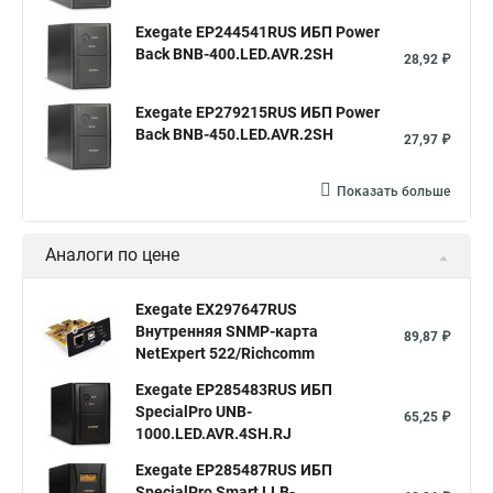
Exegate EP244541RUS ИБП Power
Back BNB-400.LED.AVR.2SH
28,92 ₽
Exegate EP279215RUS ИБП Power
Back BNB-450.LED.AVR.2SH
27,97 ₽
Показать больше
Аналоги по цене
Exegate EX297647RUS
Внутренняя SNMP-карта
89,87 ₽
NetExpert 522/Richcomm
Exegate EP285483RUS ИБП
SpecialPro UNB-
65,25 ₽
1000.LED.AVR.4SH.RJ
Exegate EP285487RUS ИБП
SpecialPro Smart LLB-