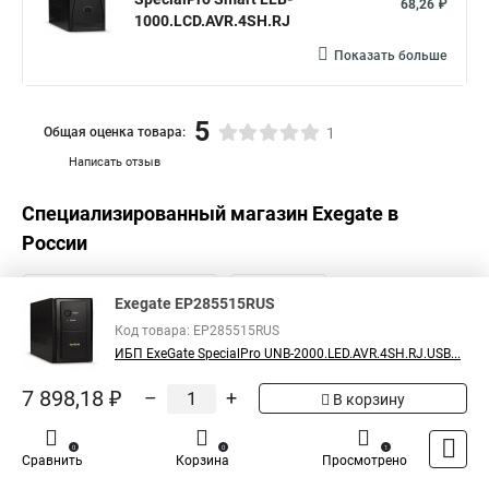
68,26 ₽
1000.LCD.AVR.4SH.RJ
Показать больше
5
Общая оценка товара:
1
Написать отзыв
Специализированный магазин
Exegate
в
России
Exegate EP285515RUS
Код товара: EP285515RUS
ИБП ExeGate SpecialPro UNB-2000.LED.AVR.4SH.RJ.USB...
7 898,18 ₽
–
+
В корзину
0
0
1
Сравнить
Корзина
Просмотрено