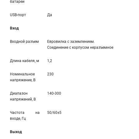
батареи
USB-порт
Да
Вход
Входной разъем
Евровилка с заземлением.
Соединение с корпусом неразъемное
Длина кабеля, м
1,2
Номинальное
230
напряжение, В
Диапазон
140-300
напряжений, В
Частота на
50/60±5
входе, Гц
Выход