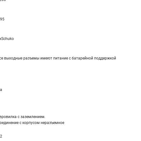
 95
xSchuko
се выходные разъемы имеют питание с батарейной поддержкой
а
вровилка с заземлением.
оединение с корпусом неразъемное
,2