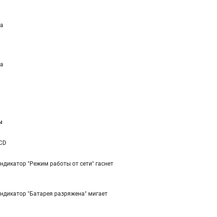
а
а
ы
CD
ндикатор "Режим работы от сети" гаснет
ндикатор "Батарея разряжена" мигает