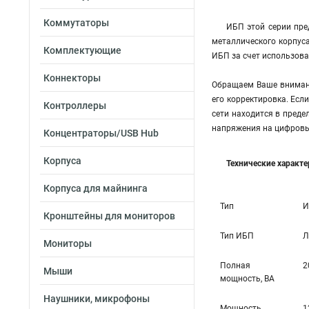
Коммутаторы
ИБП этой серии пр
металлического корпус
Комплектующие
ИБП за счет использов
Коннекторы
Обращаем Ваше внимани
его корректировка. Есл
Контроллеры
сети находится в преде
напряжения на цифровы
Концентраторы/USB Hub
Корпуса
Технические характ
Корпуса для майнинга
Тип
И
Кронштейны для мониторов
Тип ИБП
Л
Мониторы
Полная
2
Мыши
мощность, ВА
Наушники, микрофоны
Мощность
1