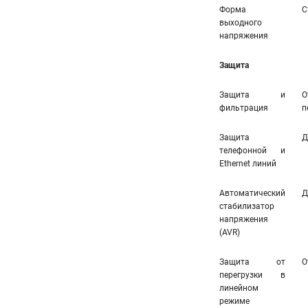
Форма
С
выходного
напряжения
Защита
Защита и
О
фильтрация
п
Защита
Д
телефонной и
Ethernet линий
Автоматический
Д
стабилизатор
напряжения
(AVR)
Защита от
О
перегрузки в
линейном
режиме