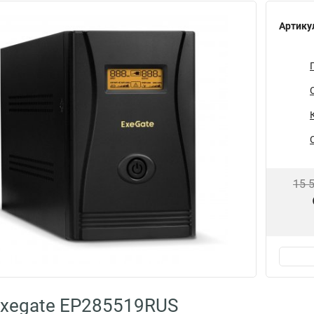
Артику
15 
Exegate EP285519RUS