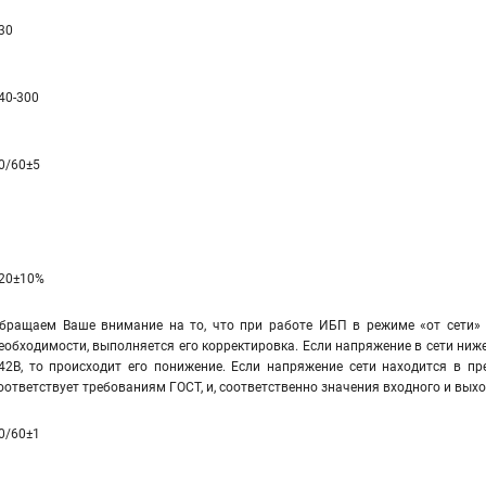
30
40-300
0/60±5
20±10%
бращаем Ваше внимание на то, что при работе ИБП в режиме «от сети» 
еобходимости, выполняется его корректировка. Если напряжение в сети ниже
42В, то происходит его понижение. Если напряжение сети находится в пр
оответствует требованиям ГОСТ, и, соответственно значения входного и вы
0/60±1