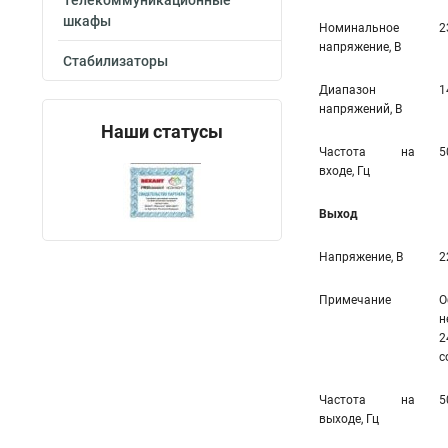
Телекоммуникационные
шкафы
Номинальное
2
напряжение, В
Стабилизаторы
Диапазон
1
напряжений, В
Наши статусы
Частота на
5
входе, Гц
Выход
Напряжение, В
2
Примечание
О
н
2
с
Частота на
5
выходе, Гц