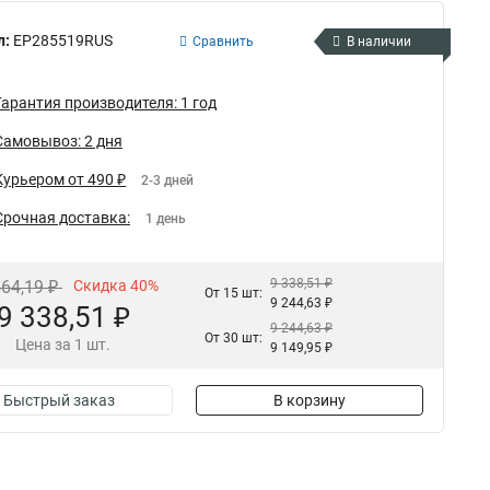
л:
EP285519RUS
Сравнить
В наличии
Гарантия производителя: 1 год
Самовывоз: 2 дня
Курьером от 490 ₽
2-3 дней
Срочная доставка:
1 день
9 338,51 ₽
564,19 ₽
Скидка 40%
От 15 шт:
9 244,63 ₽
9 338,51 ₽
9 244,63 ₽
От 30 шт:
Цена за 1 шт.
9 149,95 ₽
Быстрый заказ
В корзину