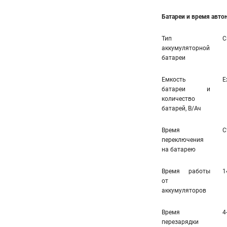
Батареи и время авт
Тип
С
аккумуляторной
батареи
Емкость
E
батареи и
количество
батарей, В/Ач
Время
С
переключения
на батарею
Время работы
1
от
аккумуляторов
Время
4
перезарядки