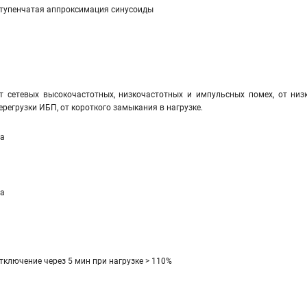
тупенчатая аппроксимация синусоиды
т сетевых высокочастотных, низкочастотных и импульсных помех, от низ
ерегрузки ИБП, от короткого замыкания в нагрузке.
а
а
тключение через 5 мин при нагрузке > 110%