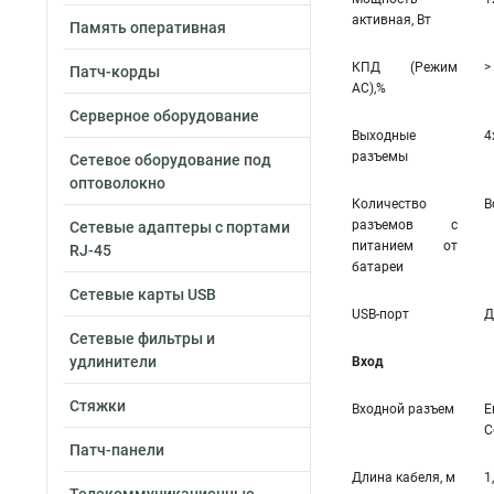
активная, Вт
Память оперативная
КПД (Режим
>
Патч-корды
AC),%
Серверное оборудование
Выходные
4
разъемы
Сетевое оборудование под
оптоволокно
Количество
В
разъемов с
Сетевые адаптеры с портами
питанием от
RJ-45
батареи
Сетевые карты USB
USB-порт
Д
Сетевые фильтры и
удлинители
Вход
Стяжки
Входной разъем
Е
С
Патч-панели
Длина кабеля, м
1