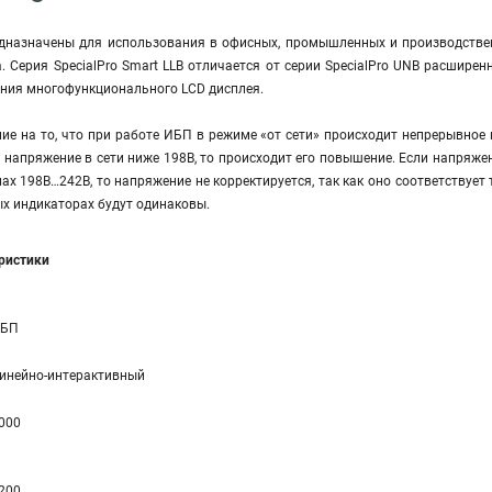
едназначены для использования в офисных, промышленных и производстве
а. Серия SpecialPro Smart LLB отличается от серии SpecialPro UNB расши
ания многофункционального LCD дисплея.
е на то, что при работе ИБП в режиме «от сети» происходит непрерывное 
и напряжение в сети ниже 198В, то происходит его повышение. Если напряже
лах 198В…242В, то напряжение не корректируется, так как оно соответствует
х индикаторах будут одинаковы.
еристики
БП
инейно-интерактивный
000
200