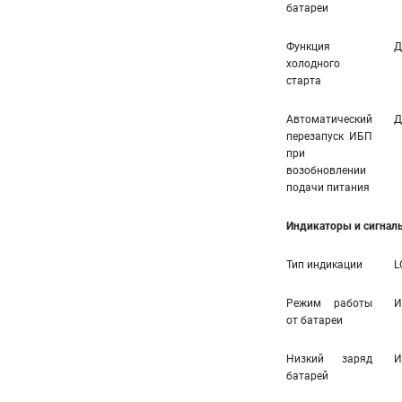
батареи
Функция
Д
холодного
старта
Автоматический
Д
перезапуск ИБП
при
возобновлении
подачи питания
Индикаторы и сигнал
Тип индикации
L
Режим работы
И
от батареи
Низкий заряд
И
батарей