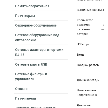
Память оперативная
Выходные разъемы
Патч-корды
Количество
разъемов с
Серверное оборудование
питанием от
батареи
Сетевое оборудование под
оптоволокно
USB-порт
Сетевые адаптеры с портами
RJ-45
Вход
Сетевые карты USB
Входной разъем
Сетевые фильтры и
удлинители
Длина кабеля, м
Стяжки
Номинальное
напряжение, В
Патч-панели
Диапазон