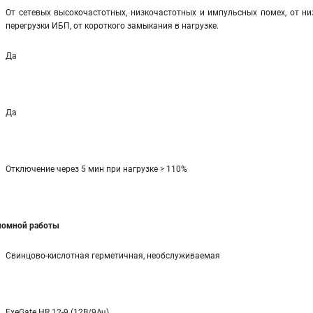
От сетевых высокочастотных, низкочастотных и импульсных помех, от ни
перегрузки ИБП, от короткого замыкания в нагрузке.
Да
Да
Отключение через 5 мин при нагрузке > 110%
ономной работы
Свинцово-кислотная герметичная, необслуживаемая
ExeGate HR 12-9 (12В/9Ач)