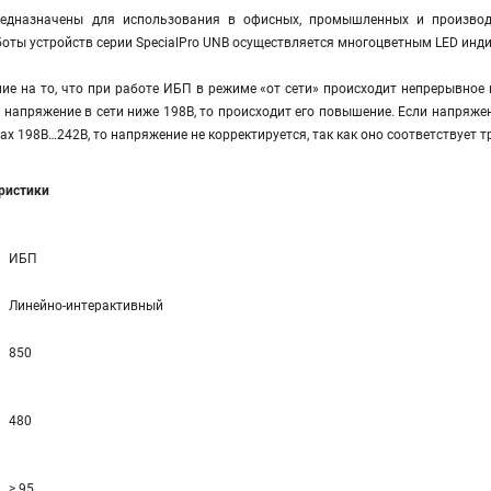
едназначены для использования в офисных, промышленных и производ
оты устройств серии SpecialPro UNB осуществляется многоцветным LED инд
е на то, что при работе ИБП в режиме «от сети» происходит непрерывное 
и напряжение в сети ниже 198В, то происходит его повышение. Если напряже
лах 198В…242В, то напряжение не корректируется, так как оно соответствует
еристики
ИБП
Линейно-интерактивный
850
480
> 95