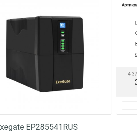
Артику
4 3
Exegate EP285541RUS