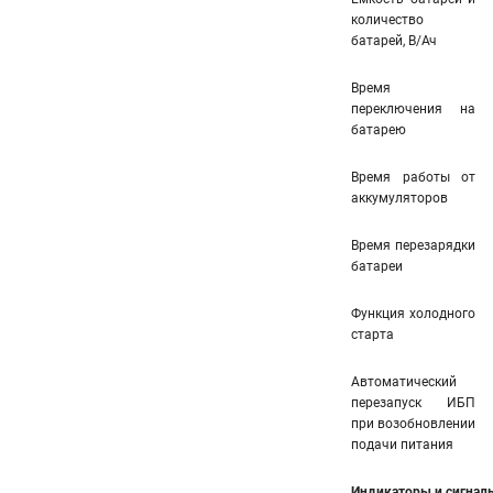
количество
батарей, В/Ач
Время
переключения на
батарею
Время работы от
аккумуляторов
Время перезарядки
батареи
Функция холодного
старта
Автоматический
перезапуск ИБП
при возобновлении
подачи питания
Индикаторы и сигнал