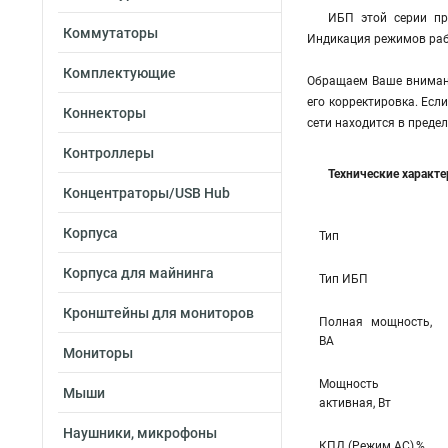
ИБП этой серии пр
Коммутаторы
Индикация режимов раб
Комплектующие
Обращаем Ваше внимани
его корректировка. Есл
Коннекторы
сети находится в преде
Контроллеры
Технические характ
Концентраторы/USB Hub
Корпуса
Тип
Корпуса для майнинга
Тип ИБП
Кронштейны для мониторов
Полная мощность,
ВА
Мониторы
Мощность
Мыши
активная, Вт
Наушники, микрофоны
КПД (Режим AC),%