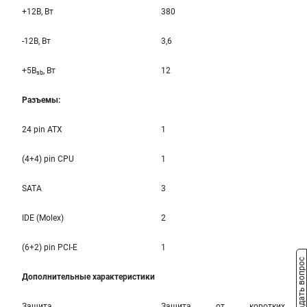
+12B, Вт
380
-12B, Вт
3,6
+5B
, Вт
12
sb
Разъемы:
24 pin ATX
1
(4+4) pin CPU
1
SATA
3
IDE (Molex)
2
(6+2) pin PCI-E
1
Задать вопрос
Дополнительные характеристики
Защита
Защита от коротких