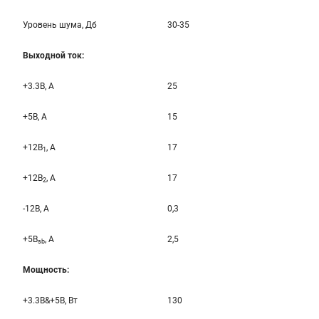
Уровень шума, Дб
30-35
Выходной ток:
+3.3B, А
25
+5B, А
15
+12B
, A
17
1
+12B
, A
17
2
-12B, A
0,3
+5B
, A
2,5
sb
Мощность:
+3.3B&+5B, Вт
130