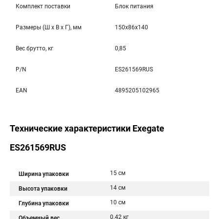
Комплект поставки
Блок питания
Размеры (Ш x В x Г), мм
150x86x140
Вес брутто, кг
0,85
P/N
ES261569RUS
EAN
4895205102965
Технические характеристики Exegate
ES261569RUS
15 см
Ширина упаковки
14 см
Высота упаковки
10 см
Глубина упаковки
0.42 кг
Объемный вес