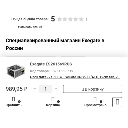
5
Общая оценка товара:
1
Написать отзыв
Специализированный магазин
Exegate
в
России
Exegate ES261569RUS
Код товара: ES261569RUS
Блок питания 500W ExeGate UNS500 (ATX, 12cm fan, 2...
989,95 ₽
–
+
В корзину
0
0
1
Сравнить
Корзина
Просмотрено
Каталог
Оплата
Доставка
Контакты
Войти