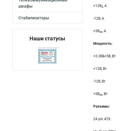
Телекоммуникационные
шкафы
+12B
, A
2
Стабилизаторы
-12B, A
+5B
, A
sb
Наши статусы
Мощность:
+3.3B&+5B, Вт
+12B, Вт
-12B, Вт
+5B
, Вт
sb
Разъемы:
24 pin ATX