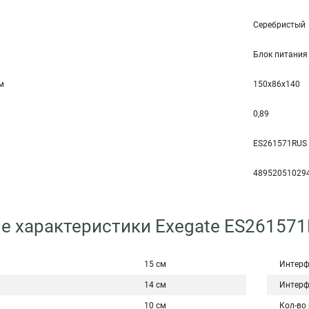
Серебристый
Блок питания
мм
150x86x140
0,89
ES261571RUS
48952051029
е характеристики Exegate ES26157
15 см
Интерф
14 см
Интерф
10 см
Кол-во