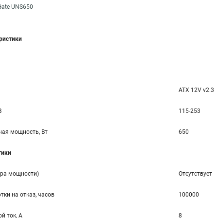
Gate UNS650
еристики
ATX 12V v2.3
В
115-253
ая мощность, Вт
650
тики
ора мощности)
Отсутствует
тки на отказ, часов
100000
й ток, А
8