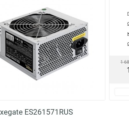
1 6
xegate ES261571RUS