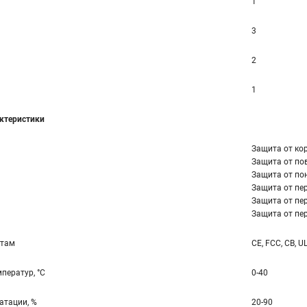
1
3
2
1
ктеристики
Защита от ко
Защита от по
Защита от по
Защита от пер
Защита от пер
Защита от пер
ртам
CE, FCC, CB, U
ператур, °С
0-40
атации, %
20-90