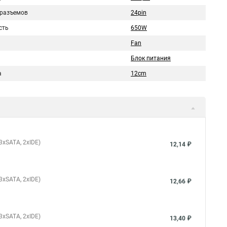
 разъемов
24pin
сть
650W
Fan
Блок питания
а
12cm
 3xSATA, 2xIDE)
12,14 ₽
 3xSATA, 2xIDE)
12,66 ₽
 3xSATA, 2xIDE)
13,40 ₽