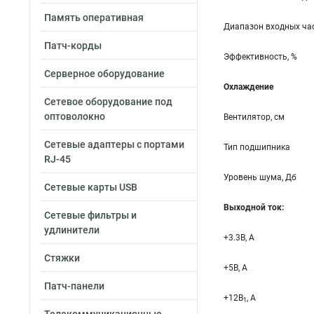
Память оперативная
Диапазон входных час
Патч-корды
Эффективность, %
Серверное оборудование
Охлаждение
Сетевое оборудование под
оптоволокно
Вентилятор, см
Сетевые адаптеры с портами
Тип подшипника
RJ-45
Уровень шума, Дб
Сетевые карты USB
Выходной ток:
Сетевые фильтры и
удлинители
+3.3B, А
Стяжки
+5B, А
Патч-панели
+12B
, A
1