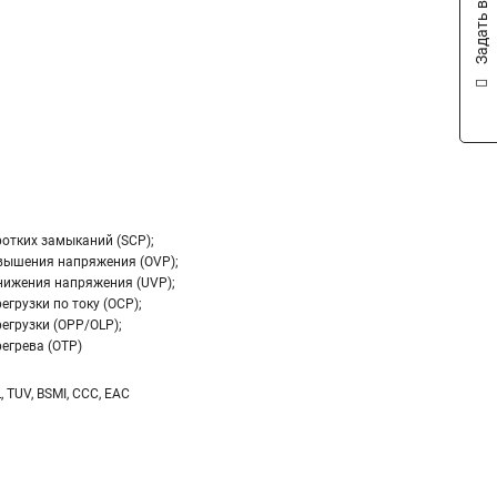
Задать вопрос
ротких замыканий (SCP);
вышения напряжения (OVP);
нижения напряжения (UVP);
егрузки по току (OCP);
егрузки (OPP/OLP);
егрева (OTP)
L, TUV, BSMI, CCC, EAC