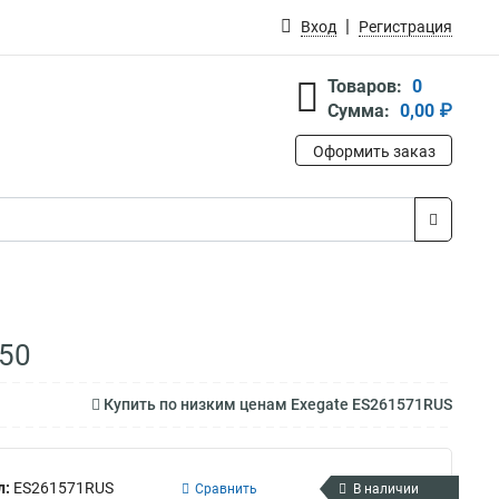
Вход
Регистрация
Товаров:
0
Сумма:
0,00 ₽
Оформить заказ
50
Купить по низким ценам Exegate ES261571RUS
л:
ES261571RUS
Сравнить
В наличии