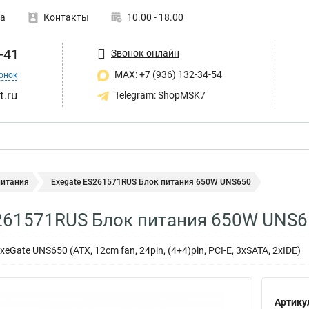
а
Контакты
10.00 - 18.00
-41
Звонок онлайн
MAX: +7 (936) 132-34-54
онок
t.ru
Telegram: ShopMSK7
питания
Exegate ES261571RUS Блок питания 650W UNS650
261571RUS Блок питания 650W UNS6
Gate UNS650 (ATX, 12cm fan, 24pin, (4+4)pin, PCI-E, 3xSATA, 2xIDE)
Артику