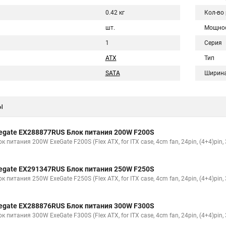
0.42 кг
Кол-во
шт.
Мощно
1
Серия
ATX
Тип
SATA
Ширин
ы
egate EX288877RUS Блок питания 200W F200S
к питания 200W ExeGate F200S (Flex ATX, for ITX case, 4cm fan, 24pin, (4+4)pin,
egate EX291347RUS Блок питания 250W F250S
к питания 250W ExeGate F250S (Flex ATX, for ITX case, 4cm fan, 24pin, (4+4)pin,
egate EX288876RUS Блок питания 300W F300S
к питания 300W ExeGate F300S (Flex ATX, for ITX case, 4cm fan, 24pin, (4+4)pin,