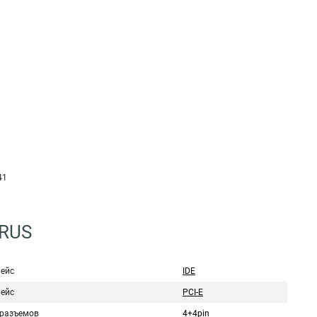
41
1RUS
ейс
IDE
ейс
PCI-E
 разъемов
4+4pin