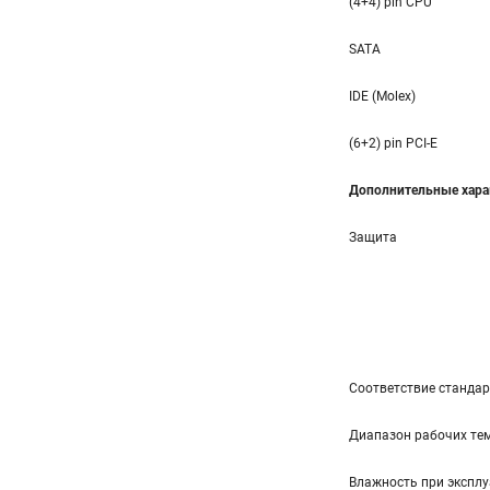
(4+4) pin CPU
SATA
IDE (Molex)
(6+2) pin PCI-E
Дополнительные хара
Защита
Соответствие станда
Диапазон рабочих тем
Влажность при эксплу