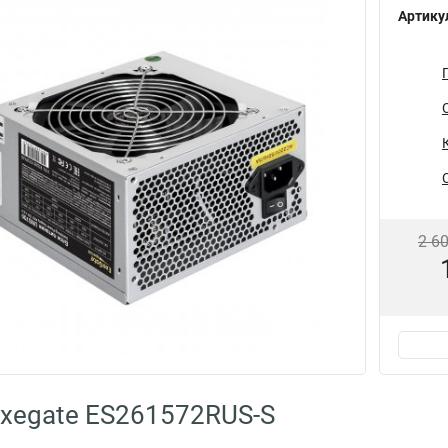
Артику
2 6
xegate ES261572RUS-S