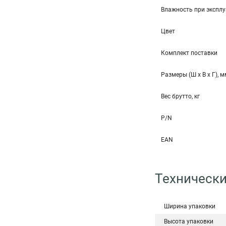
Влажность при эксплу
Цвет
Комплект поставки
Размеры (Ш x В x Г), 
Вес брутто, кг
P/N
EAN
Технически
Ширина упаковки
Высота упаковки