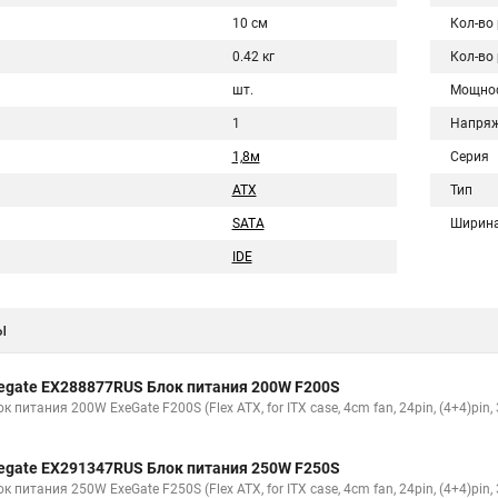
10 см
Кол-во
0.42 кг
Кол-во
шт.
Мощно
1
Напряж
1,8м
Серия
ATX
Тип
SATA
Ширин
IDE
ы
egate EX288877RUS Блок питания 200W F200S
к питания 200W ExeGate F200S (Flex ATX, for ITX case, 4cm fan, 24pin, (4+4)pin,
egate EX291347RUS Блок питания 250W F250S
к питания 250W ExeGate F250S (Flex ATX, for ITX case, 4cm fan, 24pin, (4+4)pin,