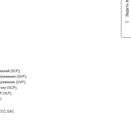
Задать вопрос
каний (SCP);
пряжения (OVP);
ряжения (UVP);
оку (OCP);
P/OLP);
)
 CCC, EAC