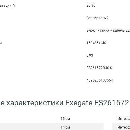
атации, %
20-90
Серебристый
Блок питания + кабель 2
мм
150x86x140
0,93
ES261572RUS-S
4895205107564
е характеристики Exegate ES261572
15 см
Интерф
14 см
Интерф