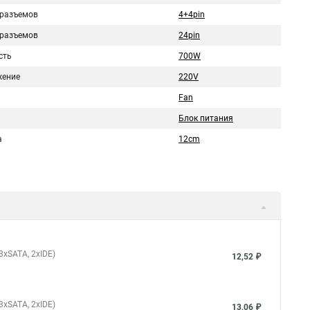
 разъемов
4+4pin
 разъемов
24pin
сть
700W
ение
220V
Fan
Блок питания
а
12cm
 3xSATA, 2xIDE)
12,52 ₽
 3xSATA, 2xIDE)
13,06 ₽