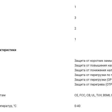
1
3
2
1
ктеристики
Защита от коротких замы
Защита от повышения на
Защита от понижения нап
Защита от перегрузки по т
Защита от перегрузки (OP
Защита от перегрева (OTP
ртам
CE, FCC, CB, UL, TUV, BSMI,
ператур, °С
0-40