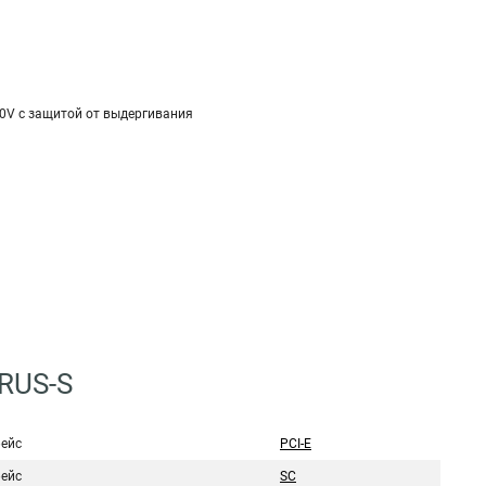
20V с защитой от выдергивания
RUS-S
ейс
PCI-E
ейс
SC