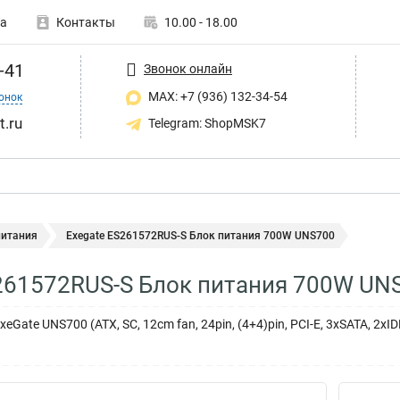
а
Контакты
10.00 - 18.00
-41
Звонок онлайн
MAX: +7 (936) 132-34-54
онок
t.ru
Telegram: ShopMSK7
питания
Exegate ES261572RUS-S Блок питания 700W UNS700
261572RUS-S Блок питания 700W UN
eGate UNS700 (ATX, SC, 12cm fan, 24pin, (4+4)pin, PCI-E, 3xSATA, 2x