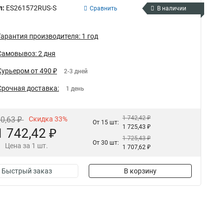
л:
ES261572RUS-S
Сравнить
В наличии
Гарантия производителя: 1 год
Самовывоз: 2 дня
Курьером от 490 ₽
2-3 дней
Срочная доставка:
1 день
1 742,42 ₽
00,63 ₽
Скидка 33%
От 15 шт:
1 725,43 ₽
1 742,42 ₽
1 725,43 ₽
От 30 шт:
Цена за 1 шт.
1 707,62 ₽
Быстрый заказ
В корзину