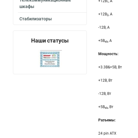
Телекоммуникационные
+12B
, A
1
шкафы
+12B
, A
2
Стабилизаторы
-12B, A
Наши статусы
+5B
, A
sb
Мощность:
+3.3B&+5B, Вт
+12B, Вт
-12B, Вт
+5B
, Вт
sb
Разъемы:
24 pin ATX