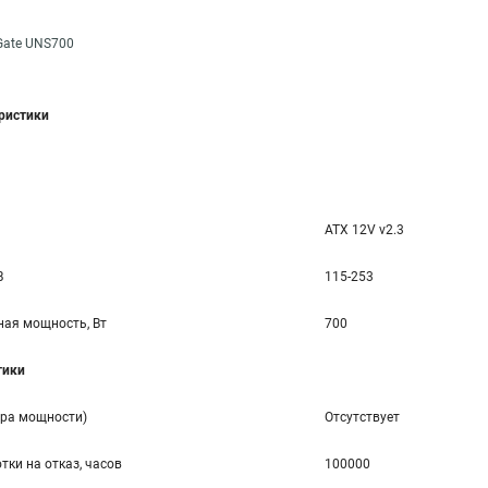
Gate UNS700
еристики
ATX 12V v2.3
В
115-253
ая мощность, Вт
700
тики
ора мощности)
Отсутствует
тки на отказ, часов
100000