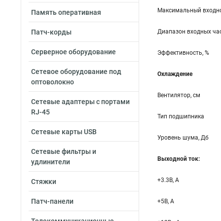
Максимальный входно
Память оперативная
Патч-корды
Диапазон входных час
Серверное оборудование
Эффективность, %
Сетевое оборудование под
Охлаждение
оптоволокно
Вентилятор, см
Сетевые адаптеры с портами
RJ-45
Тип подшипника
Сетевые карты USB
Уровень шума, Дб
Сетевые фильтры и
Выходной ток:
удлинители
+3.3B, А
Стяжки
Патч-панели
+5B, А