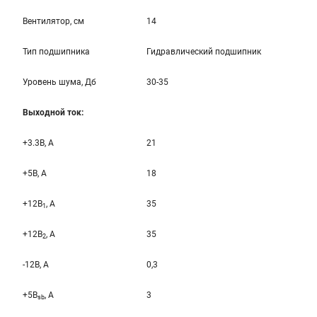
Вентилятор, см
14
Тип подшипника
Гидравлический подшипник
Уровень шума, Дб
30-35
Выходной ток:
+3.3B, А
21
+5B, А
18
+12B
, A
35
1
+12B
, A
35
2
-12B, A
0,3
+5B
, A
3
sb