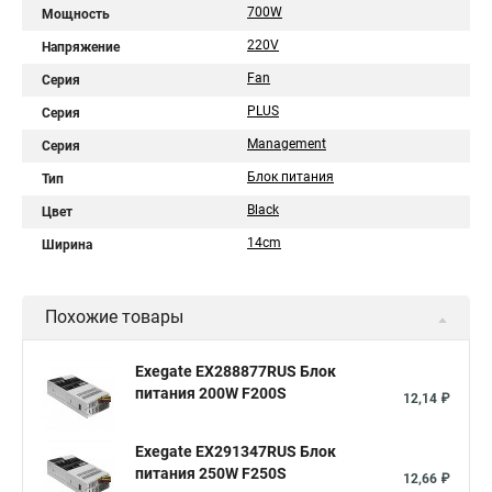
700W
Мощность
220V
Напряжение
Fan
Серия
PLUS
Серия
Management
Серия
Блок питания
Тип
Black
Цвет
14cm
Ширина
Похожие товары
Exegate EX288877RUS Блок
питания 200W F200S
12,14 ₽
Exegate EX291347RUS Блок
питания 250W F250S
12,66 ₽