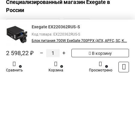
Специализированный магазин
Exegate
в
России
Exegate EX220362RUS-S
Код товара: EX220362RUS-S
Блок питания 700W ExeGate 700PPX (ATX, APFC, SC, К...
2 598,22 ₽
–
+
В корзину
0
0
1
Сравнить
Корзина
Просмотрено
Каталог
Оплата
Доставка
Контакты
Войти