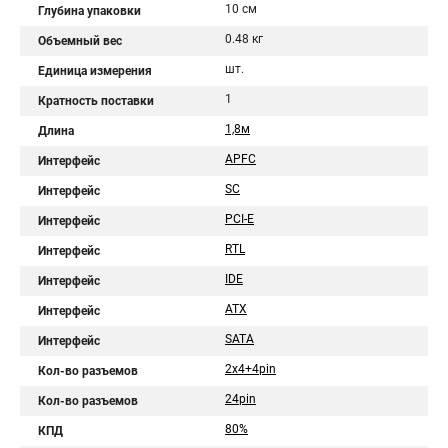
10 см
Глубина упаковки
0.48 кг
Объемный вес
шт.
Единица измерения
1
Кратность поставки
1,8м
Длина
APFC
Интерфейс
SC
Интерфейс
PCI-E
Интерфейс
RTL
Интерфейс
IDE
Интерфейс
ATX
Интерфейс
SATA
Интерфейс
2x4+4pin
Кол-во разъемов
24pin
Кол-во разъемов
80%
КПД