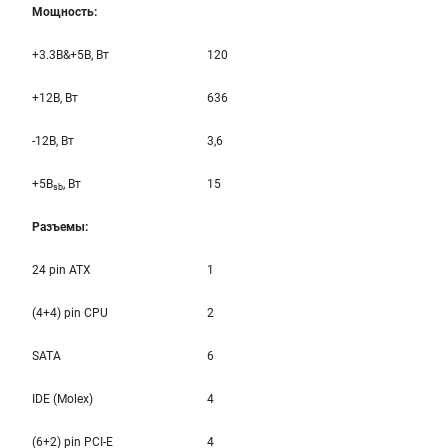
Мощность:
+3.3B&+5B, Вт
120
+12B, Вт
636
-12B, Вт
3,6
+5B
, Вт
15
sb
Разъемы:
24 pin ATX
1
(4+4) pin CPU
2
SATA
6
IDE (Molex)
4
(6+2) pin PCI-E
4