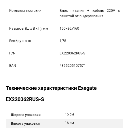
Комплект поставки
Блок питания + кабель 220V с
защитой от выдергивания
Размеры (Ш x В x Г), мм
150x86x160
Вес брутто, кг
1,78
P/N
EX220362RUS-S
EAN
4895205107571
Технические характеристики Exegate
EX220362RUS-S
15 см
Ширина упаковки
16 см
Высота упаковки