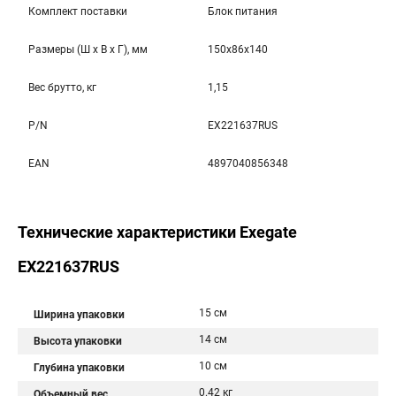
Комплект поставки
Блок питания
Размеры (Ш x В x Г), мм
150x86x140
Вес брутто, кг
1,15
P/N
EX221637RUS
EAN
4897040856348
Технические характеристики Exegate
EX221637RUS
15 см
Ширина упаковки
14 см
Высота упаковки
10 см
Глубина упаковки
0.42 кг
Объемный вес