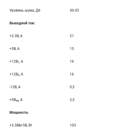
Уровень шума, Дб
30-35
Выходной ток:
+3.3B, А
21
+5B, А
15
+12B
, A
16
1
+12B
, A
16
2
-12B, A
0,3
+5B
, A
2,5
sb
Мощность:
+3.3B&+5B, Вт
103