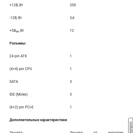
+12B, Вт
350
-12B, Вт
3,6
+5B
, Вт
12
sb
Разъемы:
24 pin ATX
1
(4+4) pin CPU
1
SATA
3
IDE (Molex)
3
(6+2) pin PCI-E
1
Дополнительные характеристики
Защита
Защита от коротких