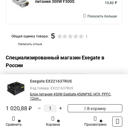
питания 300W F300S
13,82 ₽
Показать больше
5
Общая оценка товара:
1
Написать отзыв
Специализированный магазин
Exegate
в
России
Exegate EX221637RUS
Код товара: EX221637RUS
Блок питания 450W ExeGate 450NPXE (ATX, PPFC,
12cm...
1 020,88 ₽
–
+
В корзину
0
0
1
Сравнить
Корзина
Просмотрено