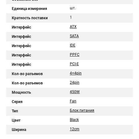
шт.
Единица измерения
1
Кратность поставки
ATX
Интерфейс
SATA
Интерфейс
IDE
Интерфейс
PPFC
Интерфейс
PCI-E
Интерфейс
4+4pin
Кол-во разъемов
24pin
Кол-во разъемов
450W
Мощность
Fan
Серия
Блок питания
Тип
Black
Цвет
12cm
Ширина