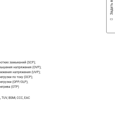
Задать вопрос
ротких замыканий (SCP);
вышения напряжения (OVP);
нижения напряжения (UVP);
егрузки по току (OCP);
егрузки (OPP/OLP);
егрева (OTP)
L, TUV, BSMI, CCC, EAC