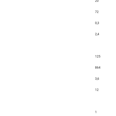
20
72
0,3
2,4
125
864
3,6
12
1