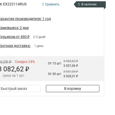
л:
EX222114RUS
Сравнить
В наличии
Гарантия производителя: 1 год
Самовывоз: 2 дня
Курьером от 490 ₽
2-3 дней
Срочная доставка:
1 день
3 082,62 ₽
56,08 ₽
Скидка 24%
От 15 шт:
3 051,06 ₽
3 082,62 ₽
3 051,06 ₽
От 30 шт:
Цена за 1 шт.
3 020,31 ₽
Быстрый заказ
В корзину