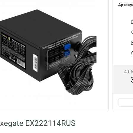
Артику
4 0
Exegate EX222114RUS