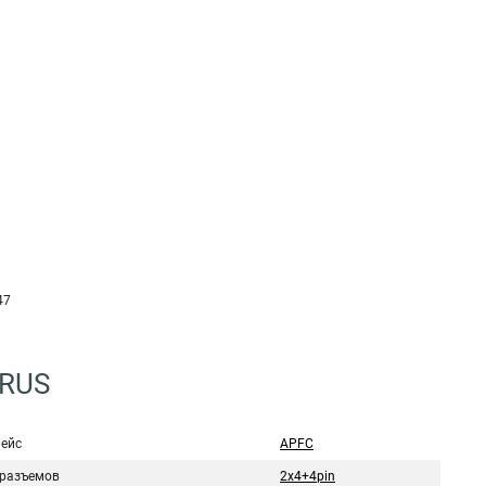
47
4RUS
ейс
APFC
 разъемов
2x4+4pin