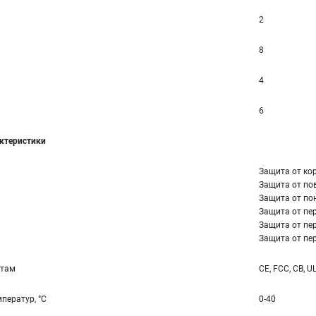
2
8
4
6
ктеристики
Защита от ко
Защита от по
Защита от по
Защита от пер
Защита от пер
Защита от пер
ртам
CE, FCC, CB, U
ператур, °С
0-40