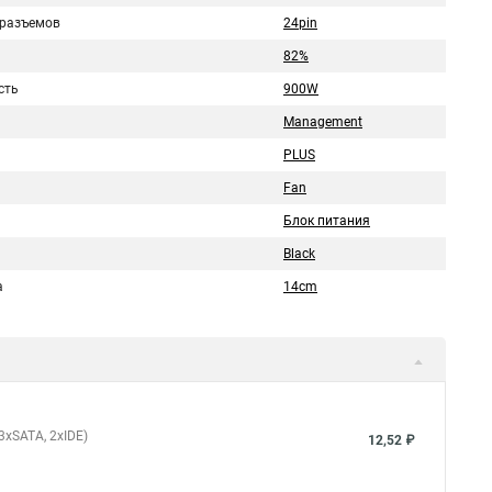
 разъемов
24pin
82%
сть
900W
Management
PLUS
Fan
Блок питания
Black
а
14cm
 3xSATA, 2xIDE)
12,52 ₽