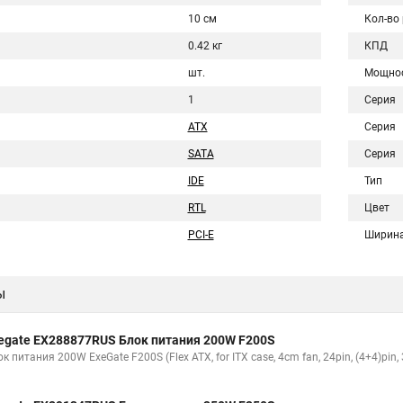
10 см
Кол-во
0.42 кг
КПД
шт.
Мощно
1
Серия
ATX
Серия
SATA
Серия
IDE
Тип
RTL
Цвет
PCI-E
Ширин
ы
egate EX288877RUS Блок питания 200W F200S
к питания 200W ExeGate F200S (Flex ATX, for ITX case, 4cm fan, 24pin, (4+4)pin,