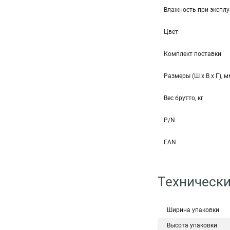
Влажность при эксплу
Цвет
Комплект поставки
Размеры (Ш x В x Г), 
Вес брутто, кг
P/N
EAN
Технически
Ширина упаковки
Высота упаковки