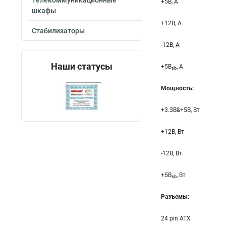
Телекоммуникационные
+5B, А
шкафы
+12B, A
Стабилизаторы
-12B, A
Наши статусы
+5B
, A
sb
Мощность:
+3.3B&+5B, Вт
+12B, Вт
-12B, Вт
+5B
, Вт
sb
Разъемы:
24 pin ATX