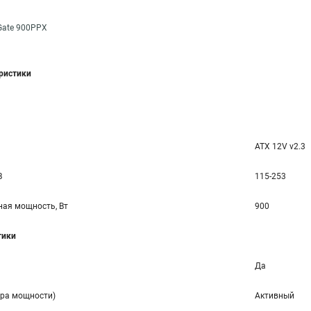
Gate 900PPX
еристики
ATX 12V v2.3
В
115-253
ая мощность, Вт
900
тики
Да
ора мощности)
Активный