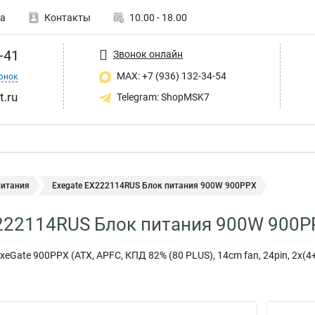
а
Контакты
10.00 - 18.00
-41
Звонок онлайн
MAX: +7 (936) 132-34-54
онок
t.ru
Telegram: ShopMSK7
питания
Exegate EX222114RUS Блок питания 900W 900PPX
222114RUS Блок питания 900W 900P
Gate 900PPX (ATX, APFC, КПД 82% (80 PLUS), 14cm fan, 24pin, 2x(4+4)