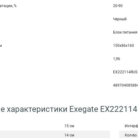
атации, %
20-90
Черный
Блок питания
мм
150x86x160
1,96
EX222114RUS
48970408588
е характеристики Exegate EX22211
15 см
Интерф
14 см
Кол-во