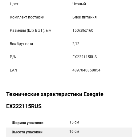
Цвет
Черный
Комплект поставки
Блок питания
Размеры (Ш x В x Г), мм
150x86x160
Вес брутто, кг
2,12
P/N
EX222115RUS
EAN
4897040858854
Технические характеристики Exegate
EX222115RUS
15 см
Ширина упаковки
16 см
Высота упаковки