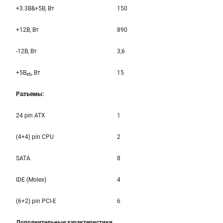
+3.3B&+5B, Вт
150
+12B, Вт
890
-12B, Вт
3,6
+5B
, Вт
15
sb
Разъемы:
24 pin ATX
1
(4+4) pin CPU
2
SATA
8
IDE (Molex)
4
(6+2) pin PCI-E
6
Дополнительные характеристики