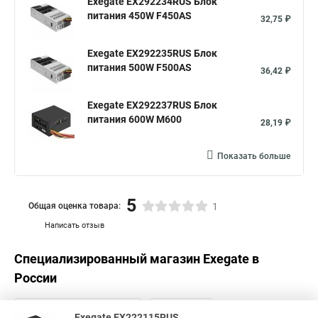
Exegate EX292234RUS Блок
питания 450W F450AS
32,75 ₽
Exegate EX292235RUS Блок
питания 500W F500AS
36,42 ₽
Exegate EX292237RUS Блок
питания 600W M600
28,19 ₽
Показать больше
5
Общая оценка товара:
1
Написать отзыв
Специализированный магазин
Exegate
в
России
Exegate EX222115RUS