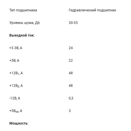
Тип подшипника
Гидравлический подшипник
Уровень шума, Дб
30-35
Выходной ток:
+3.3B, А
24
+5B, А
22
+12B
, A
48
1
+12B
, A
48
2
-12B, A
0,3
+5B
, A
3
sb
Мощность: