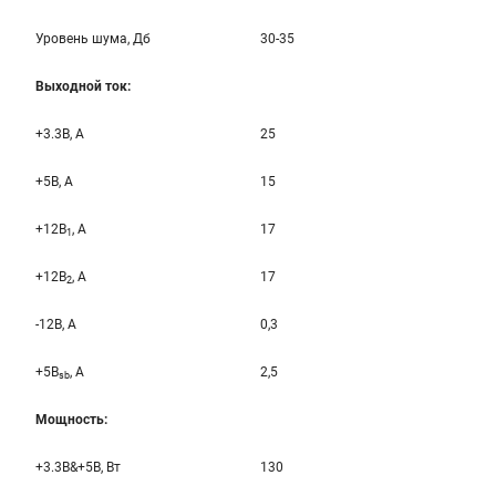
Уровень шума, Дб
30-35
Выходной ток:
+3.3B, А
25
+5B, А
15
+12B
, A
17
1
+12B
, A
17
2
-12B, A
0,3
+5B
, A
2,5
sb
Мощность:
+3.3B&+5B, Вт
130