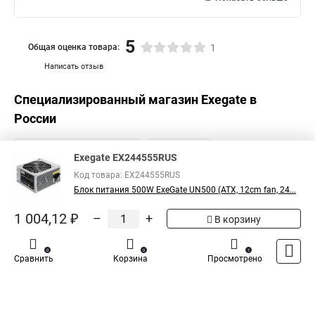
5
Общая оценка товара:
1
Написать отзыв
Специализированный магазин
Exegate
в
России
Exegate EX244555RUS
Код товара: EX244555RUS
Блок питания 500W ExeGate UN500 (ATX, 12cm fan, 24...
1 004,12 ₽
–
+
В корзину
0
0
1
Сравнить
Корзина
Просмотрено
Каталог
Оплата
Доставка
Контакты
Войти