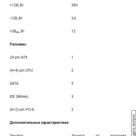
+12B, Вт
380
-12B, Вт
3,6
+5B
, Вт
12
sb
Разъемы:
24 pin ATX
1
(4+4) pin CPU
2
SATA
5
IDE (Molex)
3
(6+2) pin PCI-E
2
Задать вопрос
Дополнительные характеристики
Защита
Защита от коротких