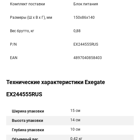
Комплект поставки
Блок питания
Размеры (Ш x В x Г), мм
150x86x140
Вес брутто, кг
0,88
P/N
EX244555RUS
EAN
4897040858403
Технические характеристики Exegate
EX244555RUS
15 см
Ширина упаковки
14 см
Высота упаковки
10 см
Глубина упаковки
0.42 кг
Объемный вес