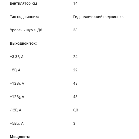
Вентилятор, см
14
Тип подшипника
Гидравлический подшипник
Уровень шума, Дб
38
Выходной ток:
+3.3B, А
24
+5B, А
22
+12B
, A
48
1
+12B
, A
48
2
-12B, A
0,3
+5B
, A
3
sb
Мощность: