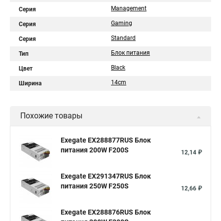
Management
Серия
Gaming
Серия
Standard
Серия
Блок питания
Тип
Black
Цвет
14cm
Ширина
Похожие товары
Exegate EX288877RUS Блок
питания 200W F200S
12,14 ₽
Exegate EX291347RUS Блок
питания 250W F250S
12,66 ₽
Exegate EX288876RUS Блок