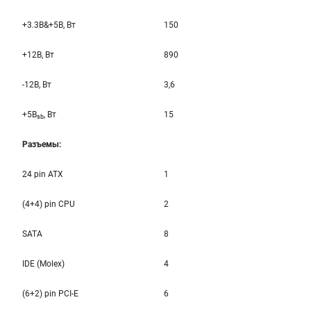
+3.3B&+5B, Вт
150
+12B, Вт
890
-12B, Вт
3,6
+5B
, Вт
15
sb
Разъемы:
24 pin ATX
1
(4+4) pin CPU
2
SATA
8
IDE (Molex)
4
(6+2) pin PCI-E
6