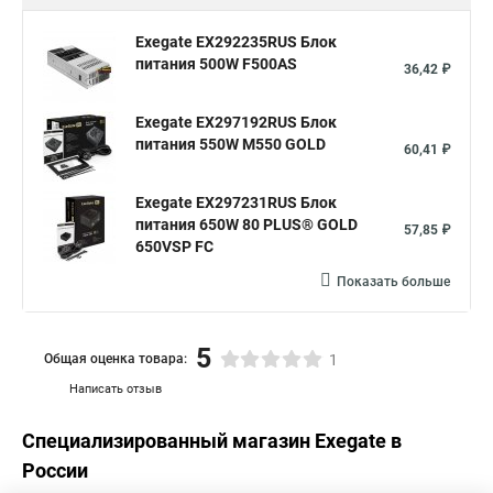
Exegate EX292235RUS Блок
питания 500W F500AS
36,42 ₽
Exegate EX297192RUS Блок
питания 550W M550 GOLD
60,41 ₽
Exegate EX297231RUS Блок
питания 650W 80 PLUS® GOLD
57,85 ₽
650VSP FС
Показать больше
5
Общая оценка товара:
1
Написать отзыв
Специализированный магазин
Exegate
в
России