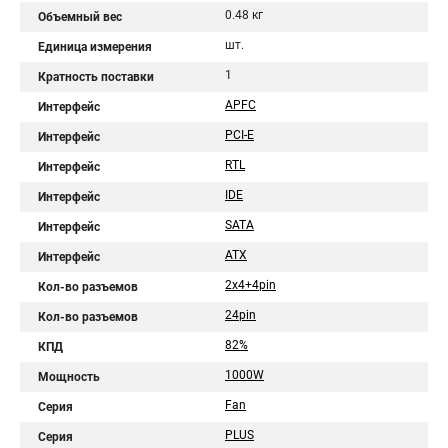
0.48 кг
Объемный вес
шт.
Единица измерения
1
Кратность поставки
APFC
Интерфейс
PCI-E
Интерфейс
RTL
Интерфейс
IDE
Интерфейс
SATA
Интерфейс
ATX
Интерфейс
2x4+4pin
Кол-во разъемов
24pin
Кол-во разъемов
82%
КПД
1000W
Мощность
Fan
Серия
PLUS
Серия