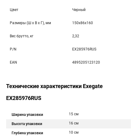
Цвет
Черный
Размеры (Ш x В x Г), мм
150x86x160
Вес брутто, кг
2,32
P/N
EX285976RUS
EAN
4895205123120
Технические характеристики Exegate
EX285976RUS
15 см
Ширина упаковки
16 см
Высота упаковки
10 см
Глубина упаковки