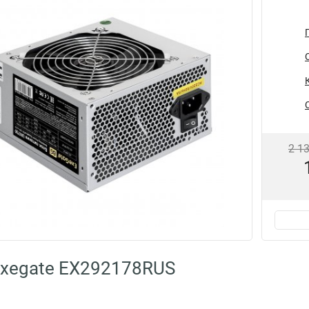
2 1
Exegate EX292178RUS