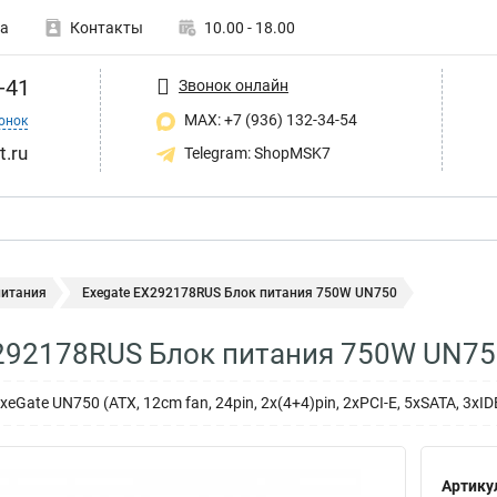
а
Контакты
10.00 - 18.00
-41
Звонок онлайн
MAX: +7 (936) 132-34-54
онок
t.ru
Telegram: ShopMSK7
питания
Exegate EX292178RUS Блок питания 750W UN750
292178RUS Блок питания 750W UN75
Gate UN750 (ATX, 12cm fan, 24pin, 2x(4+4)pin, 2xPCI-E, 5xSATA, 3xID
Артику