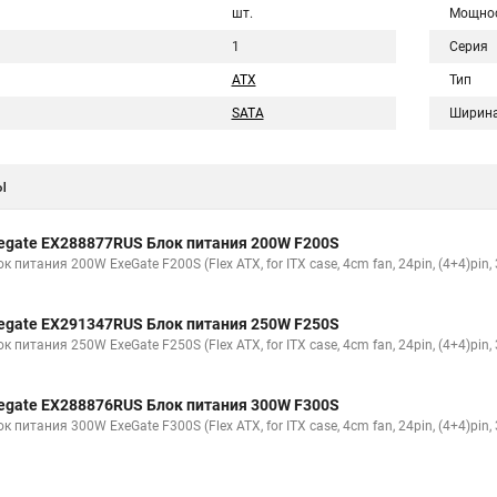
шт.
Мощно
1
Серия
ATX
Тип
SATA
Ширин
ы
egate EX288877RUS Блок питания 200W F200S
к питания 200W ExeGate F200S (Flex ATX, for ITX case, 4cm fan, 24pin, (4+4)pin,
egate EX291347RUS Блок питания 250W F250S
к питания 250W ExeGate F250S (Flex ATX, for ITX case, 4cm fan, 24pin, (4+4)pin,
egate EX288876RUS Блок питания 300W F300S
к питания 300W ExeGate F300S (Flex ATX, for ITX case, 4cm fan, 24pin, (4+4)pin,