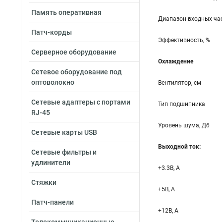
Память оперативная
Диапазон входных час
Патч-корды
Эффективность, %
Серверное оборудование
Охлаждение
Сетевое оборудование под
оптоволокно
Вентилятор, см
Сетевые адаптеры с портами
Тип подшипника
RJ-45
Уровень шума, Дб
Сетевые карты USB
Выходной ток:
Сетевые фильтры и
удлинители
+3.3B, А
Стяжки
+5B, А
Патч-панели
+12B, A