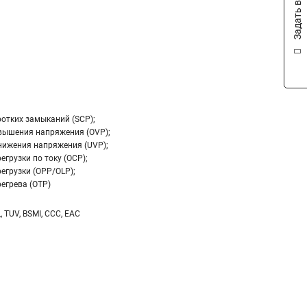
Задать вопрос
ротких замыканий (SCP);
вышения напряжения (OVP);
нижения напряжения (UVP);
егрузки по току (OCP);
егрузки (OPP/OLP);
егрева (OTP)
L, TUV, BSMI, CCC, EAC