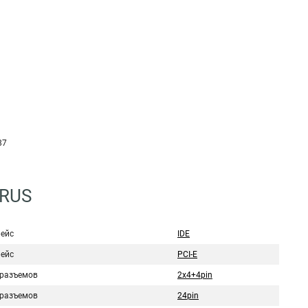
87
8RUS
ейс
IDE
ейс
PCI-E
 разъемов
2x4+4pin
 разъемов
24pin