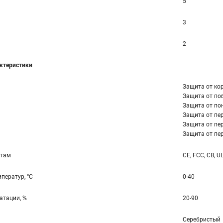
5
3
2
ктеристики
Защита от ко
Защита от по
Защита от по
Защита от пер
Защита от пер
Защита от пер
ртам
CE, FCC, CB, U
ператур, °С
0-40
атации, %
20-90
Серебристый