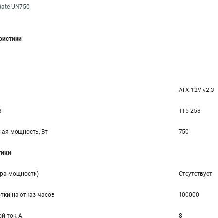
Gate UN750
еристики
ATX 12V v2.3
В
115-253
ая мощность, Вт
750
тики
ора мощности)
Отсутствует
тки на отказ, часов
100000
й ток, А
8