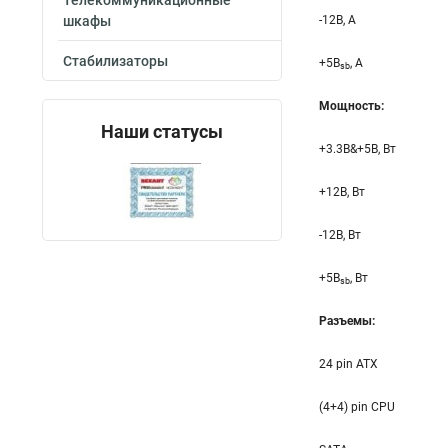
Телекоммуникационные
шкафы
-12B, A
Стабилизаторы
+5B
, A
sb
Мощность:
Наши статусы
+3.3B&+5B, Вт
+12B, Вт
-12B, Вт
+5B
, Вт
sb
Разъемы:
24 pin ATX
(4+4) pin CPU