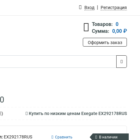
Вход
Регистрация
Товаров:
0
Сумма:
0,00 ₽
Оформить заказ
0
E)
Купить по низким ценам Exegate EX292178RUS
л:
EX292178RUS
Сравнить
В наличии