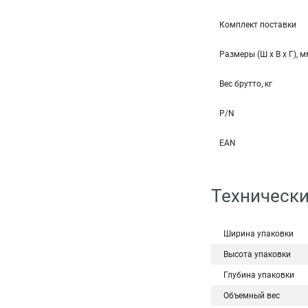
Комплект поставки
Размеры (Ш x В x Г), 
Вес брутто, кг
P/N
EAN
Технически
Ширина упаковки
Высота упаковки
Глубина упаковки
Объемный вес