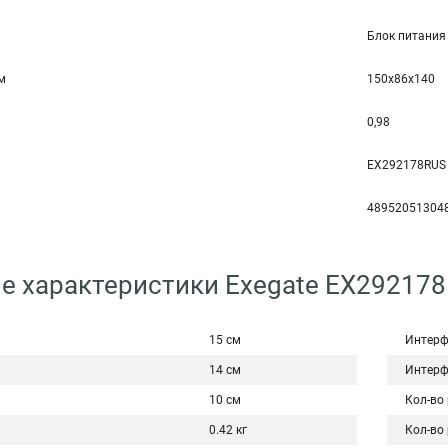
Блок питания
мм
150x86x140
0,98
EX292178RUS
48952051304
е характеристики Exegate EX29217
15 см
Интерф
14 см
Интерф
10 см
Кол-во
0.42 кг
Кол-во