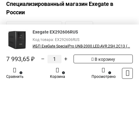
Специализированный магазин
Exegate
в
России
Exegate EX292606RUS
Код товара: EX292606RUS
ИБП ExeGate SpecialPro UNB-2000.LED.AVR.2SH.2C13 (...
7 993,65 ₽
–
+
В корзину
0
0
1
Сравнить
Корзина
Просмотрено
Каталог
Оплата
Доставка
Контакты
Войти