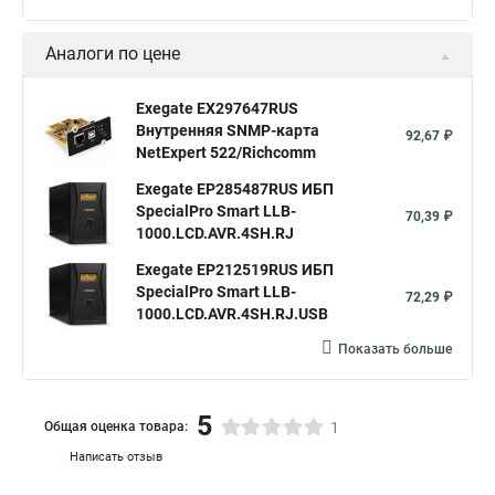
Аналоги по цене
Exegate EX297647RUS
Внутренняя SNMP-карта
92,67 ₽
NetExpert 522/Richcomm
Exegate EP285487RUS ИБП
SpecialPro Smart LLB-
70,39 ₽
1000.LCD.AVR.4SH.RJ
Exegate EP212519RUS ИБП
SpecialPro Smart LLB-
72,29 ₽
1000.LCD.AVR.4SH.RJ.USB
Показать больше
5
Общая оценка товара:
1
Написать отзыв