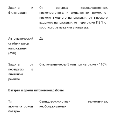
Защита и
От сетевых высокочастотных,
фильтрация
низкочастотных и импульсных помех, от
низкого входного напряжения, от высокого
входного напряжения, от перегрузки ИБП, от
короткого замыкания в нагрузке.
Автоматический
Да
стабилизатор
напряжения
(AVR)
Защита от
Отключение через 5 мин при нагрузке > 110%
перегрузки в
линейном
режиме
Батареи и время автономной работы
Тип
Свинцово-кислотная герметичная,
аккумуляторной
необслуживаемая
батареи