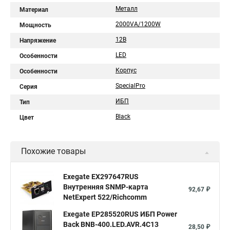
Металл
Материал
2000VA/1200W
Мощность
12В
Напряжение
LED
Особенности
Корпус
Особенности
SpecialPro
Серия
ИБП
Тип
Black
Цвет
Похожие товары
Exegate EX297647RUS
Внутренняя SNMP-карта
92,67 ₽
NetExpert 522/Richcomm
Exegate EP285520RUS ИБП Power
Back BNB-400.LED.AVR.4C13
28,50 ₽