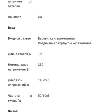
питанием от
батареи
USB-порт
Да
Вход
Входной разъем
Евровилка с заземлением.
Соединение с корпусом неразъемное
Длина кабеля, м
1,2
Номинальное
230
напряжение, В
Диапазон
145-290
напряжений, В
Частота на
50/60±5
входе, Гц
Выход