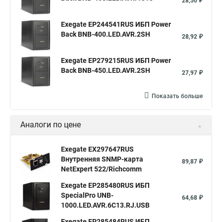
28,50 ₽
Exegate EP244541RUS ИБП Power
Back BNB-400.LED.AVR.2SH
28,92 ₽
Exegate EP279215RUS ИБП Power
Back BNB-450.LED.AVR.2SH
27,97 ₽
Показать больше
Аналоги по цене
Exegate EX297647RUS
Внутренняя SNMP-карта
89,87 ₽
NetExpert 522/Richcomm
Exegate EP285480RUS ИБП
SpecialPro UNB-
64,68 ₽
1000.LED.AVR.6C13.RJ.USB
Exegate EP285484RUS ИБП