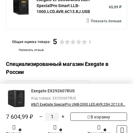
SpecialPro Smart LLB-
65,09 ₽
1000.LCD.AVR.6C13.RJ.USB
Показать больше
5
Общая оценка товара:
1
Написать отзыв
Специализированный магазин
Exegate
в
России
Exegate EX292607RUS
Код товара: EX292607RUS
ИБП ExeGate SpecialPro UNB-2000.LED.AVR.2SH.2C13.R...
7 604,99 ₽
–
+
В корзину
0
0
1