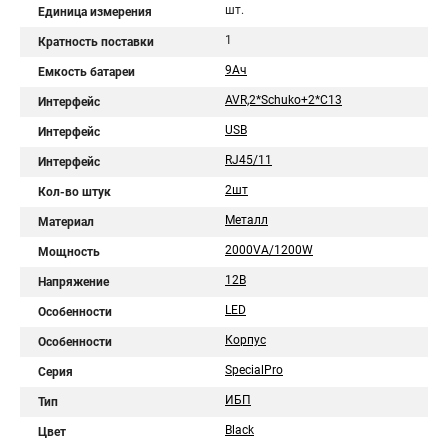
шт.
Единица измерения
1
Кратность поставки
9Aч
Емкость батареи
AVR,2*Schuko+2*C13
Интерфейс
USB
Интерфейс
RJ45/11
Интерфейс
2шт
Кол-во штук
Металл
Материал
2000VA/1200W
Мощность
12В
Напряжение
LED
Особенности
Корпус
Особенности
SpecialPro
Серия
ИБП
Тип
Black
Цвет