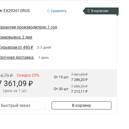
л:
EX292612RUS
Сравнить
В наличии
Гарантия производителя: 1 год
Самовывоз: 2 дня
Курьером от 490 ₽
2-3 дней
Срочная доставка:
1 день
7 361,09 ₽
14,79 ₽
Скидка 25%
От 15 шт:
7 286,20 ₽
7 361,09 ₽
7 286,20 ₽
От 30 шт:
Цена за 1 шт.
7 212,11 ₽
Быстрый заказ
В корзину