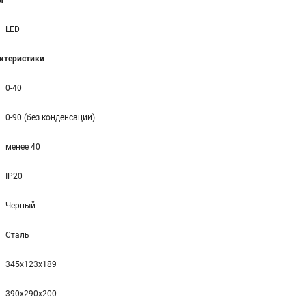
ы
LED
ктеристики
0-40
0-90 (без конденсации)
менее 40
IP20
Черный
Сталь
345x123x189
390x290x200