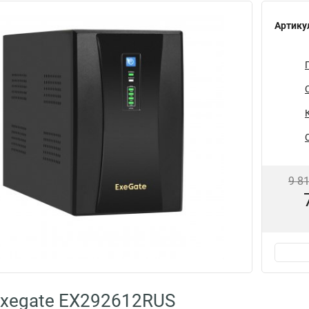
Артику
9 8
Exegate EX292612RUS