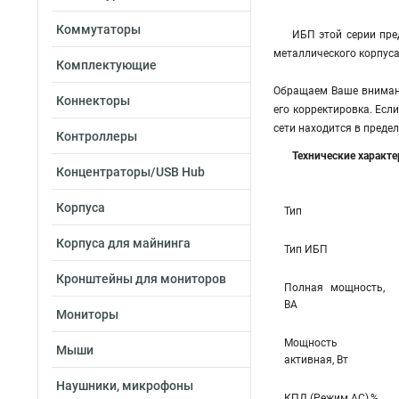
Коммутаторы
ИБП этой серии пр
металлического корпуса
Комплектующие
Обращаем Ваше внимани
Коннекторы
его корректировка. Есл
сети находится в преде
Контроллеры
Технические характ
Концентраторы/USB Hub
Корпуса
Тип
Корпуса для майнинга
Тип ИБП
Кронштейны для мониторов
Полная мощность,
ВА
Мониторы
Мощность
Мыши
активная, Вт
Наушники, микрофоны
КПД (Режим AC),%