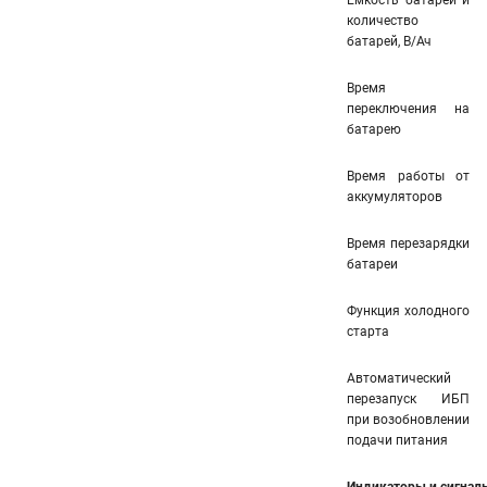
Емкость батареи и
количество
батарей, В/Ач
Время
переключения на
батарею
Время работы от
аккумуляторов
Время перезарядки
батареи
Функция холодного
старта
Автоматический
перезапуск ИБП
при возобновлении
подачи питания