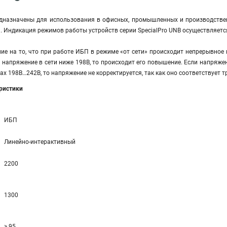
едназначены для использования в офисных, промышленных и производстве
. Индикация режимов работы устройств серии SpecialPro UNB осуществляет
е на то, что при работе ИБП в режиме «от сети» происходит непрерывное 
и напряжение в сети ниже 198В, то происходит его повышение. Если напряже
лах 198В…242В, то напряжение не корректируется, так как оно соответствует
еристики
ИБП
Линейно-интерактивный
2200
1300
> 95