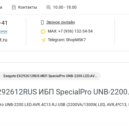
а
Контакты
10.00 - 18.00
-41
Звонок онлайн
MAX: +7 (936) 132-34-54
онок
t.ru
Telegram: ShopMSK7
Exegate EX292612RUS ИБП SpecialPro UNB-2200.LED.AV...
292612RUS ИБП SpecialPro UNB-2200
ro UNB-2200.LED.AVR.4C13.RJ.USB (2200VA/1300W, LED, AVR,4*C13, R