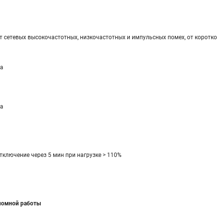
т сетевых высокочастотных, низкочастотных и импульсных помех, от коротко
а
а
тключение через 5 мин при нагрузке > 110%
ономной работы