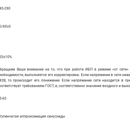
45-290
0/60±5
20±10%
бращаем Ваше внимание на то, что при работе ИБП в режиме «от сети» 
еобходимости, выполняется его корректировка. Если напряжение в сети ниже
42В, то происходит его понижение. Если напряжение сети находится в пр
оответствует требованиям ГОСТ, и, соответственно значения входного и вы
5-65
тупенчатая аппроксимация синусоиды