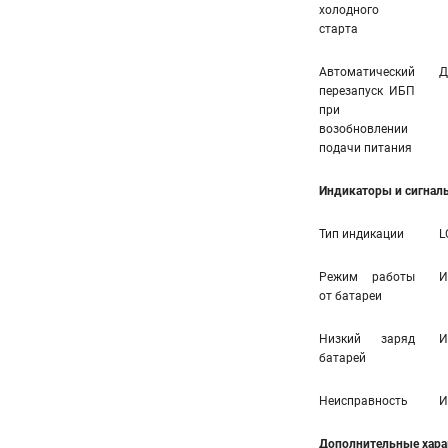
холодного
старта
Автоматический
Д
перезапуск ИБП
при
возобновлении
подачи питания
Индикаторы и сигнал
Тип индикации
L
Режим работы
И
от батареи
Низкий заряд
И
батарей
Неисправность
И
Дополнительные хара