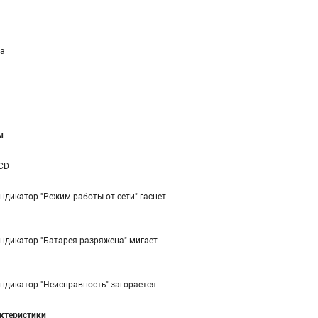
а
ы
CD
ндикатор "Режим работы от сети" гаснет
ндикатор "Батарея разряжена" мигает
ндикатор "Неисправность" загорается
ктеристики