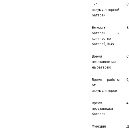
Тип
С
аккумуляторной
батареи
Емкость
E
батареи и
количество
батарей, В/Ач
Время
С
переключения
на батарею
Время работы
9
от
аккумуляторов
Время
4
перезарядки
батареи
Функция
Д