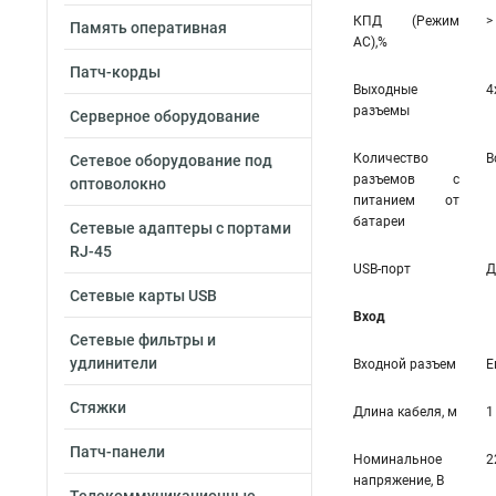
КПД (Режим
>
Память оперативная
AC),%
Патч-корды
Выходные
4
разъемы
Серверное оборудование
Количество
В
Сетевое оборудование под
разъемов с
оптоволокно
питанием от
батареи
Сетевые адаптеры с портами
RJ-45
USB-порт
Д
Сетевые карты USB
Вход
Сетевые фильтры и
удлинители
Входной разъем
Е
Стяжки
Длина кабеля, м
1
Патч-панели
Номинальное
2
напряжение, В