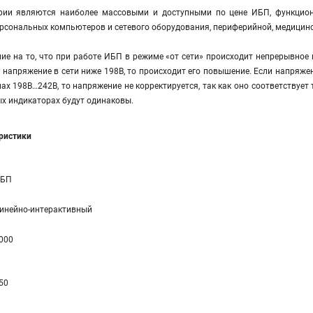
ерии являются наиболее массовыми и доступными по цене ИБП, функцио
рсональных компьютеров и сетевого оборудования, периферийной, медицинск
е на то, что при работе ИБП в режиме «от сети» происходит непрерывное 
и напряжение в сети ниже 198В, то происходит его повышение. Если напряже
лах 198В…242В, то напряжение не корректируется, так как оно соответствует
х индикаторах будут одинаковы.
еристики
БП
инейно-интерактивный
000
50