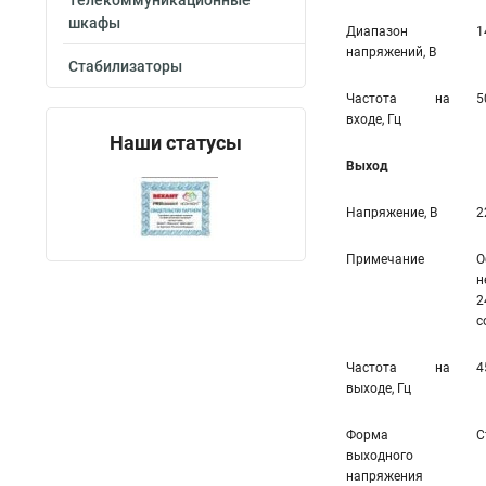
Телекоммуникационные
шкафы
Диапазон
1
напряжений, В
Стабилизаторы
Частота на
5
входе, Гц
Наши статусы
Выход
Напряжение, В
2
Примечание
О
н
2
с
Частота на
4
выходе, Гц
Форма
С
выходного
напряжения