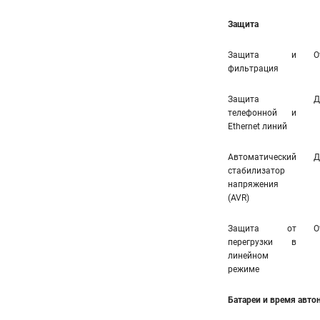
Защита
Защита и
О
фильтрация
Защита
Д
телефонной и
Ethernet линий
Автоматический
Д
стабилизатор
напряжения
(AVR)
Защита от
О
перегрузки в
линейном
режиме
Батареи и время авт