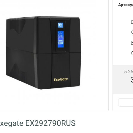
Артику
5 2
Exegate EX292790RUS