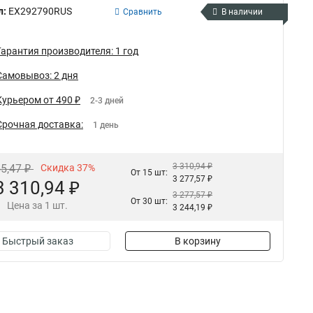
л:
EX292790RUS
Сравнить
В наличии
Гарантия производителя: 1 год
Самовывоз: 2 дня
Курьером от 490 ₽
2-3 дней
Срочная доставка:
1 день
3 310,94 ₽
55,47 ₽
Скидка 37%
От 15 шт:
3 277,57 ₽
3 310,94 ₽
3 277,57 ₽
От 30 шт:
Цена за 1 шт.
3 244,19 ₽
Быстрый заказ
В корзину