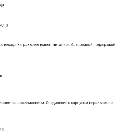
 95
xC13
се выходные разъемы имеют питание с батарейной поддержкой
а
вровилка с заземлением. Соединение с корпусом неразъемное
20