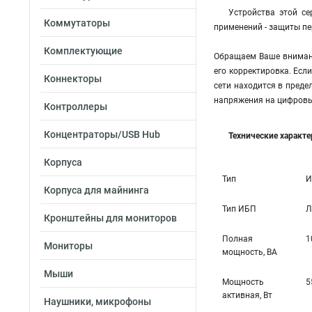
Устройства этой с
Коммутаторы
применений - защиты пе
Комплектующие
Обращаем Ваше внимани
его корректировка. Есл
Коннекторы
сети находится в преде
напряжения на цифровы
Контроллеры
Концентраторы/USB Hub
Технические характ
Корпуса
Тип
И
Корпуса для майнинга
Тип ИБП
Л
Кронштейны для мониторов
Полная
1
Мониторы
мощность, ВА
Мыши
Мощность
5
активная, Вт
Наушники, микрофоны