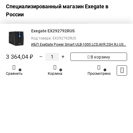
Специализированный магазин
Exegate
в
России
Exegate EX292792RUS
Код товара: EX292792RUS
ИБП ExeGate Power Smart ULB-1000.LCD.AVR.2SH.RJ.US...
3 364,04 ₽
–
+
В корзину
0
0
1
Сравнить
Корзина
Просмотрено
Каталог
Оплата
Доставка
Контакты
Войти