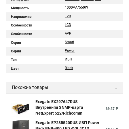
1000VA/550W
Мощность
12В
Напряжение
LCD
Особенности
AVR
Особенности
Smart
Серия
Power
Серия
ИБП
Тип
Black
Цвет
Похожие товары
Exegate EX297647RUS
Внутренняя SNMP-карта
89,87 ₽
NetExpert 522/Richcomm
Exegate EP285520RUS ИБП Power
Back BNB-400.LED.AVR.4C13