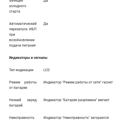
Функция
Да
холодного
старта
Автоматический
Да
перезапуск ИБП
при
возобновлении
подачи питания
Индикаторы и сигналы
Тип индикации
LCD
Режим работы
Индикатор "Режим работы от сети" гаснет
от батареи
Низкий заряд
Индикатор "Батарея разряжена" мигает
батарей
Неисправность
Индикатор "Неисправность" загорается