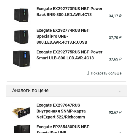
Exegate EX292773RUS ИБП Power
Back BNB-800.LED.AVR.4C13
34,17 ₽
Exegate EX292774RUS ИБП
SpecialPro UNB-
37,70 ₽
800.LED.AVR.4C13.RJ.USB
Exegate EX292775RUS ИБП Power
Smart ULB-800.LCD.AVR.4C13
37,65 ₽
Показать больше
Аналоги по цене
Exegate EX297647RUS
Внутренняя SNMP-карта
92,67 ₽
NetExpert 522/Richcomm
Exegate EP285480RUS ИБП
SpecialPro UNB-