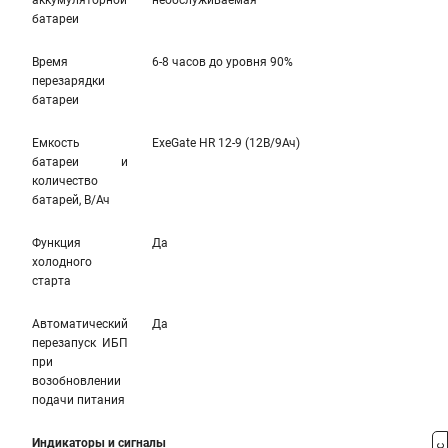
аккумуляторной
необслуживаемая
батареи
Время
6-8 часов до уровня 90%
перезарядки
батареи
Емкость
ExeGate HR 12-9 (12В/9Ач)
батареи и
количество
батарей, В/Ач
Функция
Да
холодного
старта
Автоматический
Да
перезапуск ИБП
при
возобновлении
подачи питания
Индикаторы и сигналы