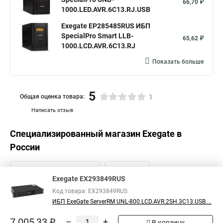
66,70 ₽
1000.LED.AVR.6C13.RJ.USB
Exegate EP285485RUS ИБП
SpecialPro Smart LLB-
65,62 ₽
1000.LCD.AVR.6C13.RJ
Показать больше
5
Общая оценка товара:
1
Написать отзыв
Специализированный магазин
Exegate
в
России
Exegate EX293849RUS
Код товара: EX293849RUS
ИБП ExeGate ServerRM UNL-800.LCD.AVR.2SH.3C13.USB....
7 005,33 ₽
–
+
В корзину