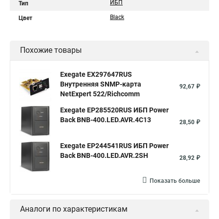
ИБП
Тип
Black
Цвет
Похожие товары
Exegate EX297647RUS
Внутренняя SNMP-карта
92,67 ₽
NetExpert 522/Richcomm
Exegate EP285520RUS ИБП Power
Back BNB-400.LED.AVR.4C13
28,50 ₽
Exegate EP244541RUS ИБП Power
Back BNB-400.LED.AVR.2SH
28,92 ₽
Показать больше
Аналоги по характеристикам