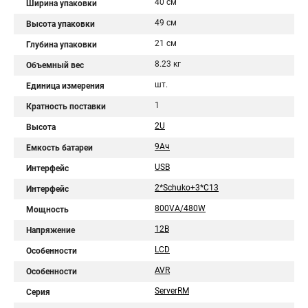
40 см
Ширина упаковки
49 см
Высота упаковки
21 см
Глубина упаковки
8.23 кг
Объемный вес
шт.
Единица измерения
1
Кратность поставки
2U
Высота
9Aч
Емкость батареи
USB
Интерфейс
2*Schuko+3*C13
Интерфейс
800VA/480W
Мощность
12В
Напряжение
LCD
Особенности
AVR
Особенности
ServerRM
Серия