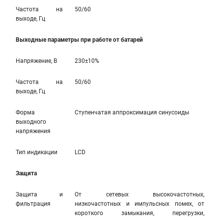
Частота на
50/60
выходе, Гц
Выходные параметры при работе от батарей
Напряжение, В
230±10%
Частота на
50/60
выходе, Гц
Форма
Ступенчатая аппроксимация синусоиды
выходного
напряжения
Тип индикации
LCD
Защита
Защита и
От сетевых высокочастотных,
фильтрация
низкочастотных и импульсных помех, от
короткого замыкания, перегрузки,