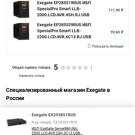
Exegate EP285519RUS ИБП
SpecialPro Smart LLB-
111,90 ₽
2000.LCD.AVR.4SH.RJ.USB
Exegate EP285529RUS ИБП
SpecialPro Smart LLB-
99,60 ₽
2200.LCD.AVR.6C13.RJ.USB
Показать больше
5
Общая оценка товара:
1
Написать отзыв
Специализированный магазин
Exegate
в
России
Exegate EX293851RUS
Код товара: EX293851RUS
ИБП ExeGate ServerRM UNL-
2000.LCD.AVR.2SH.3C13.USB...