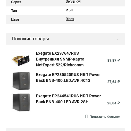
ServerRM
Серия
ИБП
Тип
Black
Цвет
Похожие товары
Exegate EX297647RUS
Внутренняя SNMP-карта
89,87 ₽
NetExpert 522/Richcomm
Exegate EP285520RUS ИБП Power
Back BNB-400.LED.AVR.4C13
27,64 ₽
Exegate EP244541RUS ИБП Power
Back BNB-400.LED.AVR.2SH
28,04 ₽
Показать больше