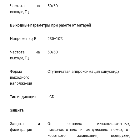
Частота на
50/60
выходе, Гц
Выходные параметры при работе от батарей
Напряжение, В
230±10%
Частота на
50/60
выходе, Гц
Форма
Ступенчатая аппроксимация синусоиды
выходного
напряжения
Тип индикации
LCD
Защита
Защита и
От сетевых высокочастотных,
фильтрация
низкочастотных и импульсных помех, от
короткого замыкания, перегрузки,