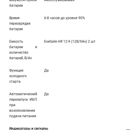
аккумуляторной
необслуживаемая
батареи
Время
6-8 часов до уровня 90%
перезарядки
батареи
Емкость
ExeGate HR 12-9 (12В/9Ач) 2 шт
батареи и
количество
батарей, В/Ач
Функция
Да
холодного
старта
Автоматический
Да
перезапуск ИБП
при
возобновлении
подачи питания
Индикаторы и сигналы