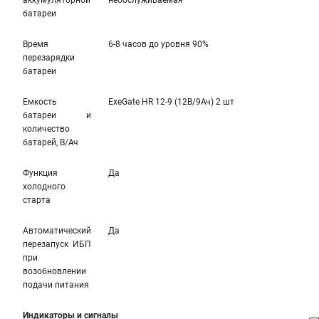
аккумуляторной
необслуживаемая
батареи
Время
6-8 часов до уровня 90%
перезарядки
батареи
Емкость
ExeGate HR 12-9 (12В/9Ач) 2 шт
батареи и
количество
батарей, В/Ач
Функция
Да
холодного
старта
Автоматический
Да
перезапуск ИБП
при
возобновлении
подачи питания
Индикаторы и сигналы