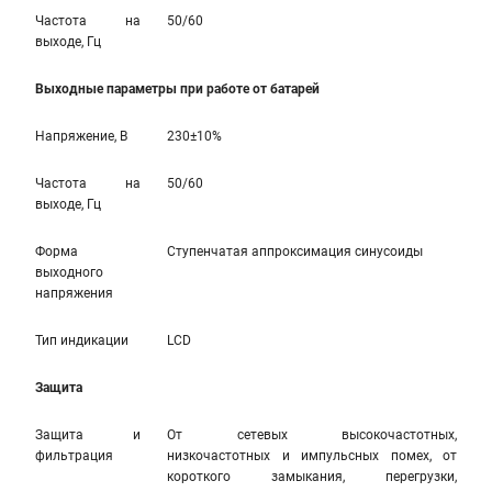
Частота на
50/60
выходе, Гц
Выходные параметры при работе от батарей
Напряжение, В
230±10%
Частота на
50/60
выходе, Гц
Форма
Ступенчатая аппроксимация синусоиды
выходного
напряжения
Тип индикации
LCD
Защита
Защита и
От сетевых высокочастотных,
фильтрация
низкочастотных и импульсных помех, от
короткого замыкания, перегрузки,