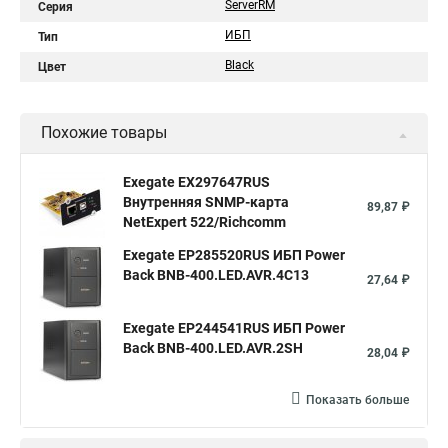
ServerRM
Серия
ИБП
Тип
Black
Цвет
Похожие товары
Exegate EX297647RUS
Внутренняя SNMP-карта
89,87 ₽
NetExpert 522/Richcomm
Exegate EP285520RUS ИБП Power
Back BNB-400.LED.AVR.4C13
27,64 ₽
Exegate EP244541RUS ИБП Power
Back BNB-400.LED.AVR.2SH
28,04 ₽
Показать больше