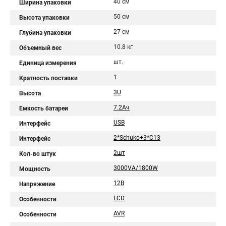
40 см
Ширина упаковки
50 см
Высота упаковки
27 см
Глубина упаковки
10.8 кг
Объемный вес
шт.
Единица измерения
1
Кратность поставки
3U
Высота
7.2Aч
Емкость батареи
USB
Интерфейс
2*Schuko+3*C13
Интерфейс
2шт
Кол-во штук
3000VA/1800W
Мощность
12В
Напряжение
LCD
Особенности
AVR
Особенности