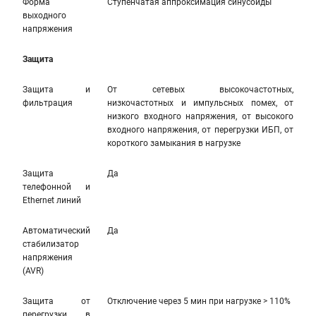
Форма
Ступенчатая аппроксимация синусоиды
выходного
напряжения
Защита
Защита и
От сетевых высокочастотных,
фильтрация
низкочастотных и импульсных помех, от
низкого входного напряжения, от высокого
входного напряжения, от перегрузки ИБП, от
короткого замыкания в нагрузке
Защита
Да
телефонной и
Ethernet линий
Автоматический
Да
стабилизатор
напряжения
(AVR)
Защита от
Отключение через 5 мин при нагрузке > 110%
перегрузки в