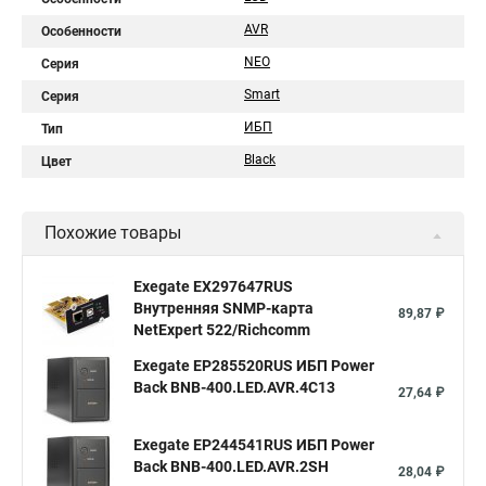
AVR
Особенности
NEO
Серия
Smart
Серия
ИБП
Тип
Black
Цвет
Похожие товары
Exegate EX297647RUS
Внутренняя SNMP-карта
89,87 ₽
NetExpert 522/Richcomm
Exegate EP285520RUS ИБП Power
Back BNB-400.LED.AVR.4C13
27,64 ₽
Exegate EP244541RUS ИБП Power
Back BNB-400.LED.AVR.2SH
28,04 ₽