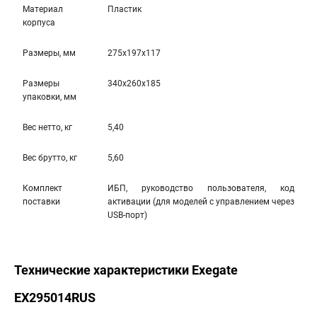
Материал
Пластик
корпуса
Размеры, мм
275x197x117
Размеры
340x260x185
упаковки, мм
Вес нетто, кг
5,40
Вес брутто, кг
5,60
Комплект
ИБП, руководство пользователя, код
поставки
активации (для моделей с управлением через
USB-порт)
Технические характеристики Exegate
EX295014RUS