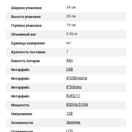
34 см
Ширина упаковки
26 см
Высота упаковки
19 см
Глубина упаковки
3.36 кг
Объемный вес
шт.
Единица измерения
1
Кратность поставки
9Aч
Емкость батареи
USB
Интерфейс
4*USB-порта
Интерфейс
8*Schuko
Интерфейс
RJ45/11
Интерфейс
850VA/510W
Мощность
12В
Напряжение
Зарядка
Особенности
LCD
Особенности