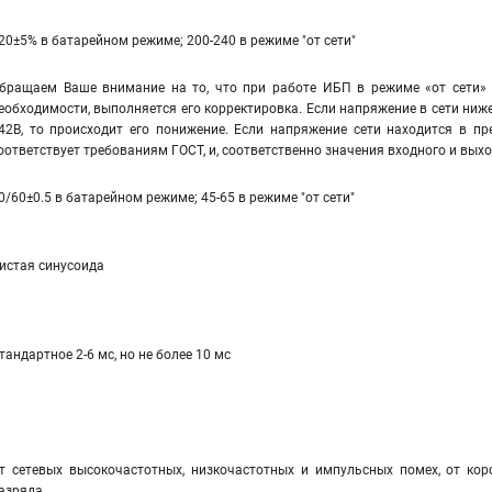
20±5% в батарейном режиме; 200-240 в режиме "от сети"
бращаем Ваше внимание на то, что при работе ИБП в режиме «от сети» 
еобходимости, выполняется его корректировка. Если напряжение в сети ниже
42В, то происходит его понижение. Если напряжение сети находится в пр
оответствует требованиям ГОСТ, и, соответственно значения входного и вы
0/60±0.5 в батарейном режиме; 45-65 в режиме "от сети"
истая синусоида
тандартное 2-6 мс, но не более 10 мс
т сетевых высокочастотных, низкочастотных и импульсных помех, от коро
азряда