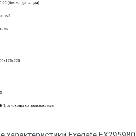
0-90 (без конденсации)
ерный
таль
00x175x225
,3
БП, руководство пользователя
е характеристики Exegate EX29598