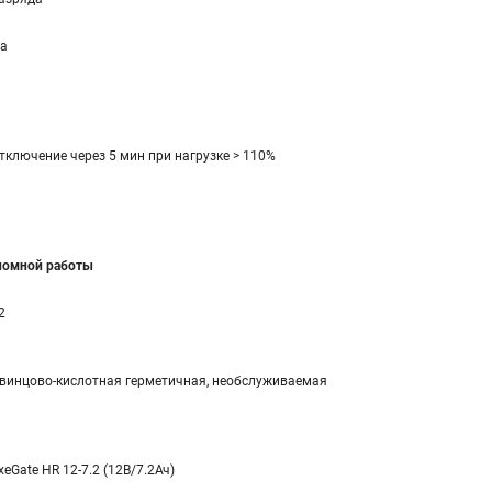
а
тключение через 5 мин при нагрузке > 110%
ономной работы
2
винцово-кислотная герметичная, необслуживаемая
xeGate HR 12-7.2 (12В/7.2Ач)