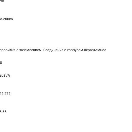
 95
xSchuko
вровилка с заземлением. Соединение с корпусом неразъемное
,8
20±5%
45-275
5-65