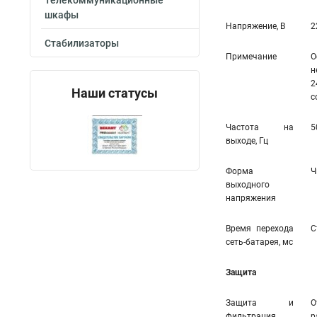
Телекоммуникационные
шкафы
Напряжение, В
2
Стабилизаторы
Примечание
О
н
2
Наши статусы
с
Частота на
5
выходе, Гц
Форма
Ч
выходного
напряжения
Время перехода
С
сеть-батарея, мс
Защита
Защита и
О
фильтрация
р