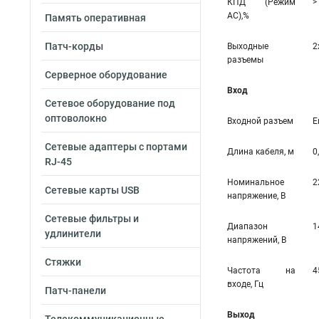
КПД (Режим
>
AC),%
Память оперативная
Патч-корды
Выходные
2
разъемы
Серверное оборудование
Вход
Сетевое оборудование под
оптоволокно
Входной разъем
Е
Сетевые адаптеры с портами
Длина кабеля, м
0
RJ-45
Номинальное
2
Сетевые карты USB
напряжение, В
Сетевые фильтры и
Диапазон
1
удлинители
напряжений, В
Стяжки
Частота на
4
входе, Гц
Патч-панели
Выход