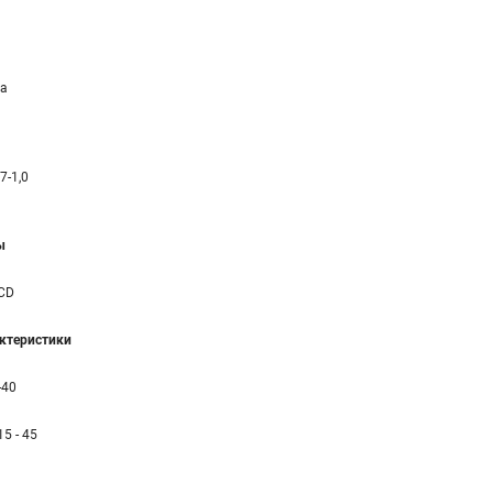
а
,7-1,0
ы
CD
ктеристики
-40
 15 - 45