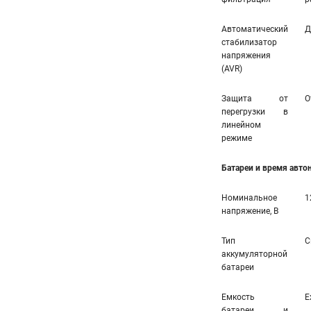
Автоматический
Д
стабилизатор
напряжения
(AVR)
Защита от
О
перегрузки в
линейном
режиме
Батареи и время авт
Номинальное
1
напряжение, В
Тип
С
аккумуляторной
батареи
Емкость
E
батареи и