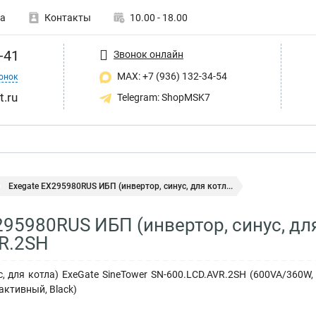
а
Контакты
10.00 - 18.00
-41
Звонок онлайн
MAX: +7 (936) 132-34-54
онок
t.ru
Telegram: ShopMSK7
Exegate EX295980RUS ИБП (инвертор, синус, для котл...
295980RUS ИБП (инвертор, синус, для
R.2SH
с, для котла) ExeGate SineTower SN-600.LCD.AVR.2SH (600VA/360W,
активный, Black)