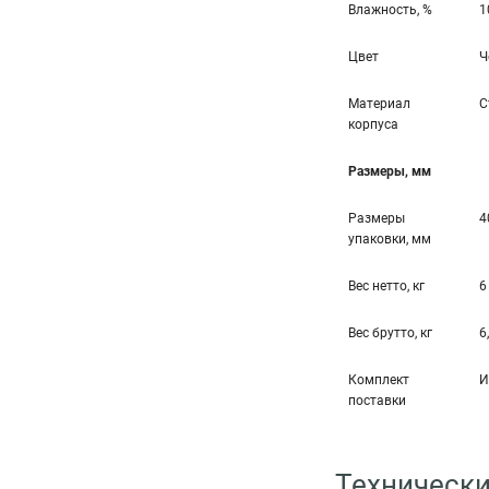
Влажность, %
1
Цвет
Ч
Материал
С
корпуса
Размеры, мм
Размеры
4
упаковки, мм
Вес нетто, кг
6
Вес брутто, кг
6
Комплект
И
поставки
Технически