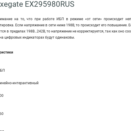
Exegate EX295980RUS
мание на то, что при работе ИБП в режиме «от сети» происходит непр
тировка. Если напряжение в сети ниже 198В, то происходит его повышение. Е
тся в пределах 198В…242В, то напряжение не корректируется, так как оно со
на цифровых индикаторах будут одинаковы.
еристики
БП
инейно-интерaктивный
00
60