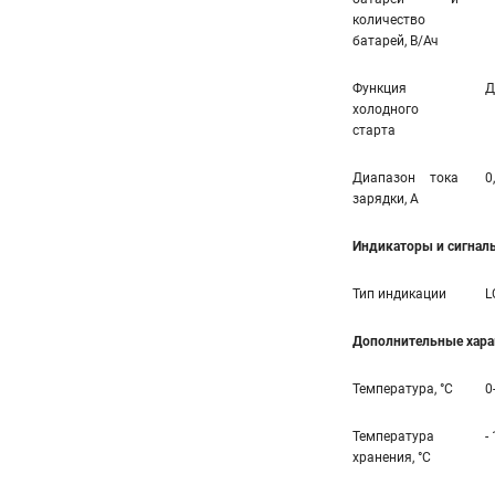
количество
батарей, В/Ач
Функция
Д
холодного
старта
Диапазон тока
0
зарядки, А
Индикаторы и сигнал
Тип индикации
L
Дополнительные хара
Температура, °С
0
Температура
-
хранения, °С