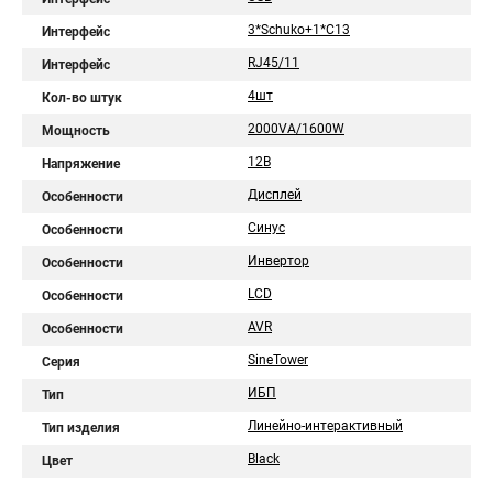
3*Schuko+1*C13
Интерфейс
RJ45/11
Интерфейс
4шт
Кол-во штук
2000VA/1600W
Мощность
12В
Напряжение
Дисплей
Особенности
Синус
Особенности
Инвертор
Особенности
LCD
Особенности
AVR
Особенности
SineTower
Серия
ИБП
Тип
Линейно-интерактивный
Тип изделия
Black
Цвет