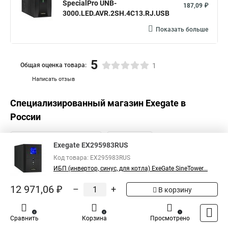
SpecialPro UNB-
187,09 ₽
3000.LED.AVR.2SH.4C13.RJ.USB
Показать больше
5
Общая оценка товара:
1
Написать отзыв
Специализированный магазин
Exegate
в
России
Exegate EX295983RUS
Код товара: EX295983RUS
ИБП (инвертор, синус, для котла) ExeGate SineTower...
12 971,06 ₽
–
+
В корзину
0
0
1
Сравнить
Корзина
Просмотрено