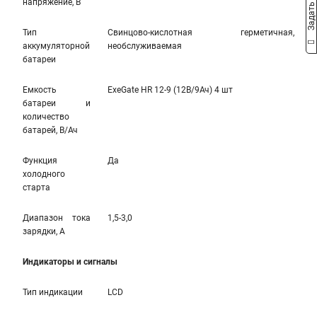
Задать вопрос
напряжение, В
Тип
Свинцово-кислотная герметичная,
аккумуляторной
необслуживаемая
батареи
Емкость
ExeGate HR 12-9 (12В/9Ач) 4 шт
батареи и
количество
батарей, В/Ач
Функция
Да
холодного
старта
Диапазон тока
1,5-3,0
зарядки, А
Индикаторы и сигналы
Тип индикации
LCD