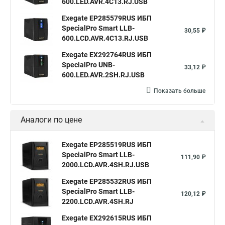
600.LED.AVR.4C13.RJ.USB
Exegate EP285579RUS ИБП
SpecialPro Smart LLB-
30,55 ₽
600.LCD.AVR.4C13.RJ.USB
Exegate EX292764RUS ИБП
SpecialPro UNB-
33,12 ₽
600.LED.AVR.2SH.RJ.USB
Показать больше
Аналоги по цене
Exegate EP285519RUS ИБП
SpecialPro Smart LLB-
111,90 ₽
2000.LCD.AVR.4SH.RJ.USB
Exegate EP285532RUS ИБП
SpecialPro Smart LLB-
120,12 ₽
2200.LCD.AVR.4SH.RJ
Exegate EX292615RUS ИБП