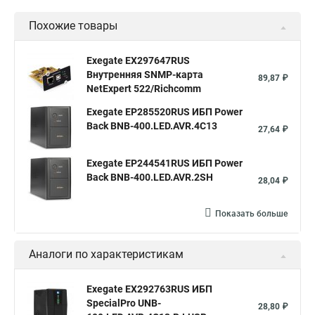
Похожие товары
Exegate EX297647RUS
Внутренняя SNMP-карта
89,87 ₽
NetExpert 522/Richcomm
Exegate EP285520RUS ИБП Power
Back BNB-400.LED.AVR.4C13
27,64 ₽
Exegate EP244541RUS ИБП Power
Back BNB-400.LED.AVR.2SH
28,04 ₽
Показать больше
Аналоги по характеристикам
Exegate EX292763RUS ИБП
SpecialPro UNB-
28,80 ₽