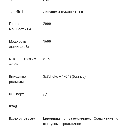
Тип ИБП
Линейно-интерaктивный
Полная
2000
мощность, ВА
Мощность
1600
активная, Вт
КПД (Режим
> 95
AC),%
Выходные
3xSchuko + 1xC13(байпас)
разъемы
USB-порт
Да
Вход
Входной разъем
Евровилка с заземлением. Соединение с
корпусом неразъемное