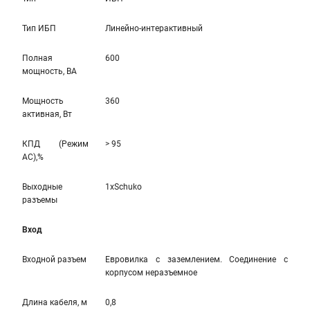
Тип ИБП
Линейно-интерaктивный
Полная
600
мощность, ВА
Мощность
360
активная, Вт
КПД (Режим
> 95
AC),%
Выходные
1xSchuko
разъемы
Вход
Входной разъем
Евровилка с заземлением. Соединение с
корпусом неразъемное
Длина кабеля, м
0,8