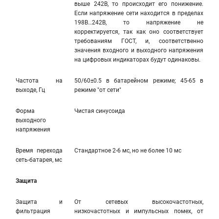
выше 242В, то происходит его понижение.
Если напряжение сети находится в пределах
198В…242В, то напряжение не
корректируется, так как оно соответствует
требованиям ГОСТ, и, соответственно
значения входного и выходного напряжения
на цифровых индикаторах будут одинаковы.
Частота на
50/60±0.5 в батарейном режиме; 45-65 в
выходе, Гц
режиме "от сети"
Форма
Чистая синусоида
выходного
напряжения
Время перехода
Стандартное 2-6 мс, но не более 10 мс
сеть-батарея, мс
Защита
Защита и
От сетевых высокочастотных,
фильтрация
низкочастотных и импульсных помех, от