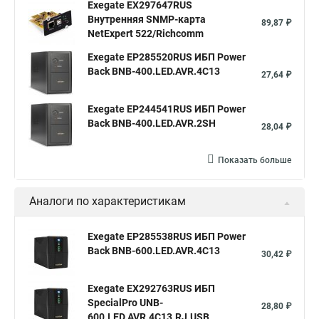
Exegate EX297647RUS
Внутренняя SNMP-карта
89,87 ₽
NetExpert 522/Richcomm
Exegate EP285520RUS ИБП Power
Back BNB-400.LED.AVR.4C13
27,64 ₽
Exegate EP244541RUS ИБП Power
Back BNB-400.LED.AVR.2SH
28,04 ₽
Показать больше
Аналоги по характеристикам
Exegate EP285538RUS ИБП Power
Back BNB-600.LED.AVR.4C13
30,42 ₽
Exegate EX292763RUS ИБП
SpecialPro UNB-
28,80 ₽
600.LED.AVR.4C13.RJ.USB