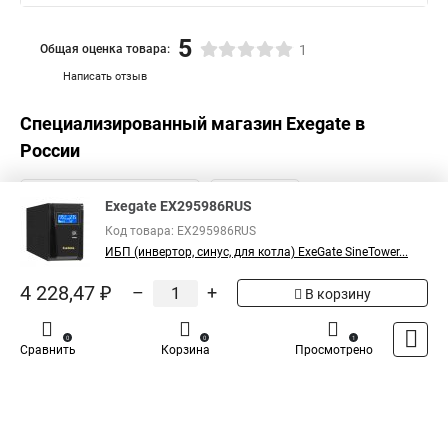
5
Общая оценка товара:
1
Написать отзыв
Специализированный магазин
Exegate
в
России
Exegate EX295986RUS
Код товара: EX295986RUS
ИБП (инвертор, синус, для котла) ExeGate SineTower...
4 228,47 ₽
–
+
В корзину
0
0
1
Сравнить
Корзина
Просмотрено
Каталог
Оплата
Доставка
Контакты
Войти