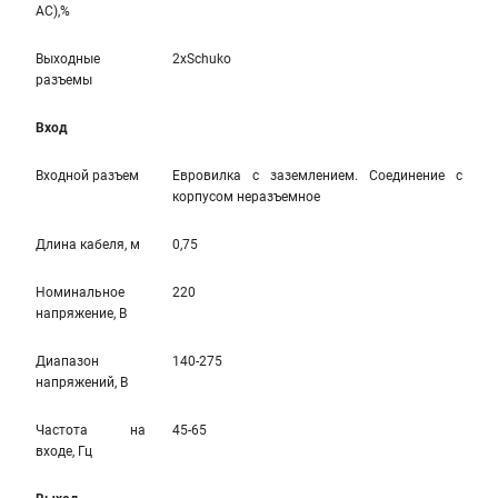
AC),%
Выходные
2xSchuko
разъемы
Вход
Входной разъем
Евровилка с заземлением. Соединение с
корпусом неразъемное
Длина кабеля, м
0,75
Номинальное
220
напряжение, В
Диапазон
140-275
напряжений, В
Частота на
45-65
входе, Гц