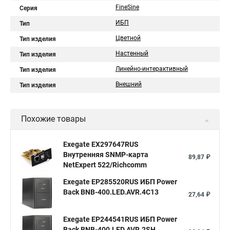
FineSine
Серия
ИБП
Тип
Цветной
Тип изделия
Настенный
Тип изделия
Линейно-интерактивный
Тип изделия
Внешний
Тип изделия
Похожие товары
Exegate EX297647RUS
Внутренняя SNMP-карта
89,87 ₽
NetExpert 522/Richcomm
Exegate EP285520RUS ИБП Power
Back BNB-400.LED.AVR.4C13
27,64 ₽
Exegate EP244541RUS ИБП Power
Back BNB-400.LED.AVR.2SH