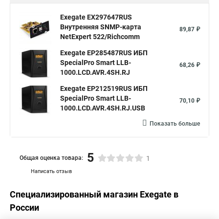
Exegate EX297647RUS
Внутренняя SNMP-карта
89,87 ₽
NetExpert 522/Richcomm
Exegate EP285487RUS ИБП
SpecialPro Smart LLB-
68,26 ₽
1000.LCD.AVR.4SH.RJ
Exegate EP212519RUS ИБП
SpecialPro Smart LLB-
70,10 ₽
1000.LCD.AVR.4SH.RJ.USB
Показать больше
5
Общая оценка товара:
1
Написать отзыв
Специализированный магазин
Exegate
в
России