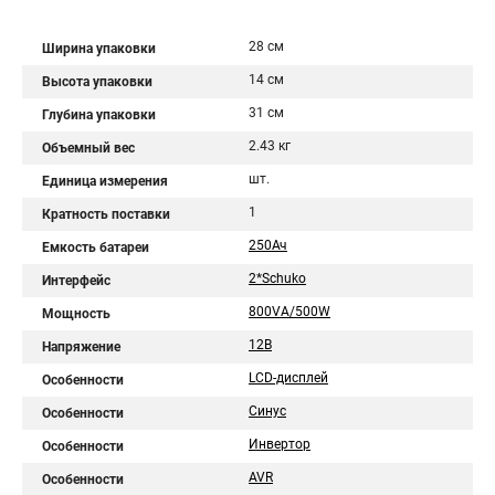
28 см
Ширина упаковки
14 см
Высота упаковки
31 см
Глубина упаковки
2.43 кг
Объемный вес
шт.
Единица измерения
1
Кратность поставки
250Ач
Емкость батареи
2*Schuko
Интерфейс
800VA/500W
Мощность
12В
Напряжение
LCD-дисплей
Особенности
Синус
Особенности
Инвертор
Особенности
AVR
Особенности