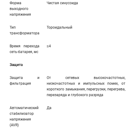
Форма
Чистая синусоида
выходного
напряжения
Тип
Тороидальный
трансформатора
Время перехода
≤4
сеть-батарея, мс
Защита
Защита и
От сетевых высокочастотных,
фильтрация
низкочастотных и импульсных помех, от
короткого замыкания, перегрузки, перегрева,
перезаряда и глубокого разряда
Автоматический
Да
стабилизатор
напряжения
(AVR)