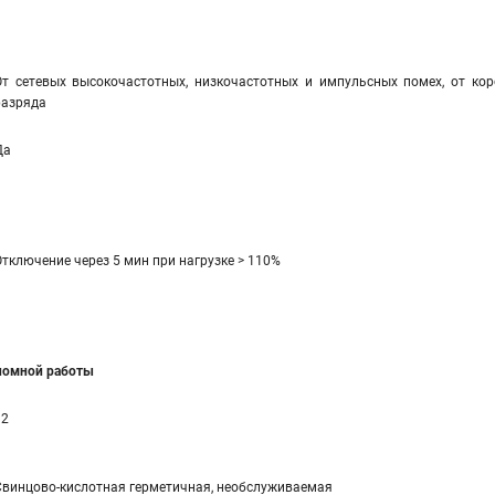
От сетевых высокочастотных, низкочастотных и импульсных помех, от коро
разряда
Да
Отключение через 5 мин при нагрузке > 110%
ономной работы
12
Свинцово-кислотная герметичная, необслуживаемая