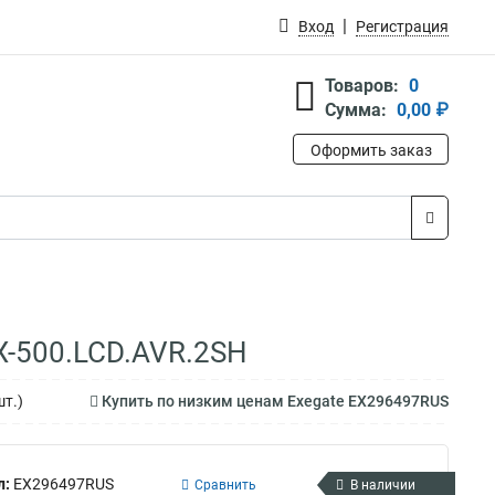
Вход
Регистрация
Товаров:
0
Сумма:
0,00 ₽
Оформить заказ
X-500.LCD.AVR.2SH
шт.)
Купить по низким ценам Exegate EX296497RUS
л:
EX296497RUS
Сравнить
В наличии