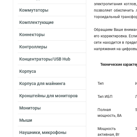
электропитания котлов
Коммутаторы
позволяет обеспечить 
тороидальный трансформ
Комплектующие
Обращаем Ваше внимани
Коннекторы
его корректировка. Есл
сети находится в преде
Контроллеры
напряжения на цифровы
Концентраторы/USB Hub
Технические характ
Корпуса
Корпуса для майнинга
Тип
Кронштейны для мониторов
Тип ИБП
Мониторы
Полная
мощность, ВА
Мыши
Мощность
Наушники, микрофоны
активная, Вт