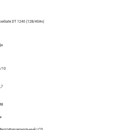
ExeGate DT 1240 (12В/40Ач)
Да
5/10
,7
M8
ы
Многофукциональный LCD