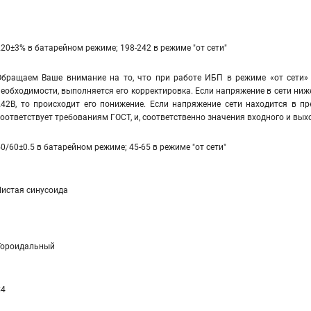
220±3% в батарейном режиме; 198-242 в режиме "от сети"
Обращаем Ваше внимание на то, что при работе ИБП в режиме «от сети» 
необходимости, выполняется его корректировка. Если напряжение в сети ниж
242В, то происходит его понижение. Если напряжение сети находится в пр
соответствует требованиям ГОСТ, и, соответственно значения входного и вы
50/60±0.5 в батарейном режиме; 45-65 в режиме "от сети"
Чистая синусоида
Тороидальный
≤4