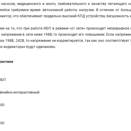
, насосов, медицинского и иного, требовательного к качеству питающего
любое требуемое время автономной работы нагрузки. В отличии от больш
атор, что обеспечивает предельно высокий КПД устройства, бесшумность ег
е на то, что при работе ИБП в режиме «от сети» происходит непрерывное 
и напряжение в сети ниже 198В, то происходит его повышение. Если напряже
лах 198В…242В, то напряжение не корректируется, так как оно соответствует
х индикаторах будут одинаковы.
еристики
ИБП
Линейно-интерaктивный
500
300