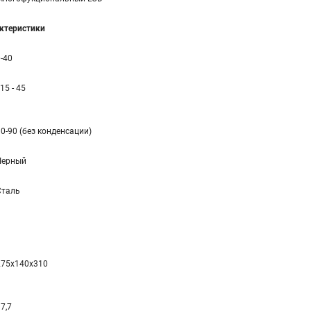
ктеристики
-40
 15 - 45
0-90 (без конденсации)
Черный
Сталь
275x140x310
7,7