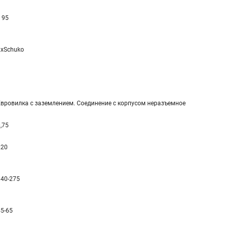
 95
2xSchuko
Евровилка с заземлением. Соединение с корпусом неразъемное
,75
220
140-275
45-65