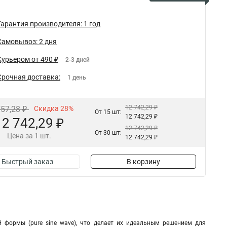
Гарантия производителя: 1 год
Самовывоз: 2 дня
Курьером от 490 ₽
2-3 дней
Срочная доставка:
1 день
12 742,29 ₽
757,28 ₽
Скидка 28%
От 15 шт:
12 742,29 ₽
12 742,29 ₽
12 742,29 ₽
От 30 шт:
Цена за 1 шт.
12 742,29 ₽
Быстрый заказ
В корзину
 формы (pure sine wave), что делает их идеальным решением для