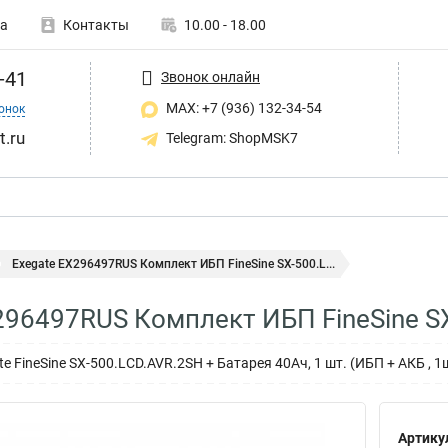
а
Контакты
10.00 - 18.00
-41
Звонок онлайн
MAX: +7 (936) 132-34-54
онок
t.ru
Telegram: ShopMSK7
Exegate EX296497RUS Комплект ИБП FineSine SX-500.L...
296497RUS Комплект ИБП FineSine S
 FineSine SX-500.LCD.AVR.2SH + Батарея 40Aч, 1 шт. (ИБП + АКБ , 1
Артику