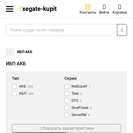
Контакты
Войти
Корзина
ИБП АКБ
ИБП АКБ
Тип
Серия
АКБ
NetExpert
305
1
ИБП
Трех
506
2
EPO
2
SinePower
6
ServerRM
9
NEO
Цвет
Поставка
12
Показать характеристики
Rackmount
19
Black
Комплект
185
305