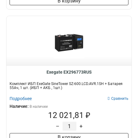
В корзину
Exegate EX296773RUS
Комплект ИБП ExeGate SineTower SZ-600.LCD.AVR.1SH + Батарея
55Aч, 1 шт. (ИБП + АКБ , 1шт.)
Подробнее
Сравнить
Наличие:
В наличии
12 021,81 ₽
–
+
В корзину