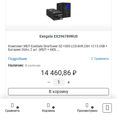
Exegate EX296789RUS
Комплект ИБП ExeGate SineTower SZ-1000.LCD.AVR.2SH.1C13.USB +
Батарея 26Aч, 2 шт. (ИБП + АКБ ,...
Подробнее
Сравнить
Наличие:
В наличии
14 460,86 ₽
–
+
В корзину
0
0
0
Сравнить
Корзина
Просмотрено