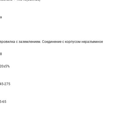
а
вровилка с заземлением. Соединение с корпусом неразъемное
,8
20±5%
45-275
5-65