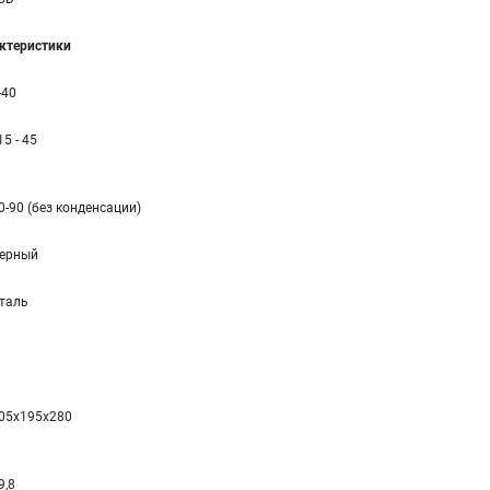
ктеристики
-40
 15 - 45
0-90 (без конденсации)
ерный
таль
05x195x280
9,8