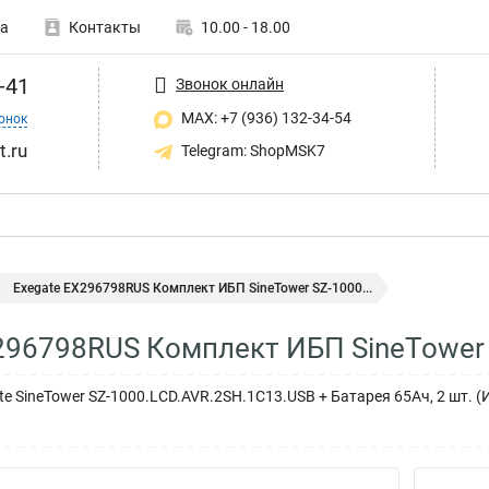
а
Контакты
10.00 - 18.00
-41
Звонок онлайн
MAX: +7 (936) 132-34-54
онок
t.ru
Telegram: ShopMSK7
Exegate EX296798RUS Комплект ИБП SineTower SZ-1000...
296798RUS Комплект ИБП SineTower
 SineTower SZ-1000.LCD.AVR.2SH.1C13.USB + Батарея 65Aч, 2 шт. (И