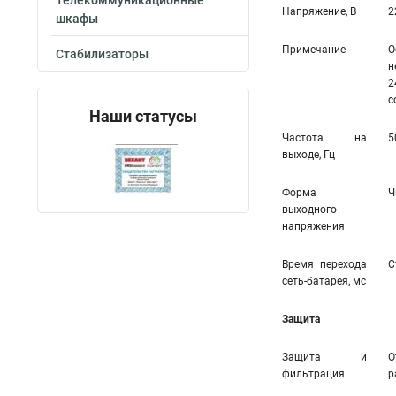
Телекоммуникационные
Напряжение, В
2
шкафы
Примечание
О
Стабилизаторы
н
2
с
Наши статусы
Частота на
5
выходе, Гц
Форма
Ч
выходного
напряжения
Время перехода
С
сеть-батарея, мс
Защита
Защита и
О
фильтрация
р