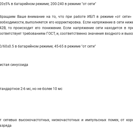
20±5% в батарейном режиме; 200-240 в режиме "от сети"
бращаем Ваше внимание на то, что при работе ИБП в режиме «от сети» 
еобходимости, выполняется его корректировка. Если напряжение в сети ниже
42В, то происходит его понижение. Если напряжение сети находится в пр
оответствует требованиям ГОСТ, и, соответственно значения входного и вы
0/60±0.5 в батарейном режиме; 45-65 в режиме "от сети"
истая синусоида
тандартное 2-6 мс, но не более 10 мс
т сетевых высокочастотных, низкочастотных и импульсных помех, от коро
азряда