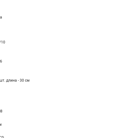
а
/10
,6
шт. длина - 30 см
8
ы
CD