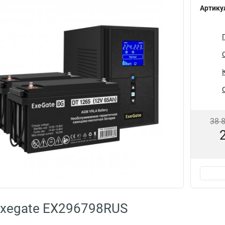
Артику
38 
Exegate EX296798RUS