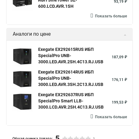
ИБП SineTower SZ-
93,19 ₽
600.LCD.AVR.1SH
Показать больше
Аналоги по цене
Exegate EX292615RUS ИБП
SpecialPro UNB-
187,09 ₽
3000.LED.AVR.2SH.4C13.RJ.USB
Exegate EX292614RUS ИБП
SpecialPro UNB-
176,11 ₽
3000.LED.AVR.3SH.2C13.RJ.USB
Exegate EX292637RUS ИБП
SpecialPro Smart LLB-
199,53 ₽
3000.LCD.AVR.2SH.4C13.RJ.USB
Показать больше
5
Общая оценка товара: