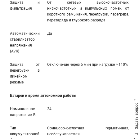
Защита и
От сетевых высокочастотных,
фильтрация
низкочастотных и импульсных помех, от
короткого замыкания, перегрузки, перегрева,
перезаряда и глубокого разряда
Автоматический
Да
стабилизатор
напряжения
(AVR)
Защита от
Отключение через 5 мин при нагрузке > 110%
перегрузки в
линейном
режиме
Батареи и время автономной работы
Задать вопрос
Номинальное
24
напряжение, В
Тип
Свинцово-кислотная герметичная,
аккумуляторной
необслуживаемая