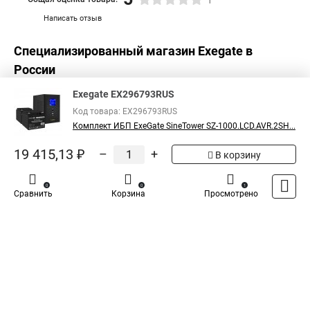
1
Написать отзыв
Специализированный магазин
Exegate
в
России
Exegate EX296793RUS
Код товара: EX296793RUS
Комплект ИБП ExeGate SineTower SZ-1000.LCD.AVR.2SH...
19 415,13 ₽
–
+
В корзину
0
0
1
Сравнить
Корзина
Просмотрено
Каталог
Оплата
Доставка
Контакты
Войти