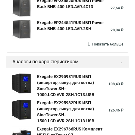
Exegate EP285520RUS ИБП Power
Back BNB-400.LED.AVR.4C13
27,64 ₽
Exegate EP244541RUS ИБП Power
Back BNB-400.LED.AVR.2SH
28,04 ₽
Показать больше
Аналоги по характеристикам
Exegate EX295981RUS ИБП
(инвертор, синус, для котла)
108,43 ₽
SineTower SN-
1000.LCD.AVR.2SH.1C13.USB
Exegate EX295982RUS ИБП
(инвертор, синус, для котла)
126,46 ₽
SineTower SN-
1500.LCD.AVR.2SH.1C13.USB
Exegate EX296766RUS Комплект