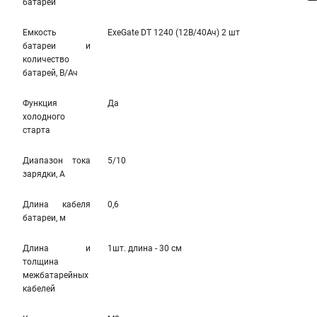
батареи
Емкость
ExeGate DT 1240 (12В/40Ач) 2 шт
батареи и
количество
батарей, В/Ач
Функция
Да
холодного
старта
Диапазон тока
5/10
зарядки, А
Длина кабеля
0,6
батареи, м
Длина и
1шт. длина - 30 см
толщина
межбатарейных
кабелей