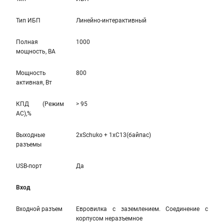
Тип ИБП
Линейно-интерaктивный
Полная
1000
мощность, ВА
Мощность
800
активная, Вт
КПД (Режим
> 95
AC),%
Выходные
2xSchuko + 1xC13(байпас)
разъемы
USB-порт
Да
Вход
Входной разъем
Евровилка с заземлением. Соединение с
корпусом неразъемное