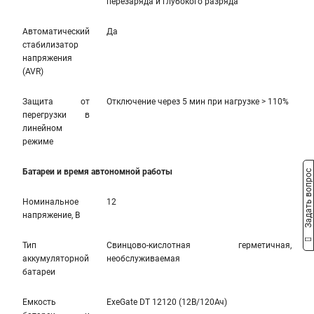
перезаряда и глубокого разряда
Автоматический
Да
стабилизатор
напряжения
(AVR)
Защита от
Отключение через 5 мин при нагрузке > 110%
перегрузки в
линейном
режиме
Батареи и время автономной работы
Задать вопрос
Номинальное
12
напряжение, В
Тип
Свинцово-кислотная герметичная,
аккумуляторной
необслуживаемая
батареи
Емкость
ExeGate DT 12120 (12В/120Ач)