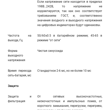
Если напряжение сети находится в пределах
198В…242В, то напряжение не
корректируется, так как оно соответствует
требованиям ГОСТ, и, соответственно
значения входного и выходного напряжения
на цифровых индикаторах будут одинаковы.
Частота на
50/60±0.5 в батарейном режиме; 45-65 в
выходе, Гц
режиме "от сети"
Форма
Чистая синусоида
выходного
напряжения
Время перехода
Стандартное 2-6 мс, но не более 10 мс
сеть-батарея, мс
Защита
Защита и
От сетевых высокочастотных,
фильтрация
низкочастотных и импульсных помех, от
короткого замыкания, перегрузки, перегрева,