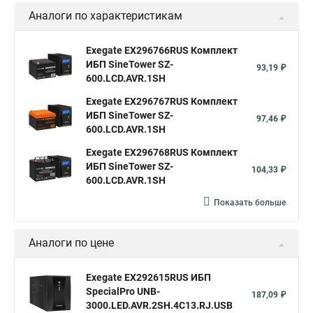
Аналоги по характеристикам
Exegate EX296766RUS Комплект
ИБП SineTower SZ-
93,19 ₽
600.LCD.AVR.1SH
Exegate EX296767RUS Комплект
ИБП SineTower SZ-
97,46 ₽
600.LCD.AVR.1SH
Exegate EX296768RUS Комплект
ИБП SineTower SZ-
104,33 ₽
600.LCD.AVR.1SH
Показать больше
Аналоги по цене
Exegate EX292615RUS ИБП
SpecialPro UNB-
187,09 ₽
3000.LED.AVR.2SH.4C13.RJ.USB