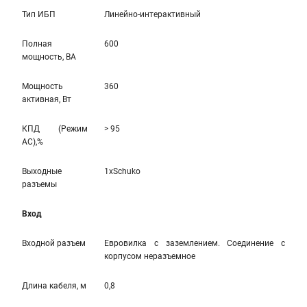
Тип ИБП
Линейно-интерaктивный
Полная
600
мощность, ВА
Мощность
360
активная, Вт
КПД (Режим
> 95
AC),%
Выходные
1xSchuko
разъемы
Вход
Входной разъем
Евровилка с заземлением. Соединение с
корпусом неразъемное
Длина кабеля, м
0,8