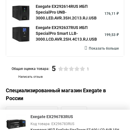
Exegate EX292614RUS ИБП
SpecialPro UNB-
176,11 ₽
3000.LED.AVR.3SH.2C13.RJ.USB
Exegate EX292637RUS ИБП
SpecialPro Smart LLB-
199,53 ₽
3000.LCD.AVR.2SH.4C13.RJ.USB
Показать больше
5
Общая оценка товара:
1
Написать отзыв
Специализированный магазин
Exegate
в
России
Exegate EX296783RUS
Код товара: EX296783RUS