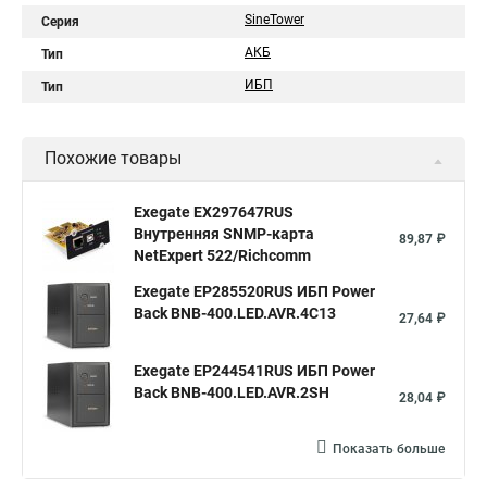
SineTower
Серия
АКБ
Тип
ИБП
Тип
Похожие товары
Exegate EX297647RUS
Внутренняя SNMP-карта
89,87 ₽
NetExpert 522/Richcomm
Exegate EP285520RUS ИБП Power
Back BNB-400.LED.AVR.4C13
27,64 ₽
Exegate EP244541RUS ИБП Power
Back BNB-400.LED.AVR.2SH
28,04 ₽
Показать больше