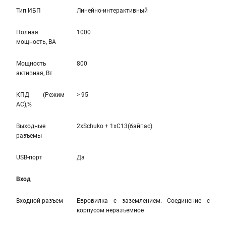
Тип ИБП
Линейно-интерaктивный
Полная
1000
мощность, ВА
Мощность
800
активная, Вт
КПД (Режим
> 95
AC),%
Выходные
2xSchuko + 1xC13(байпас)
разъемы
USB-порт
Да
Вход
Входной разъем
Евровилка с заземлением. Соединение с
корпусом неразъемное