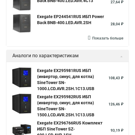
Back BNB-400.LED.AVR.4C13
27,64 ₽
Exegate EP244541RUS ИБП Power
Back BNB-400.LED.AVR.2SH
28,04 ₽
Показать больше
Аналоги по характеристикам
Exegate EX295981RUS ИБП
(инвертор, синус, для котла)
108,43 ₽
SineTower SN-
1000.LCD.AVR.2SH.1C13.USB
Exegate EX295982RUS ИБП
(инвертор, синус, для котла)
126,46 ₽
SineTower SN-
1500.LCD.AVR.2SH.1C13.USB
Exegate EX296766RUS Комплект
ИБП SineTower SZ-
93,19 ₽