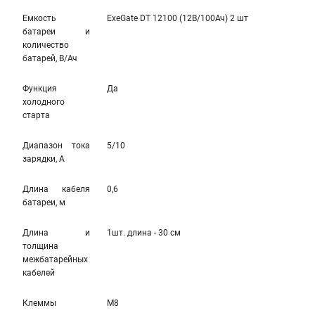
Емкость
ExeGate DT 12100 (12В/100Ач) 2 шт
батареи и
количество
батарей, В/Ач
Функция
Да
холодного
старта
Диапазон тока
5/10
зарядки, А
Длина кабеля
0,6
батареи, м
Длина и
1шт. длина - 30 см
толщина
межбатарейных
кабелей
Клеммы
M8