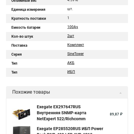
4.59 кг
Объемный вес
шт.
Единица измерения
1
Кратность поставки
100Aч
Емкость батареи
2шт
Кол-во штук
Комплект
Поставка
SineTower
Серия
АКБ
Тип
ИБП
Тип
Похожие товары
Exegate EX297647RUS
Внутренняя SNMP-карта
89,87 ₽
NetExpert 522/Richcomm
Exegate EP285520RUS ИБП Power