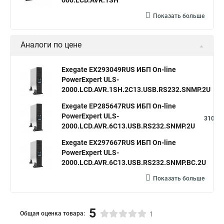
600.LCD.AVR.1SH
Показать больше
Аналоги по цене
Exegate EX293049RUS ИБП On-line
PowerExpert ULS-
3
2000.LCD.AVR.1SH.2C13.USB.RS232.SNMP.2U
Exegate EP285647RUS ИБП On-line
PowerExpert ULS-
310,96
2000.LCD.AVR.6C13.USB.RS232.SNMP.2U
Exegate EX297667RUS ИБП On-line
PowerExpert ULS-
31
2000.LCD.AVR.6C13.USB.RS232.SNMP.BC.2U
Показать больше
5
Общая оценка товара:
1