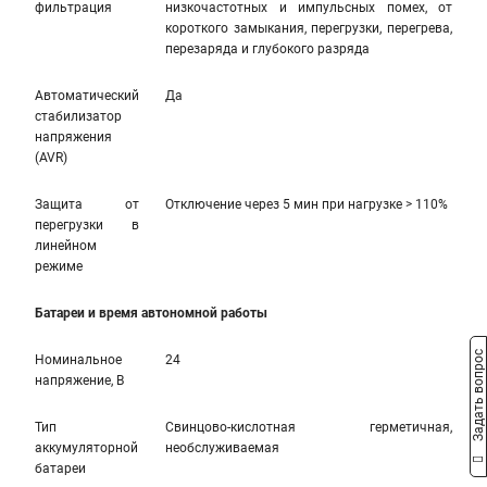
фильтрация
низкочастотных и импульсных помех, от
короткого замыкания, перегрузки, перегрева,
перезаряда и глубокого разряда
Автоматический
Да
стабилизатор
напряжения
(AVR)
Защита от
Отключение через 5 мин при нагрузке > 110%
перегрузки в
линейном
режиме
Батареи и время автономной работы
Задать вопрос
Номинальное
24
напряжение, В
Тип
Свинцово-кислотная герметичная,
аккумуляторной
необслуживаемая
батареи