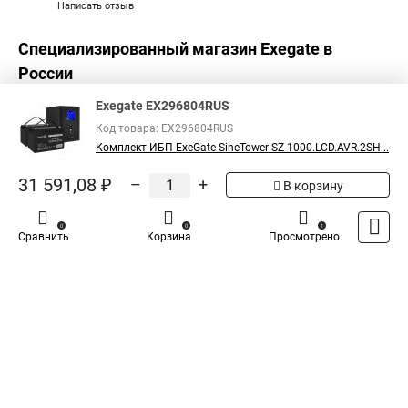
Написать отзыв
Специализированный магазин
Exegate
в
России
Exegate EX296804RUS
Код товара: EX296804RUS
Комплект ИБП ExeGate SineTower SZ-1000.LCD.AVR.2SH...
31 591,08 ₽
–
+
В корзину
0
0
1
Сравнить
Корзина
Просмотрено
Каталог
Оплата
Доставка
Контакты
Войти