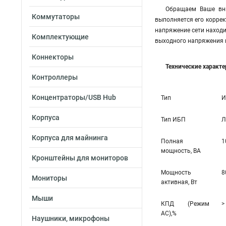
Обращаем Ваше вни
Коммутаторы
выполняется его коррек
напряжение сети находи
Комплектующие
выходного напряжения 
Коннекторы
Технические характ
Контроллеры
Концентраторы/USB Hub
Тип
И
Корпуса
Тип ИБП
Л
Корпуса для майнинга
Полная
1
мощность, ВА
Кронштейны для мониторов
Мощность
8
Мониторы
активная, Вт
Мыши
КПД (Режим
>
AC),%
Наушники, микрофоны