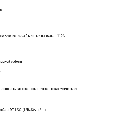
а
тключение через 5 мин при нагрузке > 110%
ономной работы
4
винцово-кислотная герметичная, необслуживаемая
xeGate DT 1233 (12В/33Ач) 2 шт