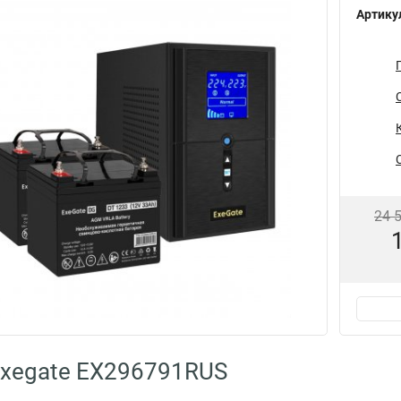
Артику
24 
Exegate EX296791RUS