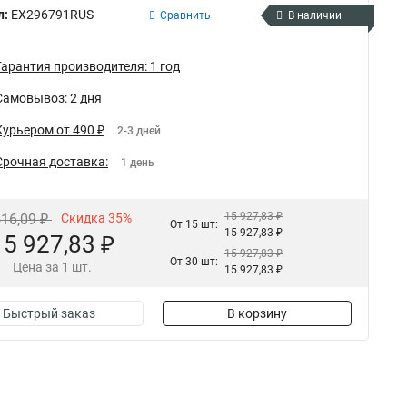
л:
EX296791RUS
Сравнить
В наличии
Гарантия производителя: 1 год
Самовывоз: 2 дня
Курьером от 490 ₽
2-3 дней
Срочная доставка:
1 день
15 927,83 ₽
516,09 ₽
Скидка 35%
От 15 шт:
15 927,83 ₽
15 927,83 ₽
15 927,83 ₽
От 30 шт:
Цена за 1 шт.
15 927,83 ₽
Быстрый заказ
В корзину