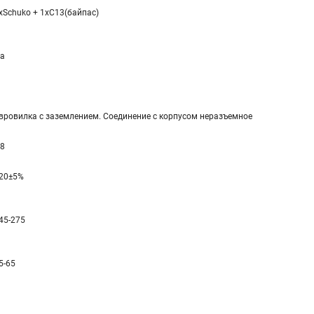
xSchuko + 1xC13(байпас)
а
вровилка с заземлением. Соединение с корпусом неразъемное
,8
20±5%
45-275
5-65