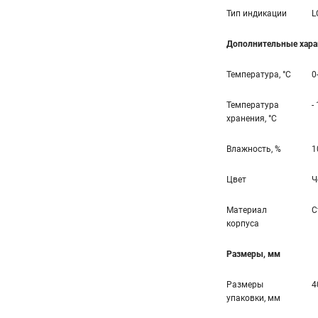
Тип индикации
L
Дополнительные хара
Температура, °С
0
Температура
-
хранения, °С
Влажность, %
1
Цвет
Ч
Материал
С
корпуса
Размеры, мм
Размеры
4
упаковки, мм