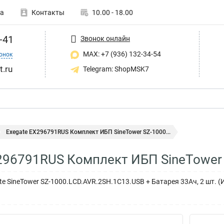
а
Контакты
10.00 - 18.00
-41
Звонок онлайн
MAX: +7 (936) 132-34-54
онок
t.ru
Telegram: ShopMSK7
Exegate EX296791RUS Комплект ИБП SineTower SZ-1000...
296791RUS Комплект ИБП SineTower
 SineTower SZ-1000.LCD.AVR.2SH.1C13.USB + Батарея 33Aч, 2 шт. (И