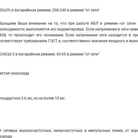
20±5% в батарейном режиме; 200-240 в режиме "от сети"
бращаем Ваше внимание на то, что при работе ИБП в режиме «от сети» 
еобходимости, выполняется его корректировка. Если напряжение в сети ниже
42В, то происходит его понижение. Если напряжение сети находится в пр
оответствует требованиям ГОСТ, и, соответственно значения входного и вы
0/60±0.5 в батарейном режиме; 45-65 в режиме "от сети"
истая синусоида
тандартное 2-6 мс, но не более 10 мс
т сетевых высокочастотных, низкочастотных и импульсных помех, от коро
азряда