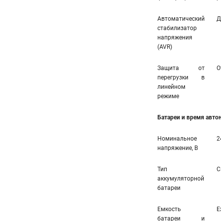
Автоматический
Д
стабилизатор
напряжения
(AVR)
Защита от
О
перегрузки в
линейном
режиме
Батареи и время авт
Номинальное
2
напряжение, В
Тип
С
аккумуляторной
батареи
Емкость
E
батареи и