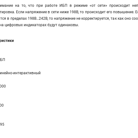
мание на то, что при работе ИБП в режиме «от сети» происходит непр
тировка. Если напряжение в сети ниже 198В, то происходит его повышение. Е
тся в пределах 198В…242В, то напряжение не корректируется, так как оно со
на цифровых индикаторах будут одинаковы.
еристики
БП
инейно-интерaктивный
000
00
 95