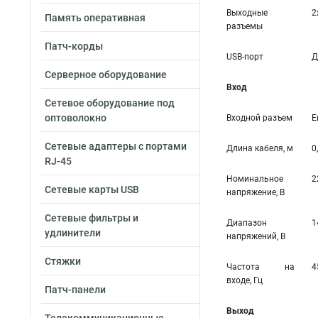
Выходные
2
Память оперативная
разъемы
Патч-корды
USB-порт
Д
Серверное оборудование
Вход
Сетевое оборудование под
оптоволокно
Входной разъем
Е
Сетевые адаптеры с портами
Длина кабеля, м
0
RJ-45
Номинальное
2
Сетевые карты USB
напряжение, В
Сетевые фильтры и
Диапазон
1
удлинители
напряжений, В
Стяжки
Частота на
4
входе, Гц
Патч-панели
Выход