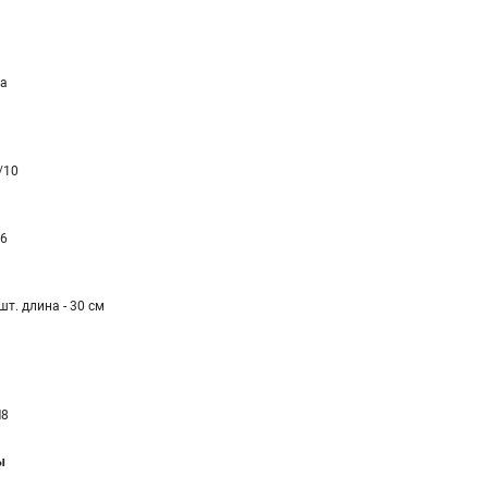
а
/10
,6
шт. длина - 30 см
8
ы