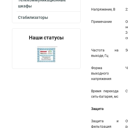
Телекоммуникационные
шкафы
Напряжение, В
2
Стабилизаторы
Примечание
О
н
2
Наши статусы
с
Частота на
5
выходе, Гц
Форма
Ч
выходного
напряжения
Время перехода
С
сеть-батарея, мс
Защита
Защита и
О
фильтрация
р