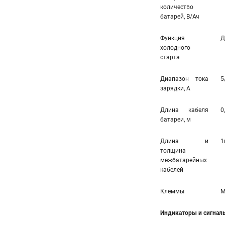
количество
батарей, В/Ач
Функция
Д
холодного
старта
Диапазон тока
5
зарядки, А
Длина кабеля
0
батареи, м
Длина и
1
толщина
межбатарейных
кабелей
Клеммы
M
Индикаторы и сигнал