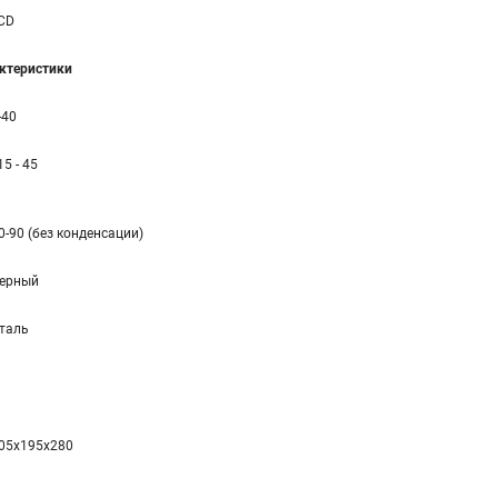
CD
ктеристики
-40
 15 - 45
0-90 (без конденсации)
ерный
таль
05x195x280