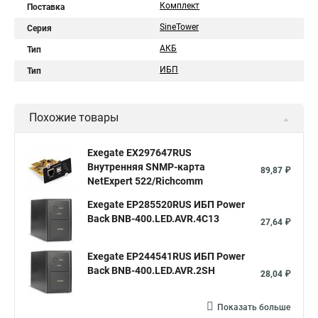
Комплект
Поставка
SineTower
Серия
АКБ
Тип
ИБП
Тип
Похожие товары
Exegate EX297647RUS
Внутренняя SNMP-карта
89,87 ₽
NetExpert 522/Richcomm
Exegate EP285520RUS ИБП Power
Back BNB-400.LED.AVR.4C13
27,64 ₽
Exegate EP244541RUS ИБП Power
Back BNB-400.LED.AVR.2SH
28,04 ₽
Показать больше