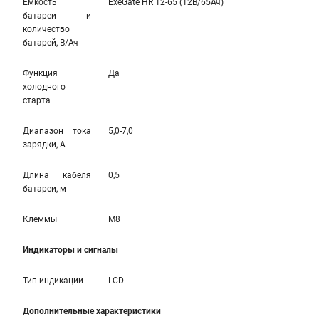
Емкость
ExeGate HR 12-65 (12В/65Ач)
батареи и
количество
батарей, В/Ач
Функция
Да
холодного
старта
Диапазон тока
5,0-7,0
зарядки, А
Длина кабеля
0,5
батареи, м
Клеммы
M8
Индикаторы и сигналы
Тип индикации
LCD
Дополнительные характеристики