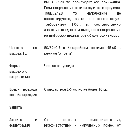
выше 242В, то происходит его понижение.
Если напряжение сети находится в пределах
198В…242В, то напряжение не
корректируется, так как оно соответствует
требованиям ГОСТ, и, соответственно
значения входного и выходного напряжения
на цифровых индикаторах будут одинаковы.
Частота на
50/60±0.5 в батарейном режиме; 45-65 в
выходе, Гц
режиме "от сети"
Форма
Чистая синусоида
выходного
напряжения
Время перехода
Стандартное 2-6 мс, но не более 10 мс
сеть-батарея, мс
Защита
Защита и
От сетевых высокочастотных,
фильтрация
низкочастотных и импульсных помех, от