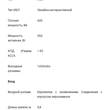
Тип ИБП
Линейно-интерaктивный
Полная
600
мощность, ВА
Мощность
360
активная, Вт
КПД (Режим
> 95
AC),%
Выходные
1xSchuko
разъемы
Вход
Входной разъем
Евровилка с заземлением. Соединение с
корпусом неразъемное
Длина кабеля, м
0,8