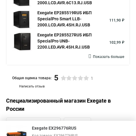
2000.LCD.AVR.6C13.RJ.USB
Exegate EP285519RUS ИБП
SpecialPro Smart LLB-
111,90 ₽
2000.LCD.AVR.4SH.RJ.USB
Exegate EP285527RUS ИБП
SpecialPro UNB-
102,99 ₽
2200.LED.AVR.4SH.RJ.USB
Показать больше
5
Общая оценка товара:
1
Написать отзыв
Специализированный магазин
Exegate
в
России
Exegate EX296776RUS
Код товара: EX296776RUS