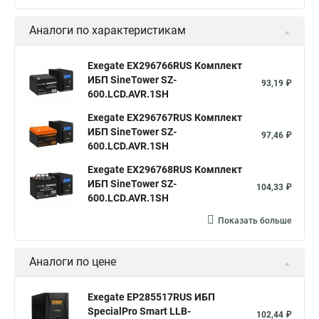
Аналоги по характеристикам
Exegate EX296766RUS Комплект
ИБП SineTower SZ-
93,19 ₽
600.LCD.AVR.1SH
Exegate EX296767RUS Комплект
ИБП SineTower SZ-
97,46 ₽
600.LCD.AVR.1SH
Exegate EX296768RUS Комплект
ИБП SineTower SZ-
104,33 ₽
600.LCD.AVR.1SH
Показать больше
Аналоги по цене
Exegate EP285517RUS ИБП
SpecialPro Smart LLB-
102,44 ₽