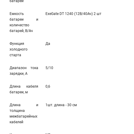
батареи
Емкость
ExeGate DT 1240 (12В/40Ач) 2 шт
батареи и
количество
батарей, В/Ач
Функция
Да
холодного
старта
Диапазон тока
5/10
зарядки, А
Длина кабеля
0,6
батареи, м
Длина и
1шт. длина - 30 см
толщина
межбатарейных
кабелей