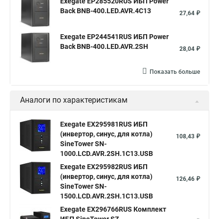
Exegate EP285520RUS ИБП Power
Back BNB-400.LED.AVR.4C13
27,64 ₽
Exegate EP244541RUS ИБП Power
Back BNB-400.LED.AVR.2SH
28,04 ₽
Показать больше
Аналоги по характеристикам
Exegate EX295981RUS ИБП
(инвертор, синус, для котла)
108,43 ₽
SineTower SN-
1000.LCD.AVR.2SH.1C13.USB
Exegate EX295982RUS ИБП
(инвертор, синус, для котла)
126,46 ₽
SineTower SN-
1500.LCD.AVR.2SH.1C13.USB
Exegate EX296766RUS Комплект