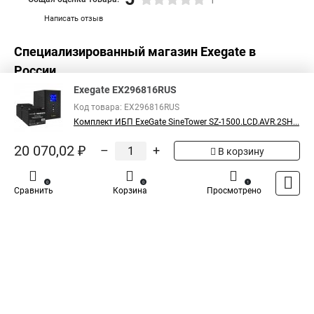
1
Написать отзыв
Специализированный магазин
Exegate
в
России
Exegate EX296816RUS
Код товара: EX296816RUS
Комплект ИБП ExeGate SineTower SZ-1500.LCD.AVR.2SH...
20 070,02 ₽
–
+
В корзину
0
0
1
Сравнить
Корзина
Просмотрено
Каталог
Оплата
Доставка
Контакты
Войти