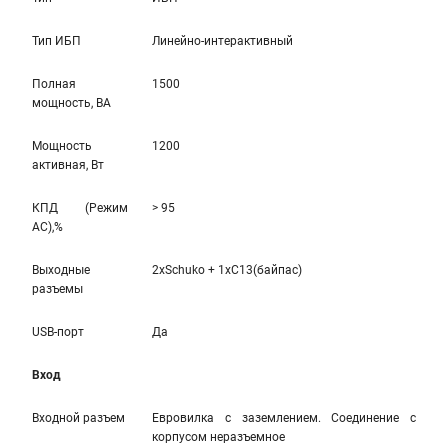
Тип ИБП
Линейно-интерaктивный
Полная
1500
мощность, ВА
Мощность
1200
активная, Вт
КПД (Режим
> 95
AC),%
Выходные
2xSchuko + 1xC13(байпас)
разъемы
USB-порт
Да
Вход
Входной разъем
Евровилка с заземлением. Соединение с
корпусом неразъемное