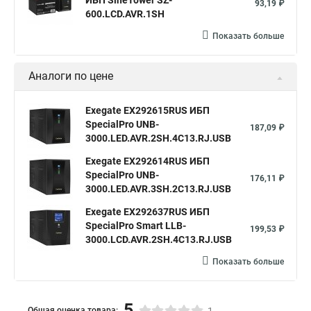
ИБП SineTower SZ-
93,19 ₽
600.LCD.AVR.1SH
Показать больше
Аналоги по цене
Exegate EX292615RUS ИБП
SpecialPro UNB-
187,09 ₽
3000.LED.AVR.2SH.4C13.RJ.USB
Exegate EX292614RUS ИБП
SpecialPro UNB-
176,11 ₽
3000.LED.AVR.3SH.2C13.RJ.USB
Exegate EX292637RUS ИБП
SpecialPro Smart LLB-
199,53 ₽
3000.LCD.AVR.2SH.4C13.RJ.USB
Показать больше
5
Общая оценка товара: