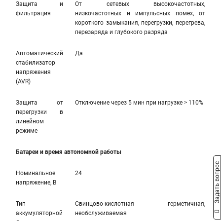
Защита и
От сетевых высокочастотных,
фильтрация
низкочастотных и импульсных помех, от
короткого замыкания, перегрузки, перегрева,
перезаряда и глубокого разряда
Автоматический
Да
стабилизатор
напряжения
(AVR)
Защита от
Отключение через 5 мин при нагрузке > 110%
перегрузки в
линейном
режиме
Батареи и время автономной работы
Задать вопрос
Номинальное
24
напряжение, В
Тип
Свинцово-кислотная герметичная,
аккумуляторной
необслуживаемая