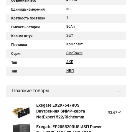
4.59 кг
Объемный вес
шт.
Единица измерения
1
Кратность поставки
80Aч
Емкость батареи
2шт
Кол-во штук
Комплект
Поставка
SineTower
Серия
АКБ
Тип
ИБП
Тип
Похожие товары
Exegate EX297647RUS
Внутренняя SNMP-карта
92,67 ₽
NetExpert 522/Richcomm
Exegate EP285520RUS ИБП Power