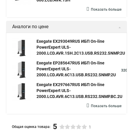
600.LCD.AVR.1SH
Показать больше
Аналоги по цене
Exegate EX293049RUS ИБП On-line
PowerExpert ULS-
3
2000.LCD.AVR.1SH.2C13.USB.RS232.SNMP.2U
Exegate EP285647RUS ИБП On-line
PowerExpert ULS-
320,68
2000.LCD.AVR.6C13.USB.RS232.SNMP.2U
Exegate EX297667RUS ИБП On-line
PowerExpert ULS-
32
2000.LCD.AVR.6C13.USB.RS232.SNMP.BC.2U
Показать больше
5
Общая оценка товара:
1