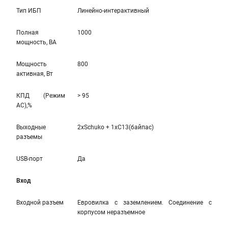
Тип ИБП
Линейно-интерaктивный
Полная
1000
мощность, ВА
Мощность
800
активная, Вт
КПД (Режим
> 95
AC),%
Выходные
2xSchuko + 1xC13(байпас)
разъемы
USB-порт
Да
Вход
Входной разъем
Евровилка с заземлением. Соединение с
корпусом неразъемное