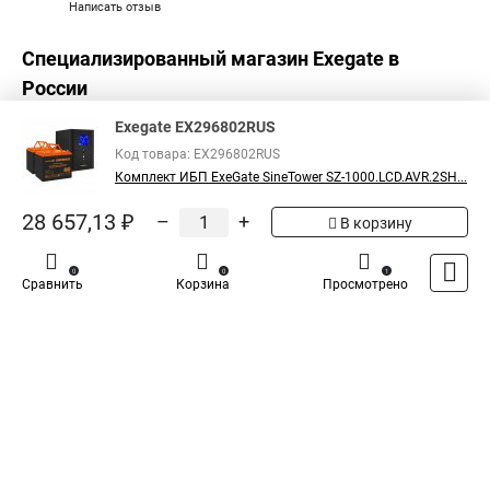
Написать отзыв
Специализированный магазин
Exegate
в
России
Exegate EX296802RUS
Код товара: EX296802RUS
Комплект ИБП ExeGate SineTower SZ-1000.LCD.AVR.2SH...
28 657,13 ₽
–
+
В корзину
0
0
1
Сравнить
Корзина
Просмотрено
Каталог
Оплата
Доставка
Контакты
Войти