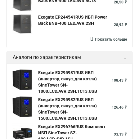
Back BNB-400.LED.AVR.4C13
28,50 ₽
Exegate EP244541RUS ИБП Power
Back BNB-400.LED.AVR.2SH
28,92 ₽
Показать больше
Аналоги по характеристикам
Exegate EX295981RUS ИБП
(инвертор, синус, для котла)
108,43 ₽
SineTower SN-
1000.LCD.AVR.2SH.1C13.USB
Exegate EX295982RUS ИБП
(инвертор, синус, для котла)
126,46 ₽
SineTower SN-
1500.LCD.AVR.2SH.1C13.USB
Exegate EX296766RUS Комплект
ИБП SineTower SZ-
93,19 ₽