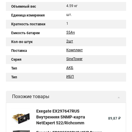
4.59 кг
Объемный вес
шт.
Единица измерения
1
Кратность поставки
55Aч
Емкость батареи
2шт
Кол-во штук
Комплект
Поставка
SineTower
Серия
АКБ
Тип
ИБП
Тип
Похожие товары
Exegate EX297647RUS
Внутренняя SNMP-карта
89,87 ₽
NetExpert 522/Richcomm