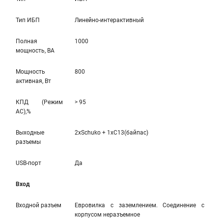
Тип ИБП
Линейно-интерaктивный
Полная
1000
мощность, ВА
Мощность
800
активная, Вт
КПД (Режим
> 95
AC),%
Выходные
2xSchuko + 1xC13(байпас)
разъемы
USB-порт
Да
Вход
Входной разъем
Евровилка с заземлением. Соединение с
корпусом неразъемное