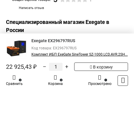
1
Написать отзыв
Специализированный магазин
Exegate
в
России
Exegate EX296797RUS
Код товара: EX296797RUS
Комплект ИБП ExeGate SineTower SZ-1000.LCD.AVR.2SH...
22 925,43 ₽
–
+
В корзину
0
0
1
Сравнить
Корзина
Просмотрено
Каталог
Оплата
Доставка
Контакты
Войти