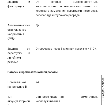
Защита и
От сетевых высокочастотных,
фильтрация
низкочастотных и импульсных помех, от
короткого замыкания, перегрузки, перегрева,
перезаряда и глубокого разряда
Автоматический
Да
стабилизатор
напряжения
(AVR)
Защита от
Отключение через 5 мин при нагрузке > 110%
перегрузки в
линейном
режиме
Батареи и время автономной работы
Задать вопрос
Номинальное
24
напряжение, В
Тип
Свинцово-кислотная герметичная,
аккумуляторной
необслуживаемая