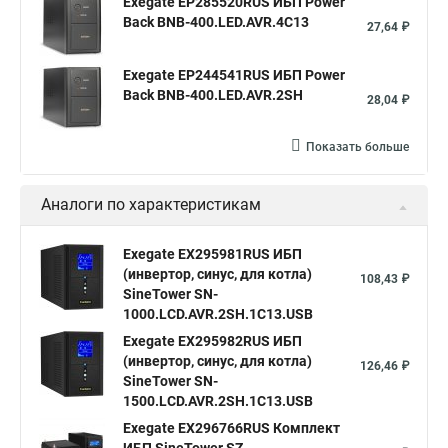
Exegate EP285520RUS ИБП Power
Back BNB-400.LED.AVR.4C13
27,64 ₽
Exegate EP244541RUS ИБП Power
Back BNB-400.LED.AVR.2SH
28,04 ₽
Показать больше
Аналоги по характеристикам
Exegate EX295981RUS ИБП
(инвертор, синус, для котла)
108,43 ₽
SineTower SN-
1000.LCD.AVR.2SH.1C13.USB
Exegate EX295982RUS ИБП
(инвертор, синус, для котла)
126,46 ₽
SineTower SN-
1500.LCD.AVR.2SH.1C13.USB
Exegate EX296766RUS Комплект