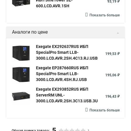
ИБП SineTower SZ-
93,19 ₽
600.LCD.AVR.1SH
Показать больше
Аналоги по цене
Exegate EX292637RUS ИБП
SpecialPro Smart LLB-
199,53 ₽
3000.LCD.AVR.2SH.4C13.RJ.USB
Exegate EP287660RUS ИБП
SpecialPro Smart LLB-
195,06 ₽
3000.LCD.AVR.4SH.RJ.USB
Exegate EX293852RUS ИБП
ServerRM UNL-
196,43 ₽
3000.LCD.AVR.2SH.3C13.USB.3U
Показать больше
5
Общая оценка товара: