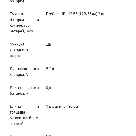
батареи
Емкость
ExeGate HRL 12-55 (12В/55Ач) 2 шт
батареи и
количество
батарей, В/Ач
Функция
Да
холодного
старта
Диапазон тока
5/10
зарядки, А
Длина кабеля
0,6
батареи, м
Длина и
1шт. длина - 30 см
толщина
межбатарейных
кабелей