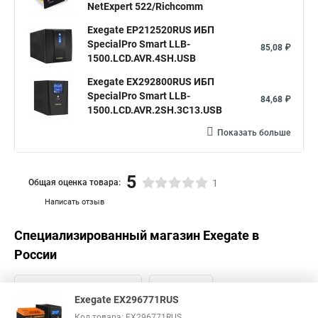
NetExpert 522/Richcomm
Exegate EP212520RUS ИБП
SpecialPro Smart LLB-
85,08 ₽
1500.LCD.AVR.4SH.USB
Exegate EX292800RUS ИБП
SpecialPro Smart LLB-
84,68 ₽
1500.LCD.AVR.2SH.3C13.USB
Показать больше
5
Общая оценка товара:
1
Написать отзыв
Специализированный магазин
Exegate
в
России
Exegate EX296771RUS
Код товара: EX296771RUS