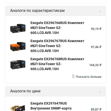
Аналоги по характеристикам
Exegate EX296766RUS Комплект
ИБП SineTower SZ-
93,19 ₽
600.LCD.AVR.1SH
Exegate EX296767RUS Комплект
ИБП SineTower SZ-
97,46 ₽
600.LCD.AVR.1SH
Exegate EX296768RUS Комплект
ИБП SineTower SZ-
104,33 ₽
600.LCD.AVR.1SH
Показать больше
Аналоги по цене
Exegate EX297647RUS
Внутренняя SNMP-карта
89,87 ₽