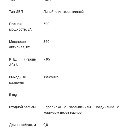
Тип ИБП
Линейно-интерaктивный
Полная
600
мощность, ВА
Мощность
360
активная, Вт
КПД (Режим
> 95
AC),%
Выходные
1xSchuko
разъемы
Вход
Входной разъем
Евровилка с заземлением. Соединение с
корпусом неразъемное
Длина кабеля, м
0,8