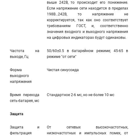
выше 242В, то происходит его понижение.
Если напряжение сети находится в пределах
198В…242В, то напряжение не
корректируется, так как оно соответствует
требованиям ГОСТ, и, соответственно
значения входного и выходного напряжения
на цифровых индикаторах будут одинаковы.
Частота на
50/60±0.5 в батарейном режиме; 45-65 в
выходе, Гц
режиме "от сети"
Форма
Чистая синусоида
выходного
напряжения
Время перехода
Стандартное 2-6 мс, но не более 10 мс
сеть-батарея, мс
Защита
Защита и
От сетевых высокочастотных,
фильтрация
низкочастотных и импульсных помех, от