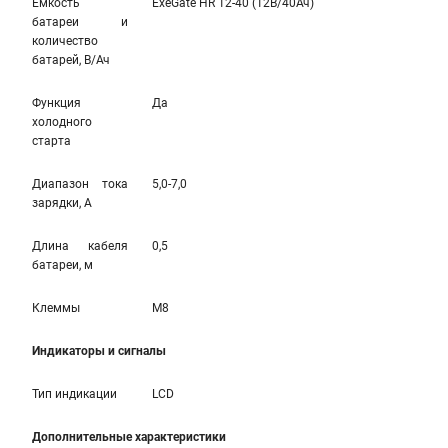
Емкость
ExeGate HR 12-40 (12В/40Ач)
батареи и
количество
батарей, В/Ач
Функция
Да
холодного
старта
Диапазон тока
5,0-7,0
зарядки, А
Длина кабеля
0,5
батареи, м
Клеммы
M8
Индикаторы и сигналы
Тип индикации
LCD
Дополнительные характеристики