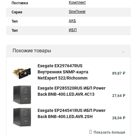
Комплект
Поставка
SineTower
Серия
АКБ
Тип
ИБП
Тип
Похожие товары
Exegate EX297647RUS
Внутренняя SNMP-карта
89,87 ₽
NetExpert 522/Richcomm
Exegate EP285520RUS ИБП Power
Back BNB-400.LED.AVR.4C13
27,64 ₽
Exegate EP244541RUS ИБП Power
Back BNB-400.LED.AVR.2SH
28,04 ₽
Показать больше