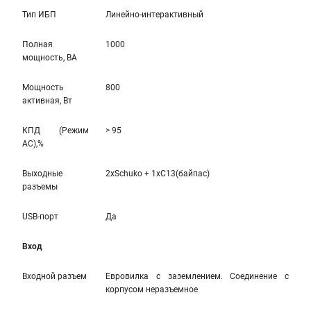
Тип ИБП
Линейно-интерaктивный
Полная
1000
мощность, ВА
Мощность
800
активная, Вт
КПД (Режим
> 95
AC),%
Выходные
2xSchuko + 1xC13(байпас)
разъемы
USB-порт
Да
Вход
Входной разъем
Евровилка с заземлением. Соединение с
корпусом неразъемное