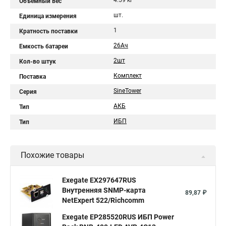
4.59 кг
Объемный вес
шт.
Единица измерения
1
Кратность поставки
26Aч
Емкость батареи
2шт
Кол-во штук
Комплект
Поставка
SineTower
Серия
АКБ
Тип
ИБП
Тип
Похожие товары
Exegate EX297647RUS
Внутренняя SNMP-карта
89,87 ₽
NetExpert 522/Richcomm
Exegate EP285520RUS ИБП Power