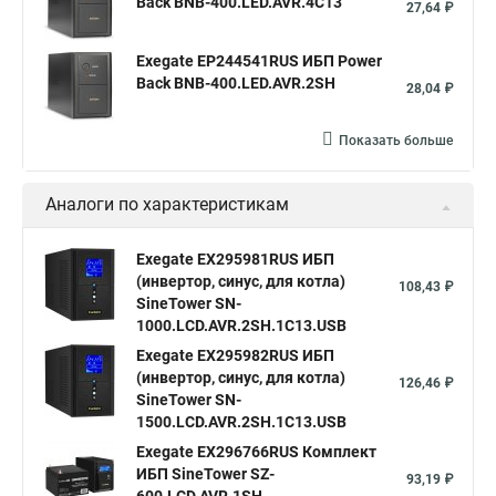
Back BNB-400.LED.AVR.4C13
27,64 ₽
Exegate EP244541RUS ИБП Power
Back BNB-400.LED.AVR.2SH
28,04 ₽
Показать больше
Аналоги по характеристикам
Exegate EX295981RUS ИБП
(инвертор, синус, для котла)
108,43 ₽
SineTower SN-
1000.LCD.AVR.2SH.1C13.USB
Exegate EX295982RUS ИБП
(инвертор, синус, для котла)
126,46 ₽
SineTower SN-
1500.LCD.AVR.2SH.1C13.USB
Exegate EX296766RUS Комплект
ИБП SineTower SZ-
93,19 ₽