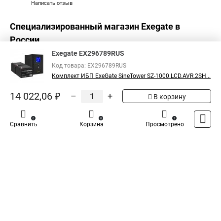
Написать отзыв
Специализированный магазин
Exegate
в
России
Exegate EX296789RUS
Код товара: EX296789RUS
Комплект ИБП ExeGate SineTower SZ-1000.LCD.AVR.2SH...
14 022,06 ₽
–
+
В корзину
0
0
1
Сравнить
Корзина
Просмотрено
Каталог
Оплата
Доставка
Контакты
Войти