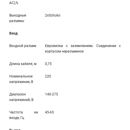
AC),%
Выходные
2xSchuko
разъемы
Вход
Входной разъем
Евровилка с заземлением. Соединение с
корпусом неразъемное
Длина кабеля, м
0,75
Номинальное
220
напряжение, В
Диапазон
140-275
напряжений, В
Частота на
45-65
входе, Гц