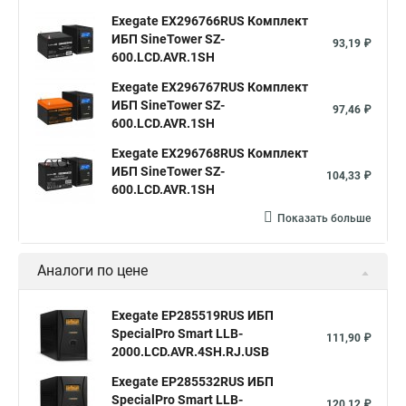
Exegate EX296766RUS Комплект
ИБП SineTower SZ-
93,19 ₽
600.LCD.AVR.1SH
Exegate EX296767RUS Комплект
ИБП SineTower SZ-
97,46 ₽
600.LCD.AVR.1SH
Exegate EX296768RUS Комплект
ИБП SineTower SZ-
104,33 ₽
600.LCD.AVR.1SH
Показать больше
Аналоги по цене
Exegate EP285519RUS ИБП
SpecialPro Smart LLB-
111,90 ₽
2000.LCD.AVR.4SH.RJ.USB
Exegate EP285532RUS ИБП
SpecialPro Smart LLB-
120,12 ₽