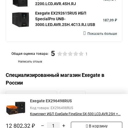
2200.LCD.AVR.4SH.RJ
Exegate EX292615RUS ИБП
SpecialPro UNB-
187,09 ₽
3000.LED.AVR.2SH.4C13.RJ.USB
Показать больше
5
Общая оценка товара:
1
Написать отзыв
Специализированный магазин
Exegate
в
России
Exegate EX296498RUS
Код товара: EX296498RUS
Комплект ИБП ExeGate FineSine SX-500.LCD.AVR.2SH +...
12 802,32 ₽
–
+
В корзину