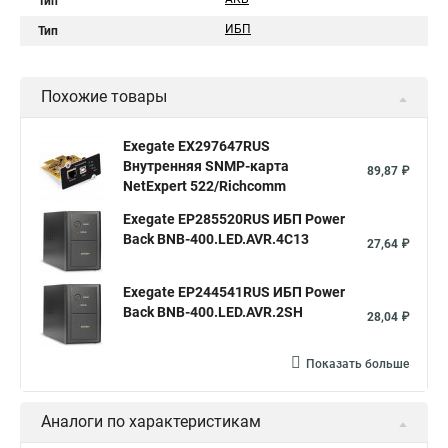
Тип
ИБП
Тип
Похожие товары
Exegate EX297647RUS
Внутренняя SNMP-карта
89,87 ₽
NetExpert 522/Richcomm
Exegate EP285520RUS ИБП Power
Back BNB-400.LED.AVR.4C13
27,64 ₽
Exegate EP244541RUS ИБП Power
Back BNB-400.LED.AVR.2SH
28,04 ₽
Показать больше
Аналоги по характеристикам