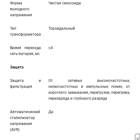
Форма
Чистая синусоида
выходного
напряжения
Тип
Тороидальный
трансформатора
Время перехода
≤4
сеть-батарея, мс
Защита
Защита и
От сетевых высокочастотных,
фильтрация
низкочастотных и импульсных помех, от
короткого замыкания, перегрузки, перегрева,
перезаряда и глубокого разряда
Автоматический
Да
стабилизатор
напряжения
(AVR)