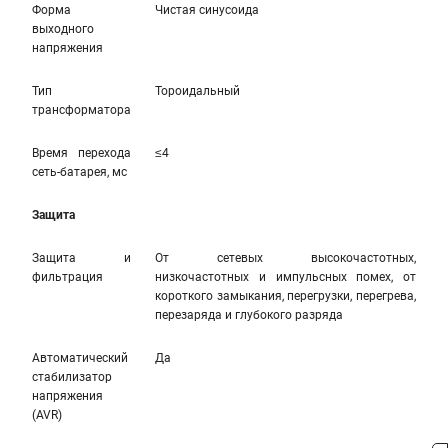
Форма
Чистая синусоида
выходного
напряжения
Тип
Тороидальный
трансформатора
Время перехода
≤4
сеть-батарея, мс
Защита
Защита и
От сетевых высокочастотных,
фильтрация
низкочастотных и импульсных помех, от
короткого замыкания, перегрузки, перегрева,
перезаряда и глубокого разряда
Автоматический
Да
стабилизатор
напряжения
(AVR)