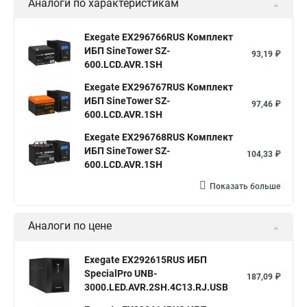
Аналоги по характеристикам
Exegate EX296766RUS Комплект
ИБП SineTower SZ-
93,19 ₽
600.LCD.AVR.1SH
Exegate EX296767RUS Комплект
ИБП SineTower SZ-
97,46 ₽
600.LCD.AVR.1SH
Exegate EX296768RUS Комплект
ИБП SineTower SZ-
104,33 ₽
600.LCD.AVR.1SH
Показать больше
Аналоги по цене
Exegate EX292615RUS ИБП
SpecialPro UNB-
187,09 ₽
3000.LED.AVR.2SH.4C13.RJ.USB