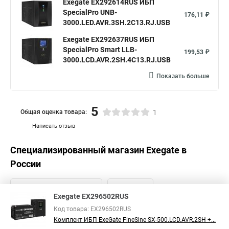
Exegate EX292614RUS ИБП
SpecialPro UNB-
176,11 ₽
3000.LED.AVR.3SH.2C13.RJ.USB
Exegate EX292637RUS ИБП
SpecialPro Smart LLB-
199,53 ₽
3000.LCD.AVR.2SH.4C13.RJ.USB
Показать больше
5
Общая оценка товара:
1
Написать отзыв
Специализированный магазин
Exegate
в
России
Exegate EX296502RUS
Код товара: EX296502RUS
Комплект ИБП ExeGate FineSine SX-500.LCD.AVR.2SH +...