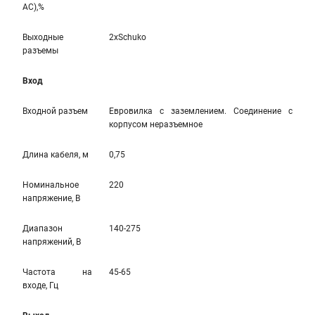
AC),%
Выходные
2xSchuko
разъемы
Вход
Входной разъем
Евровилка с заземлением. Соединение с
корпусом неразъемное
Длина кабеля, м
0,75
Номинальное
220
напряжение, В
Диапазон
140-275
напряжений, В
Частота на
45-65
входе, Гц