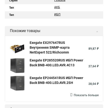
FineSine
Серия
АКБ
Тип
ИБП
Тип
Похожие товары
Exegate EX297647RUS
Внутренняя SNMP-карта
89,87 ₽
NetExpert 522/Richcomm
Exegate EP285520RUS ИБП Power
Back BNB-400.LED.AVR.4C13
27,64 ₽
Exegate EP244541RUS ИБП Power
Back BNB-400.LED.AVR.2SH
28,04 ₽
Показать больше